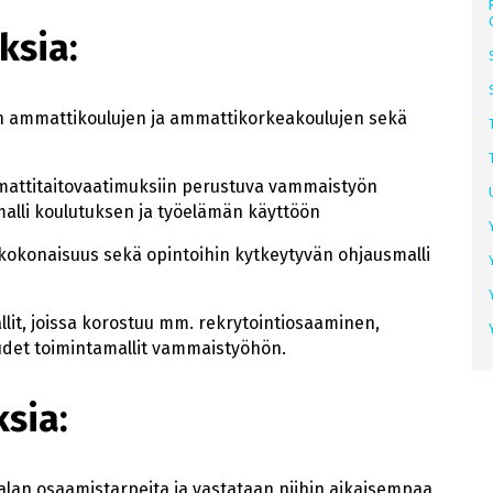
ksia:
nen ammattikoulujen ja ammattikorkeakoulujen sekä
ammattitaitovaatimuksiin perustuva vammaistyön
smalli koulutuksen ja työelämän käyttöön
konaisuus sekä opintoihin kytkeytyvän ohjausmalli
lit, joissa korostuu mm. rekrytointiosaaminen,
det toimintamallit vammaistyöhön.
ksia:
an osaamistarpeita ja vastataan niihin aikaisempaa