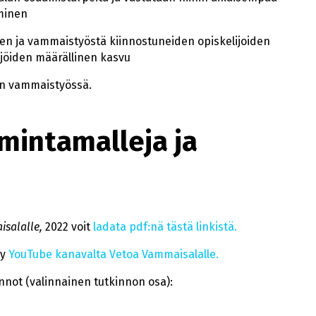
minen
n ja vammaistyöstä kiinnostuneiden opiskelijoiden
ijöiden määrällinen kasvu
en vammaistyössä.
imintamalleja ja
salalle,
2022 voit
ladata pdf:nä tästä linkistä.
yy
YouTube kanavalta Vetoa Vammaisalalle.
not (valinnainen tutkinnon osa):