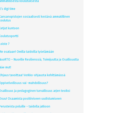
ammatillisesta koulutuksesta
It’s digi time
Kansanopistojen sosiaalisesti kestävä ammatillinen
koulutus
Ketjut kuntoon
Koulutusportti
Loiste 7
Me osataan! Omilla taidoilla työelämään
NuoRTO – Nuorille Resilienssiä, Toimijuutta ja Osallisuutta
Näe mut!
Ohjaus tavoittaa! Verkko-ohjausta kehittämässä
Oppivelvollisuus vai -mahdollisuus?
Osallisuus ja pedagoginen turvallisuus arjen teoiksi
Osuu! Osaamista positiiviseen uudistumiseen
Perusteista poluille – taidolla jatkoon