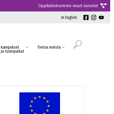
Oppilaitoksemme muut sivustot
In English
Kampukset
Tietoa meistä
ja toimipaikat