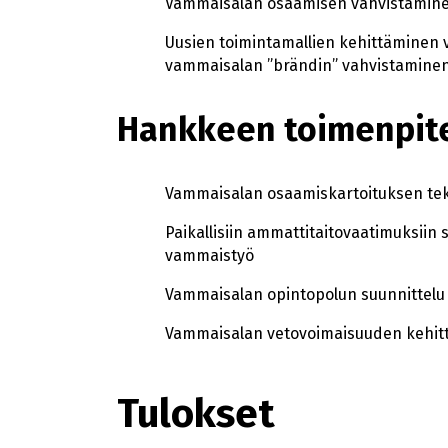
Vammaisalan osaamisen vahvistamine
Uusien toimintamallien kehittäminen 
vammaisalan ”brändin” vahvistaminen
Hankkeen toimenpit
Vammaisalan osaamiskartoituksen t
Paikallisiin ammattitaitovaatimuksiin
vammaistyö
Vammaisalan opintopolun suunnittelu j
Vammaisalan vetovoimaisuuden kehit
Tulokset