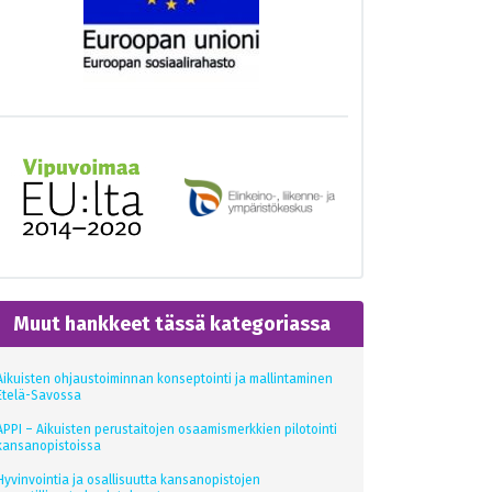
Muut hankkeet tässä kategoriassa
Aikuisten ohjaustoiminnan konseptointi ja mallintaminen
Etelä-Savossa
APPI – Aikuisten perustaitojen osaamismerkkien pilotointi
kansanopistoissa
Hyvinvointia ja osallisuutta kansanopistojen