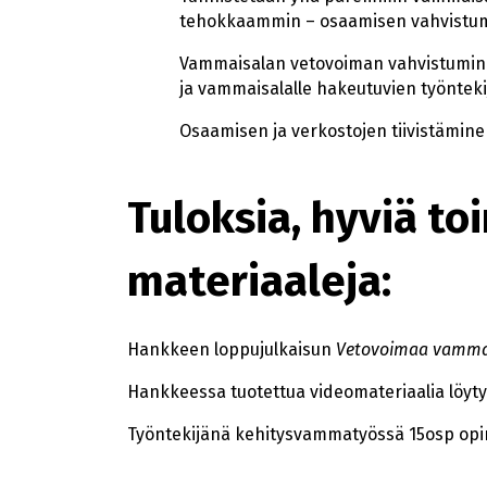
tehokkaammin – osaamisen vahvistu
Vammaisalan vetovoiman vahvistumine
ja vammaisalalle hakeutuvien työntek
Osaamisen ja verkostojen tiivistämin
Tuloksia, hyviä to
materiaaleja:
Hankkeen loppujulkaisun
Vetovoimaa vammai
Hankkeessa tuotettua videomateriaalia löyt
Työntekijänä kehitysvammatyössä 15osp opin