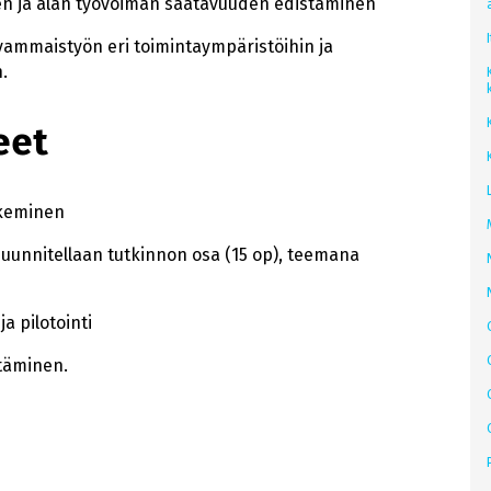
n ja alan työvoiman saatavuuden edistäminen
vammaistyön eri toimintaympäristöihin ja
.
eet
ekeminen
 suunnitellaan tutkinnon osa (15 op), teemana
a pilotointi
täminen.