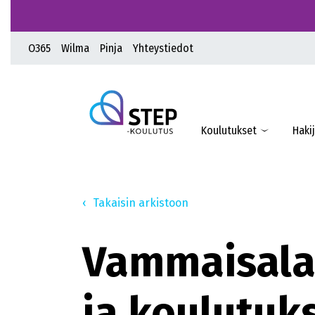
O365
Wilma
Pinja
Yhteystiedot
Koulutukset
Hakij
Takaisin arkistoon
Vammaisala
ja koulutuk