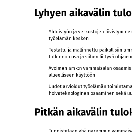
Lyhyen aikavälin tulo
Yhteistyön ja verkostojen tiivistymi
työelämän kesken
Testattu ja mallinnettu paikallisiin 
tutkinnon osa ja siihen liittyvä ohjau
Avoimen amk:n vammaisalan osaamisko
alueelliseen käyttöön
Uudet arvioidut työelämän toimintamal
hoivateknologinen osaaminen sekä uu
Pitkän aikavälin tulo
Tunnistetaan yhä paremmin vammaisal