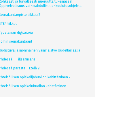
Rohkeasti ja turvallisesti nuoruutta tukemassa!
Oppivelvollisuus vai -mahdollisuus -koulutusohjelma.
Seurakuntaopisto liikkuu 2
STEP liikkuu
Työelämän digitaitoja
Töihin seurakuntaan!
Uudistuva ja moninainen vammaistyö Uudellamaalla
Yhdessä – Tillsammans
Yhdessä parasta – Etelä 2!
Yhteisöllisen opiskelijahuollon kehittäminen 2
Yhteisöllisen opiskeluhuollon kehittäminen