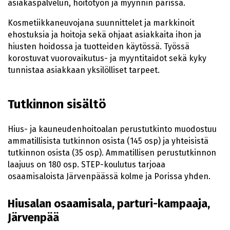
asiakaspalvelun, hoitotyön ja myynnin parissa.
Kosmetiikkaneuvojana suunnittelet ja markkinoit
ehostuksia ja hoitoja sekä ohjaat asiakkaita ihon ja
hiusten hoidossa ja tuotteiden käytössä. Työssä
korostuvat vuorovaikutus- ja myyntitaidot sekä kyky
tunnistaa asiakkaan yksilölliset tarpeet.
Tutkinnon sisältö
Hius- ja kauneudenhoitoalan perustutkinto muodostuu
ammatillisista tutkinnon osista (145 osp) ja yhteisistä
tutkinnon osista (35 osp). Ammatillisen perustutkinnon
laajuus on 180 osp. STEP-koulutus tarjoaa
osaamisaloista Järvenpäässä kolme ja Porissa yhden.
Hiusalan osaamisala, parturi-kampaaja,
Järvenpää