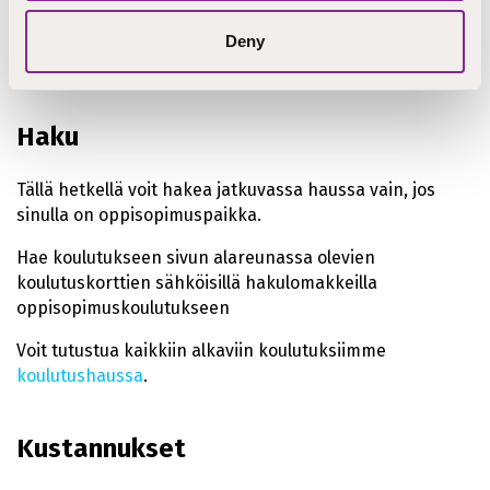
Hius- ja kauneudenhoitoalan perustutkinnon perusteet
muuttuivat 1.8.2025. Samalla hiusalan
Deny
tutkintonimikkeeksi on tullut parturi-kampaaja.
Haku
Tällä hetkellä voit hakea jatkuvassa haussa vain, jos
sinulla on oppisopimuspaikka.
Hae koulutukseen sivun alareunassa olevien
koulutuskorttien sähköisillä hakulomakkeilla
oppisopimuskoulutukseen
Voit tutustua kaikkiin alkaviin koulutuksiimme
koulutushaussa
.
Kustannukset