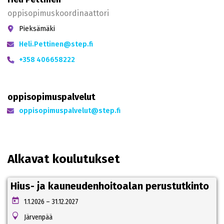
oppisopimuskoordinaattori
Pieksämäki
Heli.Pettinen@step.fi
+358 406658222
oppisopimuspalvelut
oppisopimuspalvelut@step.fi
Alkavat koulutukset
Hius- ja kauneudenhoitoalan perustutkinto
1.1.2026 – 31.12.2027
Järvenpää