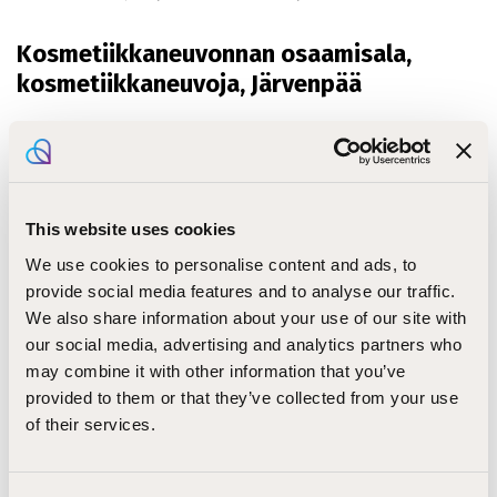
Kosmetiikkaneuvonnan osaamisala,
kosmetiikkaneuvoja, Järvenpää
Kosmetiikan myynti ja neuvonta
Kosmetiikkamyymälässä toimiminen
This website uses cookies
Meikkauspalveluissa toimiminen
We use cookies to personalise content and ads, to
provide social media features and to analyse our traffic.
Kaikkien osaamisalojen pakolliset
We also share information about your use of our site with
tutkinnon osat
our social media, advertising and analytics partners who
may combine it with other information that you’ve
Hius- ja kauneudenhoitoalan asiakaspalvelu ja
provided to them or that they’ve collected from your use
myyntityö 10 osp
of their services.
Hius- ja kauneudenhoitoalan yrittäjämäinen
toiminta 10 osp