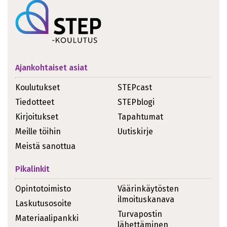
Ajankohtaiset asiat
Koulutukset
STEPcast
Tiedotteet
STEPblogi
Kirjoitukset
Tapahtumat
Meille töihin
Uutiskirje
Meistä sanottua
Pikalinkit
Opintotoimisto
Väärinkäytösten
ilmoituskanava
Laskutusosoite
Turvapostin
Materiaalipankki
lähettäminen