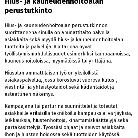
Hius- ja kauneudenhoitoalan
perustutkinto
Hius- ja kauneudenhoitoalan perustutkinnon
suorittaneena sinulla on ammattitaito palvella
asiakkaita sekä myydä hius- ja kauneudenhoitoalan
tuotteita ja palveluja. Ala tarjoaa hyvät
työllistymismahdollisuudet esimerkiksi kampaamoissa,
kauneushoitoloissa, myymälöissä tai yrittäjänä.
Hiusalan ammattilaisen työ on yksilöllistä
asiakaspalvelua, jossa korostuvat vuorovaikutus-,
viestintä- ja yhteistyötaidot sekä kädentaidot ja
esteettinen näkemys.
Kampaajana tai parturina suunnittelet ja toteutat
asiakkaille erilaisilla tekniikoilla kampauksia, värjäyksiä,
leikkauksia, hiustenhoitoja, kihartamiskäsittelyjä sekä
partakäsittelyjä. Työssäsi ohjaat ja neuvot asiakkaita
ihon ja hiusten hoidossa sekä tuotteiden käytössä.