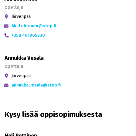
opettaja
Järvenpää
Aki.Lehtonen@step.fi
+358 401905230
Annukka Vesala
opettaja
Järvenpää
annukka.vesala@step.fi
Kysy lisää oppisopimuksesta
Heli Pettinen