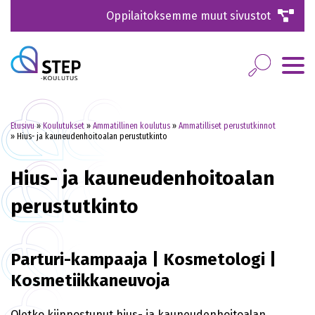
Oppilaitoksemme muut sivustot
Etusivu
»
Koulutukset
»
Ammatillinen koulutus
»
Ammatilliset perustutkinnot
»
Hius- ja kauneudenhoitoalan perustutkinto
Hius- ja kauneudenhoitoalan
perustutkinto
Parturi-kampaaja | Kosmetologi |
Kosmetiikkaneuvoja
Oletko kiinnostunut hius- ja kauneudenhoitoalan