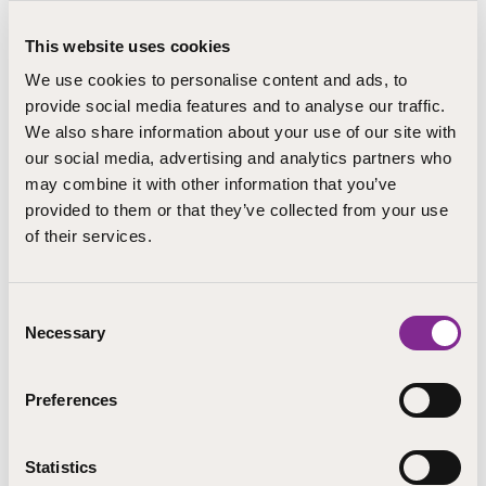
varhaiskasvatuksen ammattilaisena: saat opinnoista
uutta näkökulmaa käytännön työhön esimerkiksi
This website uses cookies
ajankohtaisen tutkimustiedon, alan keskeisten
We use cookies to personalise content and ads, to
käsitteiden sekä uusien toimintatapojen kautta.
provide social media features and to analyse our traffic.
Lähitapaamisten aikana pääset tarkastelemaan omaa
We also share information about your use of our site with
toimintaasi kasvattajana monipuolisesti ja jakamaan
our social media, advertising and analytics partners who
ajatuksiasi vertaisryhmässä.
may combine it with other information that you’ve
provided to them or that they’ve collected from your use
of their services.
Aikataulu ja kustannukset
Koulutuksen lähiopetus järjestetään Järvenpään tai
Consent
Lapuan kampuksella. Voit hakeutua opintoihin toiseen
Necessary
Selection
näistä paikkakunnista.
Osallistumismaksu on 435 euroa. Hinta sisältää
Preferences
ruokailun koulutuksen lähipäivinä. Opintomaksun voi
maksaa erissä. Ensimmäinen erä laskutetaan
lokakuussa.
Statistics