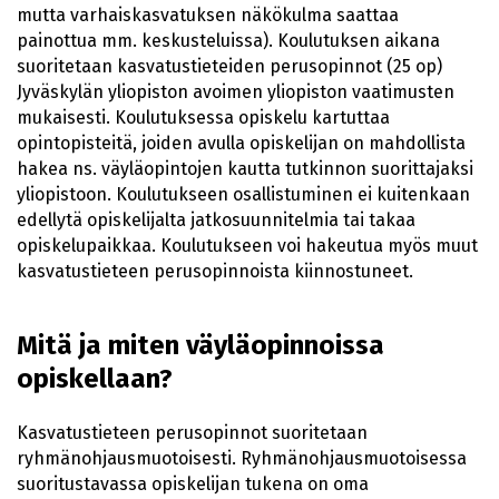
mutta varhaiskasvatuksen näkökulma saattaa
painottua mm. keskusteluissa). Koulutuksen aikana
suoritetaan kasvatustieteiden perusopinnot (25 op)
Jyväskylän yliopiston avoimen yliopiston vaatimusten
mukaisesti. Koulutuksessa opiskelu kartuttaa
opintopisteitä, joiden avulla opiskelijan on mahdollista
hakea ns. väyläopintojen kautta tutkinnon suorittajaksi
yliopistoon. Koulutukseen osallistuminen ei kuitenkaan
edellytä opiskelijalta jatkosuunnitelmia tai takaa
opiskelupaikkaa. Koulutukseen voi hakeutua myös muut
kasvatustieteen perusopinnoista kiinnostuneet.
Mitä ja miten väyläopinnoissa
opiskellaan?
Kasvatustieteen perusopinnot suoritetaan
ryhmänohjausmuotoisesti. Ryhmänohjausmuotoisessa
suoritustavassa opiskelijan tukena on oma