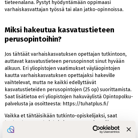
tieteenalana. Pystyt hyödyntämään oppimaasi
varhaiskasvattajan työssä tai alan jatko-opinnoissa.
Miksi hakeutua kasvatustieteen
perusopintoihin?
Jos tähtäät varhaiskasvatuksen opettajan tutkintoon,
auttavat kasvatustieteen perusopinnot sinut hyvään
alkuun. Eri yliopistojen vaatimukset väyläopintojen
kautta varhaiskasvatuksen opettajaksi hakeville
vaihtelevat, mutta ne kaikki edellyttävät
kasvatustieteiden perusopintojen (25 op) suorittamista.
Saat lisätietoa eri yliopistojen hakuväylistä Opintopolku-
palvelusta ja osoitteesta: https://tuhatplus.fi/
Vaikka et tähtäisikään tutkinto-opiskelijaksi, saat
koulutuksesta valmiuksia ja varmuutta itsenäiseen
opintojen jatkamiseen esimerkiksi avoimen yliopiston
kautta. Lisäksi opiskelu tukee työtäsi