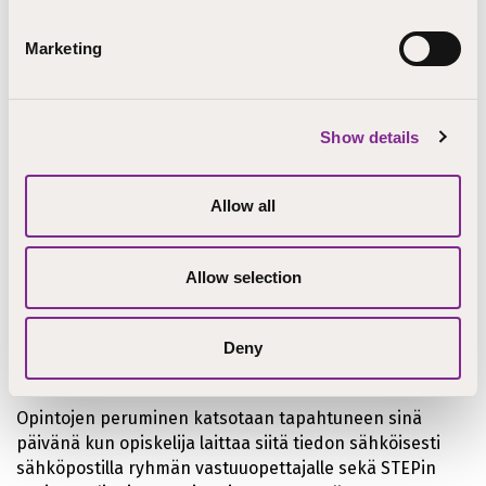
Aikataulut syksyllä Järvenpäässä ja Lapualla alkaviin
koulutuksiin julkaistaan kevään 2026 aikana.
Marketing
Perusopintojen suorittaminen käynnistyy elokuussa
2026.
Show details
Haku
Allow all
Hae opintoihin
Järvenpäähän tai Lapualle viimeistään
31.8.2026. Opiskelijoita tulee olla riittävä määrä, että
koulutus toteutetaan. Ryhmään otetaan max. 15
Allow selection
opiskelijaa/ryhmä.
Deny
Peruutusehdot
Opintojen peruminen katsotaan tapahtuneen sinä
päivänä kun opiskelija laittaa siitä tiedon sähköisesti
sähköpostilla ryhmän vastuuopettajalle sekä STEPin