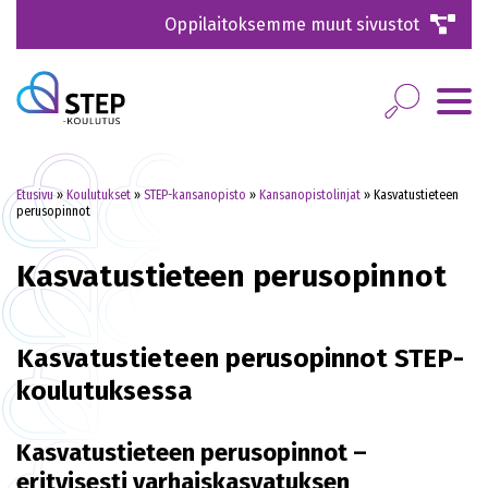
Oppilaitoksemme muut sivustot
Etusivu
»
Koulutukset
»
STEP-kansanopisto
»
Kansanopistolinjat
»
Kasvatustieteen
perusopinnot
Kasvatustieteen perusopinnot
Kasvatustieteen perusopinnot STEP-
koulutuksessa
Kasvatustieteen perusopinnot –
erityisesti varhaiskasvatuksen