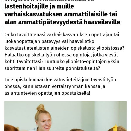
lastenhoitajille ja muille
varhaiskasvatuksen ammattilaisille tai
alan ammattipätevyydestä haaveileville
Onko tavoitteenasi varhaiskasvatuksen opettajan tai
luokanopettajan pätevyys vai haaveiletko
kasvatustieteellisten aineiden opiskelusta yliopistossa?
Haluatko opiskella työn ohessa opintoja, jotka vievät
kohti tavoitettasi? Tuntuuko yliopisto-opintojen yksin
suorittaminen liian suurelta ponnistukselta?
Tule opiskelemaan kasvatustieteitä joustavasti työn
ohessa, kannustavan vertaisryhmän kanssa ja
asiantuntevien opettajien opastuksella!