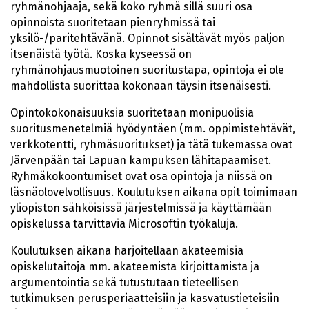
ryhmänohjaaja, sekä koko ryhmä sillä suuri osa
opinnoista suoritetaan pienryhmissä tai
yksilö-/paritehtävänä. Opinnot sisältävät myös paljon
itsenäistä työtä. Koska kyseessä on
ryhmänohjausmuotoinen suoritustapa, opintoja ei ole
mahdollista suorittaa kokonaan täysin itsenäisesti.
Opintokokonaisuuksia suoritetaan monipuolisia
suoritusmenetelmiä hyödyntäen (mm. oppimistehtävät,
verkkotentti, ryhmäsuoritukset) ja tätä tukemassa ovat
Järvenpään tai Lapuan kampuksen lähitapaamiset.
Ryhmäkokoontumiset ovat osa opintoja ja niissä on
läsnäolovelvollisuus. Koulutuksen aikana opit toimimaan
yliopiston sähköisissä järjestelmissä ja käyttämään
opiskelussa tarvittavia Microsoftin työkaluja.
Koulutuksen aikana harjoitellaan akateemisia
opiskelutaitoja mm. akateemista kirjoittamista ja
argumentointia sekä tutustutaan tieteellisen
tutkimuksen perusperiaatteisiin ja kasvatustieteisiin