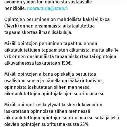
avoimen yliopiston opinnoista vastaavalle
henkilölle:
noora.turja@step.fi
Opintojen peruminen on mahdollista kaksi viikkoa
(14vrk) ennen ensimmäistä aikataulutettua
tapaamiskertaa ilman lisäkuluja.
Mikäli opintojen peruminen tapahtuu ennen
aikataulutettujen tapaamisten alkamista, mutta alle 14
vrk ennen ensimmäistä tapaamiskertaa tai opintojen
alkuvaiheessa laskutetaan 150€.
Mikäli opintojen aikana opiskelija peruuttaa
osallistumisensa ja hänellä on lääkärintodistus,
opinnoista laskutetaan siihen mennessä
aikataulutettujen opintojaksojen suoritusmaksu
Mikäli opinnot keskeytyvät kesken lukuvuoden
laskutetaan opinnoissa siihen mennessä
aikataulutettujen opintojen suoritusmaksu sekä jäljellä
olevien opintojen suoritusmaksusta 25%