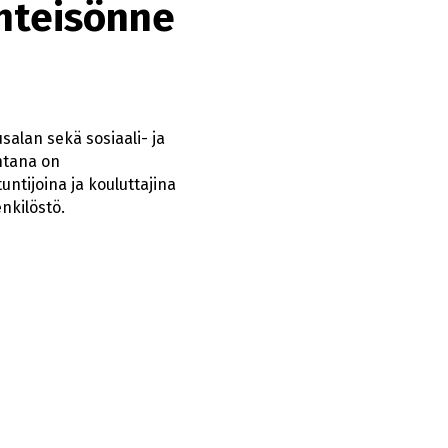
yhteisönne
salan sekä sosiaali- ja
ohtana on
ntijoina ja kouluttajina
nkilöstö.