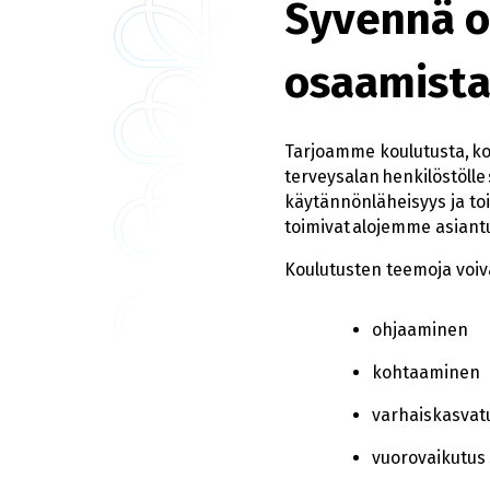
Syvennä o
osaamista 
Tarjoamme koulutusta, kon
terveysalan henkilöstölle
käytännönläheisyys ja toi
toimivat alojemme asiant
Koulutusten teemoja voiva
ohjaaminen
kohtaaminen
varhaiskasvat
vuorovaikutus