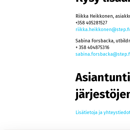
Riikka Heikkonen, asiakk
+358 405281527
riikka.heikkonen@step.fi
Sabina Forsbacka, utbild
+ 358 404875316
sabina.forsbacka@step.f
Asiantunti
järjestöje
Lisätietoja ja yhteystiedot