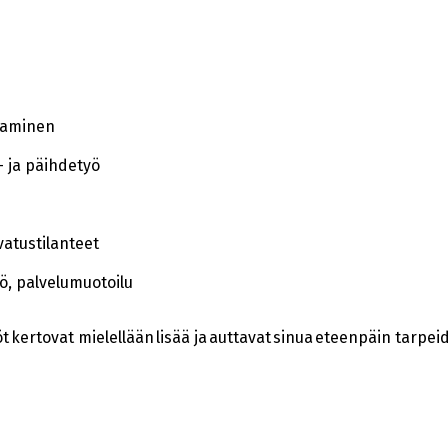
taminen
- ja päihdetyö
atustilanteet
ö, palvelumuotoilu
öt kertovat mielellään lisää ja auttavat sinua eteenpäin tarpe
!