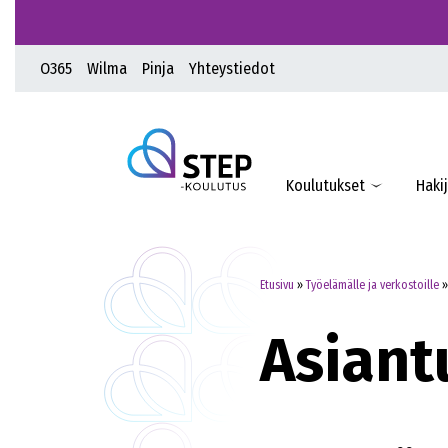
O365
Wilma
Pinja
Yhteystiedot
Koulutukset
Hakij
Etusivu
»
Työelämälle ja verkostoille
Asiant