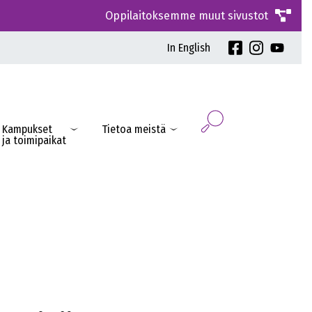
Oppilaitoksemme muut sivustot
In English
Kampukset
Tietoa meistä
ja toimipaikat