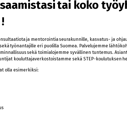
saamistasi tai koko työ
!
sultaatiota ja mentorointia seurakunnille, kasvatus- ja ohjau
 sekä työnantajille eri puolilla Suomea. Palvelujemme lähtök
minnallisuus sekä toimialojemme syvällinen tuntemus. Asiantu
untijat kouluttajaverkostoistamme sekä STEP-koulutuksen he
t olla esimerkiksi:
us