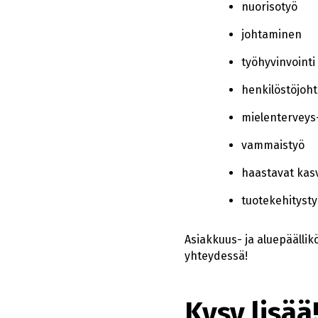
nuorisotyö
johtaminen
työhyvinvointi
henkilöstöjoh
mielenterveys
vammaistyö
haastavat kasv
tuotekehitysty
Asiakkuus- ja aluepäällik
yhteydessä!
Kysy lisää