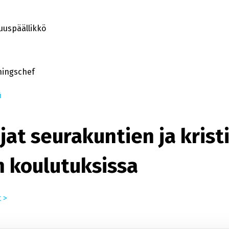
uuspäällikkö
ningschef
i
jat seurakuntien ja kristi
n koulutuksissa
 >