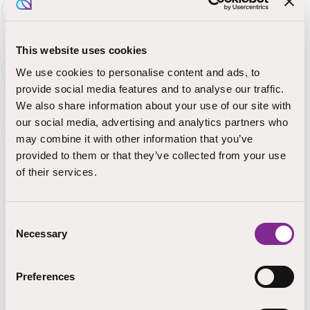
tuoteperheen koulutussisällöissä painotetaan lapsen ja
nuoren hyvinvointia, osallisuutta sekä turvallista
oppimisympäristöä.
This website uses cookies
We use cookies to personalise content and ads, to
Koulutuksien avulla vahvistat vuorovaikutustaitoja,
provide social media features and to analyse our traffic.
toiminnallisten menetelmien hyödyntämistä ja
We also share information about your use of our site with
ajantasaista pedagogista osaamista – STEP-
koulutuksen asiantuntijat tukevat ammattilaisia arjen
our social media, advertising and analytics partners who
ohjauksessa ja kasvatuksessa.
may combine it with other information that you’ve
provided to them or that they’ve collected from your use
Puuttuko juuri Teidän työyhteisöönne tarvittava
of their services.
koulutuskokonaisuus aihealueeseen? Voimme räätälöidä
koulutusratkaisun tai palvelun juuri teidän tarpeisiin!
Consent
Ota rohkeasti yhteyttä!
Necessary
Selection
Riikka Heikkonen
Preferences
asiakkuuspäällikkö
Pieksämäki