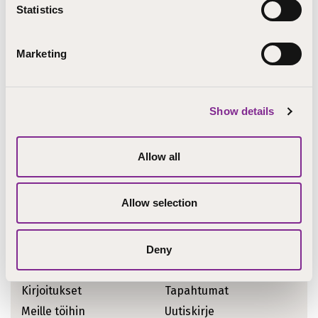
Statistics
riikka.heikkonen@step.fi
+358 405281527
Marketing
Show details
Allow all
Allow selection
Ajankohtaiset asiat
Koulutukset
STEPcast
Deny
Tiedotteet
STEPblogi
Kirjoitukset
Tapahtumat
Meille töihin
Uutiskirje