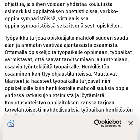
ohjattua, ja siihen voidaan yhdistää koulutusta
esimerkiksi oppilaitoksen opetustiloissa, verkko-
oppimisympäristöissä, virtuaalisissa
oppimisympäristöissä sekä itsenäisesti opiskellen.
Työpaikka tarjoaa opiskelijalle mahdollisuuden saada
alan ja ammatin vaativaa ajantasaista osaamista.
Ottamalla opiskelijoita työpaikalle oppimaan, työpaikat
varmistavat, että saavat tarvitsemiaan ja tuntemiaan,
osaavia työntekijöitä työpaikalle. Henkilöstön
osaaminen kehittyy ohjaustilanteissa. Muuttuvat
tilanteet ja haasteet työpaikalla tarjoavat niin
opiskelijoille kuin henkilöstölle mahdollisuuksia oppia
yhdessä ratkaisujen etsimistä ja löytämistä.
Koulutusyhteistyö oppilaitoksen kanssa tarjoaa
tarvelähtöisesti mahdollisuuksia työpaikan henkilöstön
ja työyhteisön kehittämiseen.
HOKS ohjaa opiskelijan opintoja