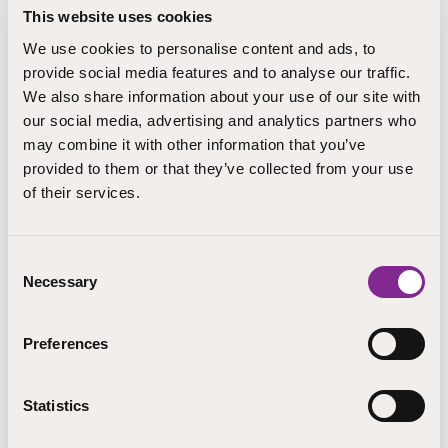
This website uses cookies
Opiskelija hankkii tutkintoa varten sellaista osaamista,
jota häneltä vielä puuttuu.
We use cookies to personalise content and ads, to
provide social media features and to analyse our traffic.
Jokaiselle opiskelijalle laaditaan opintojen alkaessa
We also share information about your use of our site with
henkilökohtainen osaamisen kehittämissuunnitelma eli
our social media, advertising and analytics partners who
HOKS. Opettaja ja opiskelija arvioivat yhdessä, mitä
may combine it with other information that you’ve
osaamista opiskelijalla jo on, mitä osaamista hänen
provided to them or that they’ve collected from your use
tulisi saavuttaa, missä hän osaamisen parhaiten voisi
of their services.
saada, miten toimimalla ja milloin hän puuttuvan
osaamisen hankkii. Työpaikalla tapahtuva oppiminen,
työpaikkajaksot, suunnitellaan yhteistyössä työpaikan
Consent
edustajan kanssa.
Necessary
Selection
Työpaikalle voi tulla kuka tahansa alan ammattiin
opiskeleva, esimerkiksi ammatinvaihtaja, moniosaaja,
Preferences
aikuinen, nuori, tukea tarvitseva, motivoitunut tai vielä
omaa ammatillista polkuaan etsivä ihminen.
Statistics
Osaamisen hankkiminen työpaikalla