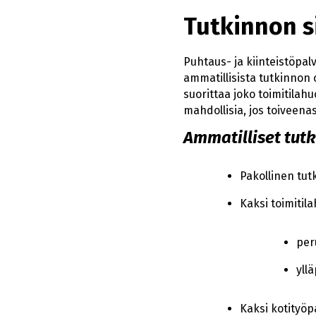
Tutkinnon s
Puhtaus- ja kiinteistöpa
ammatillisista tutkinnon 
suorittaa joko toimitilah
mahdollisia, jos toiveenas
Ammatilliset tutk
Pakollinen tut
Kaksi toimitil
per
yllä
Kaksi kotityöp