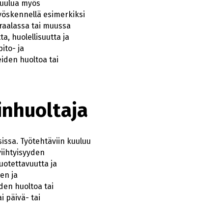
 kuulua myös
työskennellä esimerkiksi
iraalassa tai muussa
ta, huolellisuutta ja
ito- ja
eiden huoltoa tai
inhuoltaja
issa. Työtehtäviin kuuluu
viihtyisyyden
uotettavuutta ja
en ja
den huoltoa tai
i päivä- tai