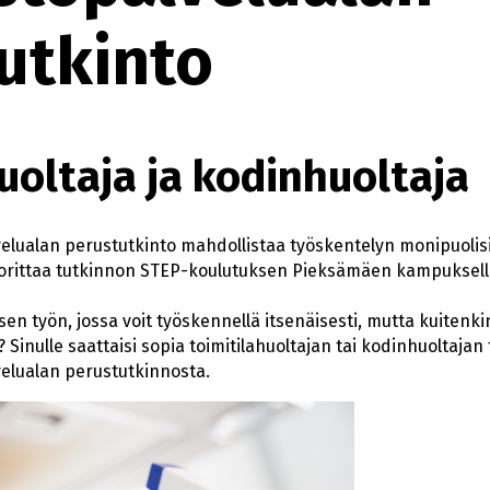
utkinto
uoltaja ja kodinhuoltaja
velualan perustutkinto mahdollistaa työskentelyn monipuolisi
uorittaa tutkinnon STEP-koulutuksen Pieksämäen kampuksell
n työn, jossa voit työskennellä itsenäisesti, mutta kuitenki
Sinulle saattaisi sopia toimitilahuoltajan tai kodinhuoltajan t
velualan perustutkinnosta.