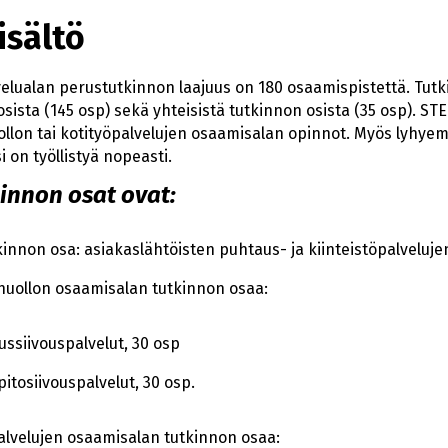
isältö
lvelualan perustutkinnon laajuus on 180 osaamispistettä. Tut
osista (145 osp) sekä yhteisistä tutkinnon osista (35 osp). ST
uollon tai kotityöpalvelujen osaamisalan opinnot. Myös lyhye
i on työllistyä nopeasti.
innon osat ovat:
kinnon osa: asiakaslähtöisten puhtaus- ja kiinteistöpalveluje
ahuollon osaamisalan tutkinnon osaa:
ussiivouspalvelut, 30 osp
pitosiivouspalvelut, 30 osp.
alvelujen osaamisalan tutkinnon osaa: