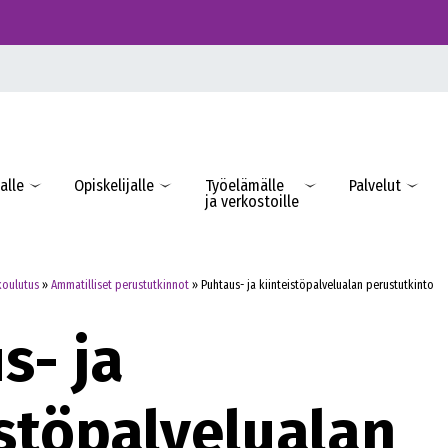
alle
Opiskelijalle
Työelämälle
Palvelut
ja verkostoille
koulutus
»
Ammatilliset perustutkinnot
»
Puhtaus- ja kiinteistöpalvelualan perustutkinto
s- ja
istöpalvelualan