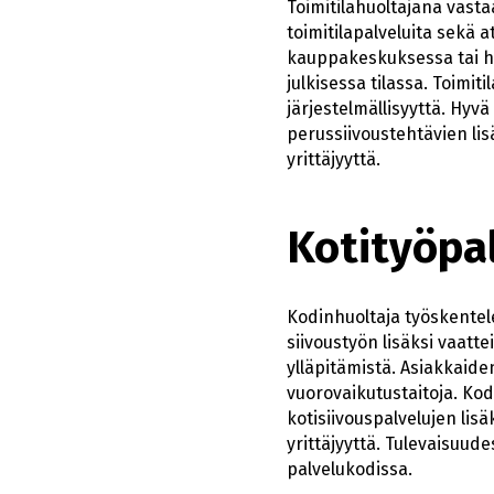
Toimitilahuoltajana vasta
toimitilapalveluita sekä a
kauppakeskuksessa tai hot
julkisessa tilassa. Toimiti
järjestelmällisyyttä. Hyvä
perussiivoustehtävien lis
yrittäjyyttä.
Kotityöpa
Kodinhuoltaja työskentel
siivoustyön lisäksi vaatte
ylläpitämistä. Asiakkaide
vuorovaikutustaitoja. Kod
kotisiivouspalvelujen lis
yrittäjyyttä. Tulevaisuude
palvelukodissa.