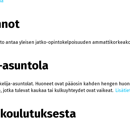
ää
nnot
to antaa yleisen jatko-opintokelpoisuuden ammattikorkeakou
-asuntola
lija-asuntolat. Huoneet ovat pääosin kahden hengen huonei
lle, jotka tulevat kaukaa tai kulkuyhteydet ovat vaikeat.
Lisäti
 koulutuksesta