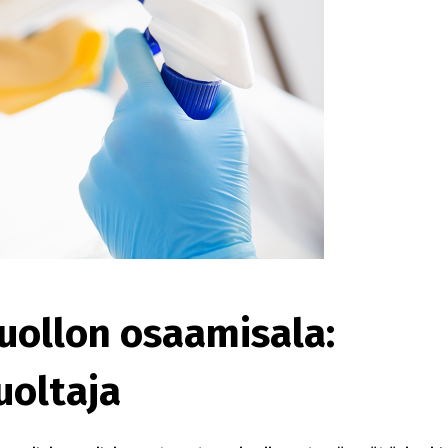
uollon osaamisala:
uoltaja