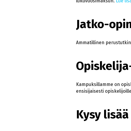
lukuvuosimaksun.
Lue lis
Jatko-opi
Ammatillinen perustutkin
Opiskelija
Kampuksillamme on opiske
ensisijaisesti opiskelijoi
Kysy lisää