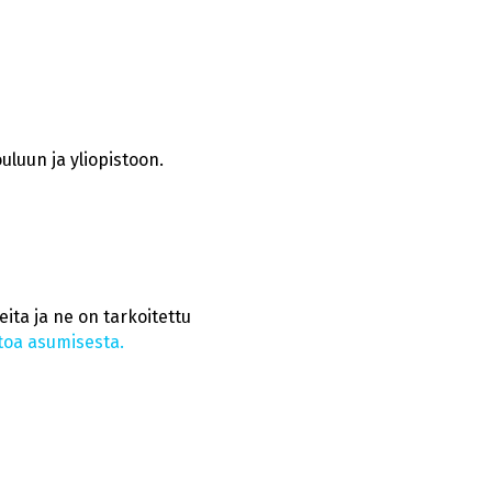
luun ja yliopistoon.
ta ja ne on tarkoitettu
etoa asumisesta.