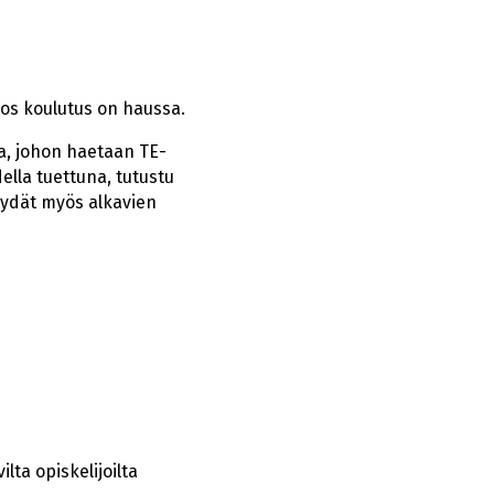
jos koulutus on haussa.
a, johon haetaan TE-
ella tuettuna, tutustu
löydät myös alkavien
ta opiskelijoilta