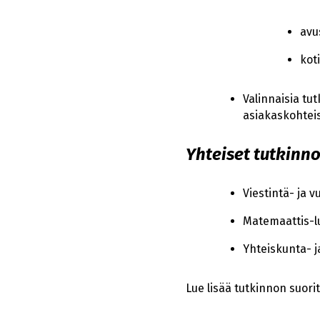
avu
kot
Valinnaisia tu
asiakaskohteis
Yhteiset tutkinno
Viestintä- ja 
Matemaattis-l
Yhteiskunta- 
Lue lisää tutkinnon suor