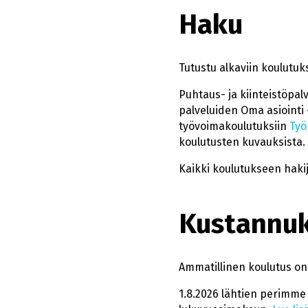
Haku
Tutustu alkaviin koulutu
Puhtaus- ja kiinteistöpa
palveluiden Oma asiointi 
työvoimakoulutuksiin
Työ
koulutusten kuvauksista.
Kaikki koulutukseen haki
Kustannu
Ammatillinen koulutus o
1.8.2026 lähtien perimme 