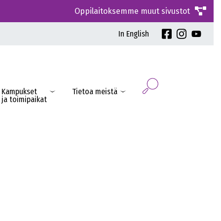
Oppilaitoksemme muut sivustot
In English
Kampukset
Tietoa meistä
ja toimipaikat