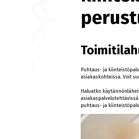
perust
Toimitilah
Puhtaus- ja kiinteistöpal
asiakaskohteissa. Voit s
Haluatko käytännönläheise
asiakaspalvelutehtävissä? 
puhtaus- ja kiinteistöpal