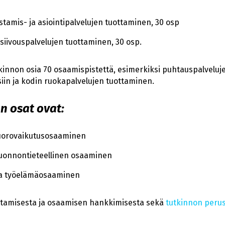
stamis- ja asiointipalvelujen tuottaminen, 30 osp
isiivouspalvelujen tuottaminen, 30 osp.
tkinnon osia 70 osaamispistettä, esimerkiksi puhtauspalveluje
iin ja kodin ruokapalvelujen tuottaminen.
n osat ovat:
vuorovaikutusosaaminen
uonnontieteellinen osaaminen
ja työelämäosaaminen
ittamisesta ja osaamisen hankkimisesta sekä
tutkinnon perus