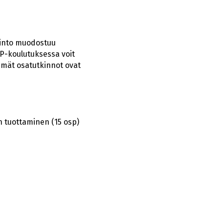
kinto muodostuu
EP-koulutuksessa voit
mmät osatutkinnot ovat
n tuottaminen (15 osp)