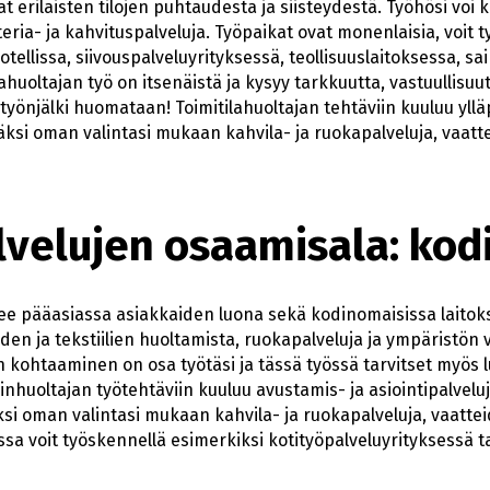
at erilaisten tilojen puhtaudesta ja siisteydestä. Työhösi voi
teria- ja kahvituspalveluja. Työpaikat ovat monenlaisia, voit 
ellissa, siivouspalveluyrityksessä, teollisuuslaitoksessa, sa
lahuoltajan työ on itsenäistä ja kysyy tarkkuutta, vastuullisuut
 työnjälki huomataan! Toimitilahuoltajan tehtäviin kuuluu ylläp
äksi oman valintasi mukaan kahvila- ja ruokapalveluja, vaatt
lvelujen osaamisala: kod
ee pääasiassa asiakkaiden luona sekä kodinomaisissa laitoks
iden ja tekstiilien huoltamista, ruokapalveluja ja ympäristön 
n kohtaaminen on osa työtäsi ja tässä työssä tarvitset myös l
inhuoltajan työtehtäviin kuuluu avustamis- ja asiointipalveluj
äksi oman valintasi mukaan kahvila- ja ruokapalveluja, vaattei
ssa voit työskennellä esimerkiksi kotityöpalveluyrityksessä ta