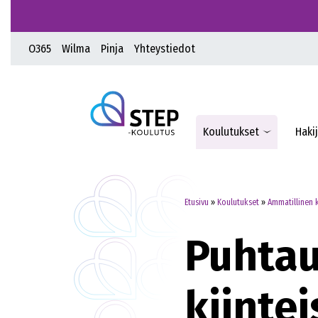
O365
Wilma
Pinja
Yhteystiedot
Koulutukset
Hakij
Etusivu
»
Koulutukset
»
Ammatillinen 
Puhtau
kiinte