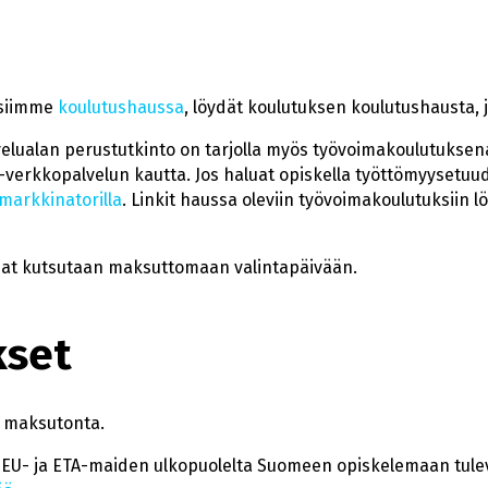
ksiimme
koulutushaussa
, löydät koulutuksen koulutushausta, 
lvelualan perustutkinto on tarjolla myös työvoimakoulutuksen
-verkkopalvelun kautta. Jos haluat opiskella työttömyysetuud
markkinatorilla
. Linkit haussa oleviin työvoimakoulutuksiin 
jat kutsutaan maksuttomaan valintapäivään.
kset
n maksutonta.
EU- ja ETA-maiden ulkopuolelta Suomeen opiskelemaan tulevil