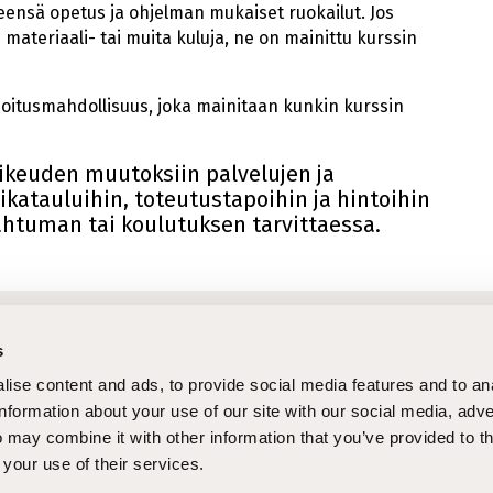
eensä opetus ja ohjelman mukaiset ruokailut. Jos
 materiaali- tai muita kuluja, ne on mainittu kurssin
oitusmahdollisuus, joka mainitaan kunkin kurssin
ikeuden muutoksiin palvelujen ja
aikatauluihin, toteutustapoihin ja hintoihin
htuman tai koulutuksen tarvittaessa.
htaiset asiat
Pi
s
tukset
STEPcast
Op
ise content and ads, to provide social media features and to an
tteet
STEPblogi
La
information about your use of our site with our social media, adve
 may combine it with other information that you’ve provided to t
tukset
Tapahtumat
Ma
 your use of their services.
 töihin
Uutiskirje
Pe