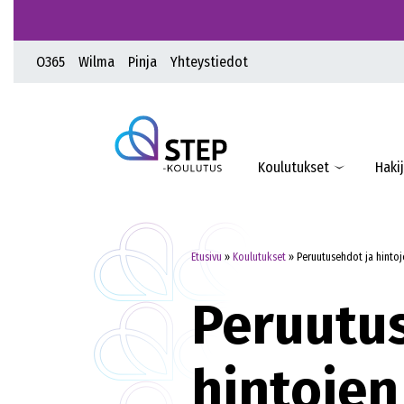
O365
Wilma
Pinja
Yhteystiedot
Koulutukset
Hakij
Etusivu
»
Koulutukset
»
Peruutusehdot ja hintoj
Peruutu
hintojen