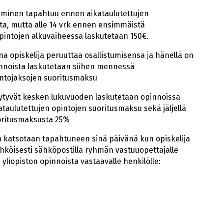
uminen tapahtuu ennen aikataulutettujen
a, mutta alle 14 vrk ennen ensimmäistä
pintojen alkuvaiheessa laskutetaan 150€.
na opiskelija peruuttaa osallistumisensa ja hänellä on
innoista laskutetaan siihen mennessä
intojaksojen suoritusmaksu
eytyvät kesken lukuvuoden laskutetaan opinnoissa
taulutettujen opintojen suoritusmaksu sekä jäljellä
uoritusmaksusta 25%
 katsotaan tapahtuneen sinä päivänä kun opiskelija
sähköisesti sähköpostilla ryhmän vastuuopettajalle
yliopiston opinnoista vastaavalle henkilölle: