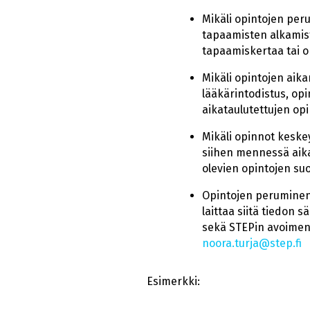
Mikäli opintojen per
tapaamisten alkamist
tapaamiskertaa tai o
Mikäli opintojen aika
lääkärintodistus, op
aikataulutettujen op
Mikäli opinnot kesk
siihen mennessä aika
olevien opintojen s
Opintojen peruminen
laittaa siitä tiedon 
sekä STEPin avoimen 
noora.turja@step.fi
Esimerkki: