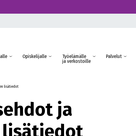
alle
Opiskelijalle
Työelämälle
Palvelut
ja verkostoille
en lisätiedot
sehdot ja
 lisätiedot