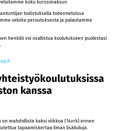
 veloitamme koko kurssimaksun
antuntijan todistuksella todennetuissa
emme veloita peruutuksesta ja palautamme
nen henkilö voi osallistua koulutukseen puolestasi
.
ep.fi
yhteistyökoulutuksissa
ston kanssa
on mahdollista kaksi viikkoa (14vrk) ennen
utettua tapaamiskertaa ilman lisäkuluja.