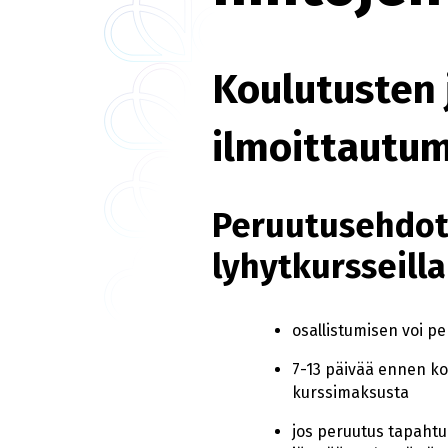
Koulutusten 
ilmoittautum
Peruutusehdot
lyhytkursseilla
osallistumisen voi p
7-13 päivää ennen ko
kurssimaksusta
jos peruutus tapaht