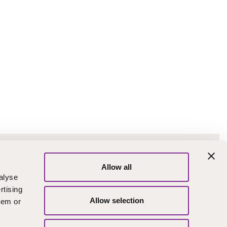
kalinkit
Allow all
intotoimisto
Väärinkäytösten
alyse
ilmoituskanava
skutusosoite
rtising
Turvapostin
Allow selection
hem or
teriaalipankki
lähettäminen
ruutusehdot ja
Yhteystiedot