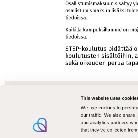
Osallistumismaksuun sisältyy yl
osallistumismaksun lisäksi tulee
tiedoissa.
Kaikilla kampuksillamme on maj
tiedoissa.
STEP-koulutus pidättää o
koulutusten sisältöihin, 
sekä oikeuden perua tapa
Ajanko
This website uses cookie
Koulu
We use cookies to personal
Tiedo
our traffic. We also share 
and analytics partners who
Kirjoi
that they’ve collected from
Meille