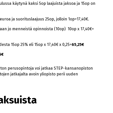
lussa käytynä kaksi 5op laajuista jaksoa ja 15op on
roa ja suorituslaajuus 25op, jolloin 1op=17,40€.
etaan jo menneistä opinnoista (10op) 10op x 17,40€=
udesta 15op 25% eli 15op x 17,40€ x 0,25=
65,25€
5€
ston perusopintoja voi jatkaa STEP-kansanopiston
ojen jatkajalta avoin yliopisto perii uuden
aksuista