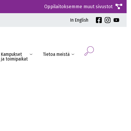
Oppilaitoksemme muut sivustot
In English
Kampukset
Tietoa meistä
ja toimipaikat