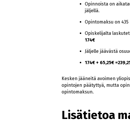
Opinnoista on aikatau
jäljellä.
Opintomaksu on 435 eu
Opiskelijalta laskut
174€
Jäljelle jäävästä osu
174€ + 65,25€ =239,2
Kesken jääneitä avoimen yliopi
opintojen päätyttyä, mutta opint
opintomaksun.
Lisätietoa m