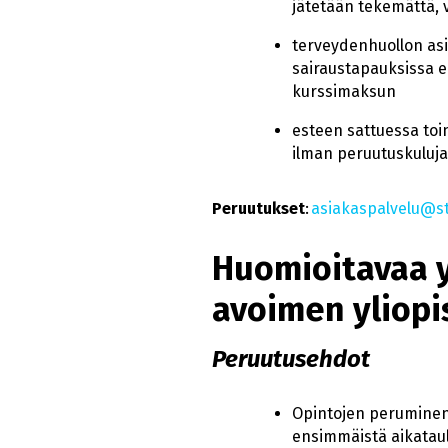
jätetään tekemättä,
terveydenhuollon asi
sairaustapauksissa 
kurssimaksun
esteen sattuessa toi
ilman peruutuskuluja
Peruutukset
:
asiakaspalvelu@st
Huomioitavaa 
avoimen yliopi
Peruutusehdot
Opintojen peruminen 
ensimmäistä aikataul