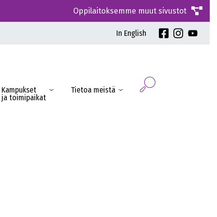
Oppilaitoksemme muut sivustot
In English
Kampukset
Tietoa meistä
ja toimipaikat