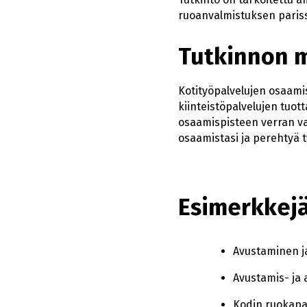
ruoanvalmistuksen parissa
Tutkinnon 
Kotityöpalvelujen osaamis
kiinteistöpalvelujen tuott
osaamispisteen verran val
osaamistasi ja perehtyä t
Esimerkkejä
Avustaminen ja
Avustamis- ja 
Kodin ruokapal