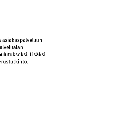
a asiakaspalveluun
alvelualan
ulutukseksi. Lisäksi
erustutkinto.