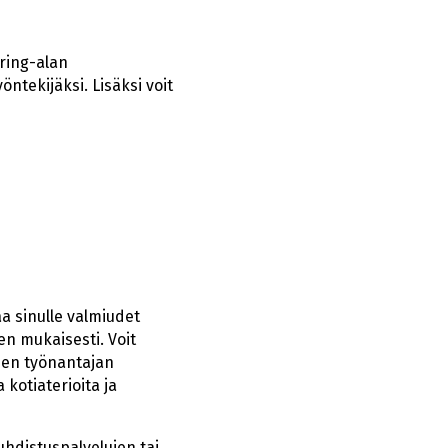
ering-alan
ntekijäksi. Lisäksi voit
a sinulle valmiudet
n mukaisesti. Voit
isen työnantajan
 kotiaterioita ja
uhdistuspalvelujen tai