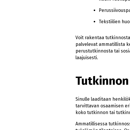
Perussiivouspa
Tekstiilien hu
Voit rakentaa tutkinnosta
palvelevat ammatillista k
perustutkinnosta tai sosi
laajuisesti.
Tutkinnon
Sinulle laaditaan henkil
tarvittavan osaamisen eril
koko tutkinnon tai tutkin
Ammatillisessa tutkinnoss