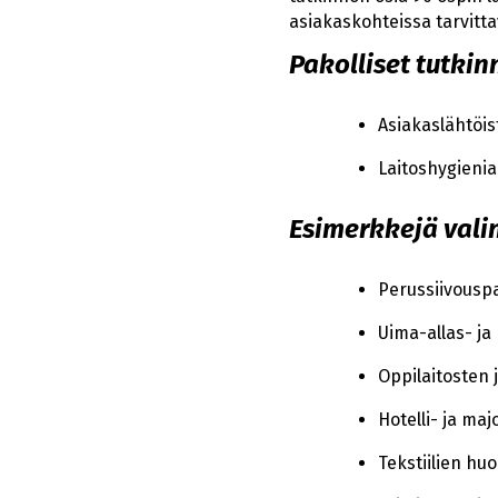
asiakaskohteissa tarvitt
Pakolliset tutkin
Asiakaslähtöis
Laitoshygieniap
Esimerkkejä valin
Perussiivouspa
Uima-allas- ja
Oppilaitosten 
Hotelli- ja maj
Tekstiilien hu