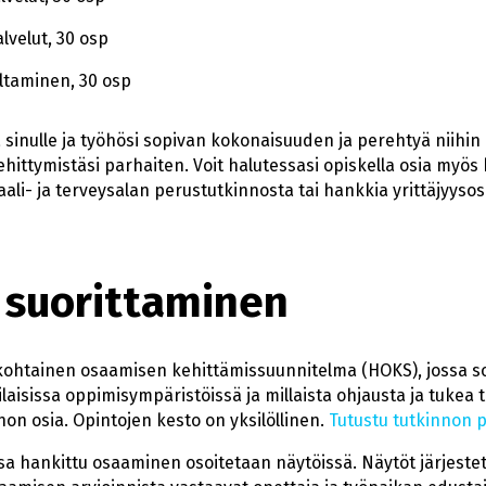
lvelut, 30 osp
oltaminen, 30 osp
 sinulle ja työhösi sopivan kokonaisuuden ja perehtyä niihin o
ehittymistäsi parhaiten. Voit halutessasi opiskella osia myös
aali- ja terveysalan perustutkinnosta tai hankkia yrittäjyyso
 suorittaminen
ökohtainen osaamisen kehittämissuunnitelma (HOKS), jossa sov
aisissa oppimisympäristöissä ja millaista ohjausta ja tukea ta
non osia. Opintojen kesto on yksilöllinen.
Tutustu tutkinnon p
a hankittu osaaminen osoitetaan näytöissä. Näytöt järjestet