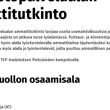
itutkinto
velualan ammattitutkinto tarjoaa useita uramahdollisuuksia j
ajista on jatkuva tarve työelämässä. Puhtaus- ja kiinteistöp
hyvin alalla työskentelevälle ammattitaitoa täydentäväksi ko
a myös alalla jo työskentelevät, joilta puuttuu ammatillinen p
n STEP-koulutuksen Pieksämäen kampuksella.
huollon osaamisala
ja (AT)