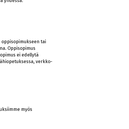
ja yhdessä.
n oppisopimukseen tai
ana. Oppisopimus
opimus ei edellytä
lähiopetuksessa, verkko-
utuksiimme myös