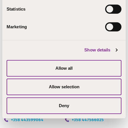
STEP-ammattiopisto
Statistics
Järvenpää: Maria Jortikka
Marketing
Helsinki: Katja Karinen
Lapua, Kokkola ja Pori: Anu Thil
Show details
Pieksämäki, Kuopio ja Ruokolahti: Pauliina Ehnqvist
Uusikaarlepyy: Charlotta Lillas
Allow all
Katja Karinen
Anu Thil
Allow selection
opettaja
opettaja
Järvenpää
Lapua
Deny
Katja.Karinen@step.fi
Anu.Thil@step.fi
+358 443599064
+358 447566025