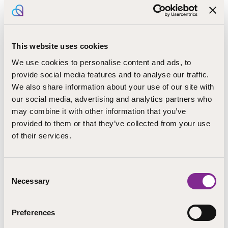
myös mahdollisuus osallistua kansainväliseen vaihtoon
osana opintoja. Kansainvälisiin vaihtoihin voi hakea
ERASMUS+ apurahaa.
This website uses cookies
Lue lisää opiskelijoiden ja henkilökunnan kokemuksista
somesta
We use cookies to personalise content and ads, to
provide social media features and to analyse our traffic.
We also share information about your use of our site with
Keskustele mahdollisuudestasi lähteä
our social media, advertising and analytics partners who
kansainväliseen työssäoppimiseen
may combine it with other information that you’ve
oman vastuuopettajasi kanssa ja ota
provided to them or that they’ve collected from your use
of their services.
yhteyttä oman kampuksesi
kansainvälisyysvastaavaan, jolta saat
lisätietoja!
Consent
Necessary
Selection
Kysy lisää
Preferences