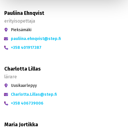
Pauliina Ehnqvist
erityisopettaja
Pieksämäki
pauliina.ehnqvist@step.fi
+358 401917387
Charlotta Lillas
lärare
Uusikaarlepyy
Charlotta.Lillas@step.fi
+358 406739006
Maria Jortikka