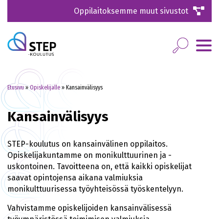
Oppilaitoksemme muut sivustot
Etusivu
»
Opiskelijalle
»
Kansainvälisyys
Kansainvälisyys
STEP-koulutus on kansainvälinen oppilaitos.
Opiskelijakuntamme on monikulttuurinen ja -
uskontoinen. Tavoitteena on, että kaikki opiskelijat
saavat opintojensa aikana valmiuksia
monikulttuurisessa työyhteisössä työskentelyyn.
Vahvistamme opiskelijoiden kansainvälisessä