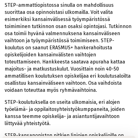
STEP-ammattiopistossa sinulla on mahdollisuus
suorittaa osa opinnoistasi ulkomailla. Voit valita
esimerkiksi kansainvälisessä työympäristössä
toimiminen tutkinnon osan osaksi opintojasi. Tutkinnon
osa toimii hyvänä valmennuksena kansainväliseen
vaihtoon ja työympäristössä toimimiseen. STEP-
koulutus on saanut ERASMUS+ hankerahoitusta
opiskelijoiden kansainvälisten vaihtojen
toteuttamiseen. Hankkeesta saatava apuraha kattaa
majoitus- ja matkustuskulut. Vuosittain noin 40-50
ammatillisen koulutuksen opiskelijaa eri koulutusaloilta
osallistuu kansainväliseen vaihtoon. Osa vaihdoista
voidaan toteuttaa myös ryhmävaihtoina.
STEP-koulutuksella on useita ulkomaisia, eri alojen
työelämä- ja oppilaitosyhteistyökumppaneita, joiden
kanssa teemme opiskelija- ja asiantuntijavaihtoon
liittyvää yhteistyötä.
STEP-kansanopiston pitkien linjojen opiskelijoille on