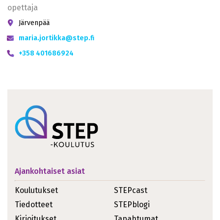
opettaja
Järvenpää
maria.jortikka@step.fi
+358 401686924
Ajankohtaiset asiat
Koulutukset
STEPcast
Tiedotteet
STEPblogi
Kirjoitukset
Tapahtumat