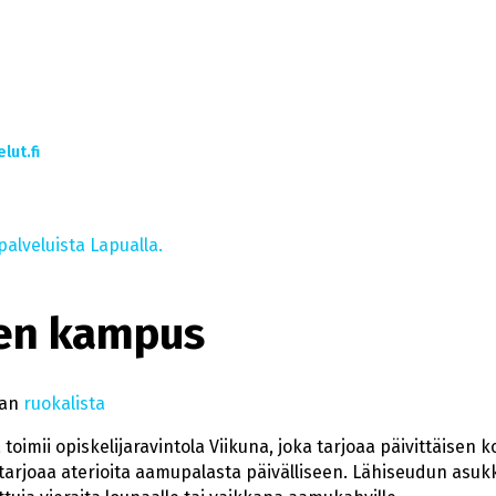
lut.fi
palveluista Lapualla.
en kampus
nan
ruokalista
imii opiskelijaravintola Viikuna, joka tarjoaa päivittäisen ko
 tarjoaa aterioita aamupalasta päivälliseen. Lähiseudun asukk