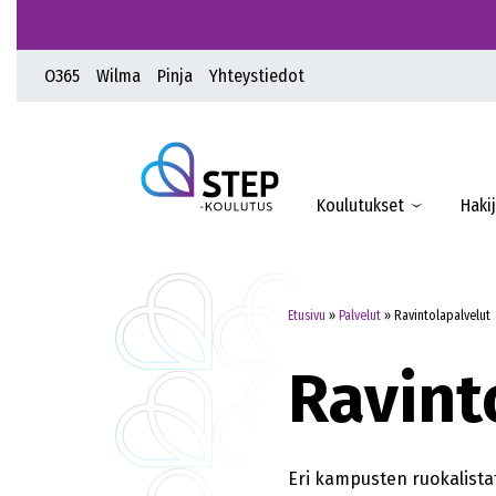
O365
Wilma
Pinja
Yhteystiedot
Koulutukset
Hakij
Etusivu
»
Palvelut
»
Ravintolapalvelut
Ravint
Eri kampusten ruokalistat 