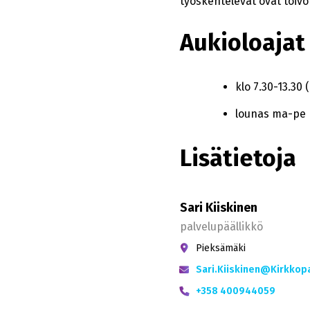
työskentelevät ovat toivot
Aukioloajat
klo 7.30-13.30 (
lounas ma-pe k
Lisätietoja
Sari Kiiskinen
palvelupäällikkö
Pieksämäki
Sari.Kiiskinen@Kirkkopal
+358 400944059