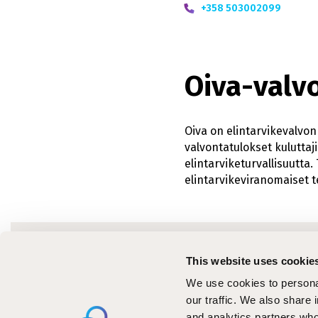
+358 503002099
Oiva-valv
Oiva on elintarvikevalvon
valvontatulokset kuluttaj
elintarviketurvallisuutt
elintarvikeviranomaiset t
Ajanko
This website uses cookie
Koulu
We use cookies to personal
Tiedo
our traffic. We also share 
and analytics partners who