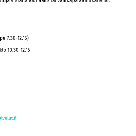
tuja vieraita lounaalle tai vaikkapa aamukahville.
pe 7.30-12.15)
lo 10.30-12.15
velut.fi