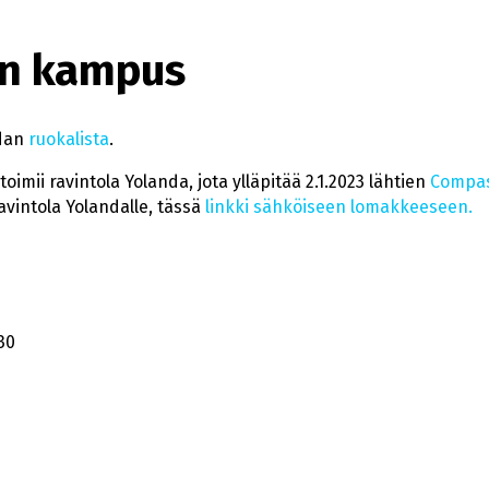
än kampus
ndan
ruokalista
.
mii ravintola Yolanda, jota ylläpitää 2.1.2023 lähtien
Compas
avintola Yolandalle, tässä
linkki sähköiseen lomakkeeseen
.
30