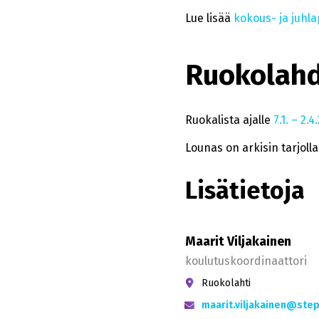
Lue lisää
kokous- ja juhla
Ruokolah
Ruokalista ajalle
7.1. – 2.4
Lounas on arkisin tarjolla 
Lisätietoja
Maarit Viljakainen
koulutuskoordinaattori
Ruokolahti
maarit.viljakainen@step.