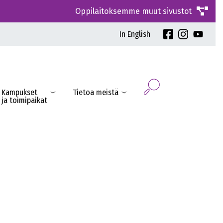
Oppilaitoksemme muut sivustot
In English
Kampukset
Tietoa meistä
ja toimipaikat