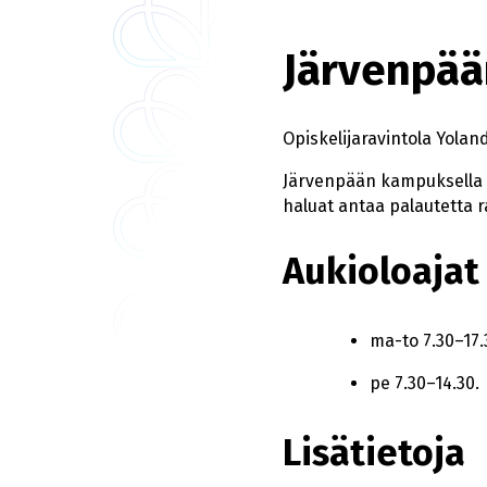
Järvenpä
Opiskelijaravintola Yola
Järvenpään kampuksella toi
haluat antaa palautetta r
Aukioloajat
ma-to 7.30–17.
pe 7.30–14.30.
Lisätietoja