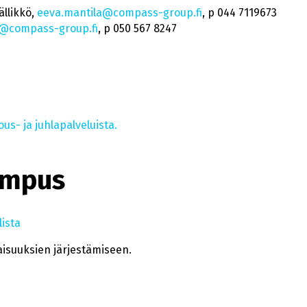
ällikkö,
eeva.mantila@compass-group.fi
, p 044 7119673
@compass-group.fi
, p 050 567 8247
s- ja juhlapalveluista.
ampus
ista
aisuuksien järjestämiseen.