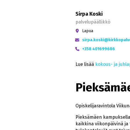
Sirpa Koski
palvelupäällikkö
Lapua
sirpa.koski@kirkkopalve
+358 401699686
Lue lisää
kokous- ja juhla
Pieksämä
Opiskelijaravintola Viiku
Pieksämäen kampuksella to
kaikkina viikonpäivinä ja