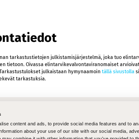
ontatiedot
nan tarkastustietojen julkistamisjärjestelmä, joka tuo elintar
ien tietoon. Oivassa elintarvikevalvontaviranomaiset arvioivat
a. Tarkastustulokset julkaistaan hymynaamoin
tällä sivustolla
s
ekevät tarkastuksia.
htaiset asiat
Pi
s
tukset
STEPcast
Op
ise content and ads, to provide social media features and to an
tteet
STEPblogi
La
information about your use of our site with our social media, adve
 may combine it with other information that you’ve provided to t