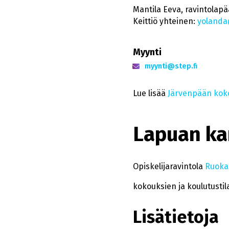
Mantila Eeva, ravintolapä
Keittiö yhteinen:
yolanda
Myynti
myynti@step.fi
Lue lisää
Järvenpään kokou
Lapuan k
Opiskelijaravintola
Ruokal
kokouksien ja koulutustil
Lisätietoja