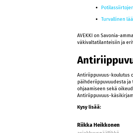
Potilassiirtoj
Turvallinen lä
AVEKKI on Savonia-ammatt
väkivaltatilanteisiin ja e
Antiriippu
Antiriippuvuus-koulutus o
päihderiippuvuudesta ja 
ohjaamiseen sekä oikeude
Antiriippuvuus-käsikirjam
Kysy lisää:
Riikka Heikkonen