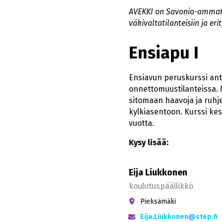
AVEKKI on Savonia-ammatt
väkivaltatilanteisiin ja er
Ensiapu I
Ensiavun peruskurssi anta
onnettomuustilanteissa. 
sitomaan haavoja ja ruhj
kylkiasentoon. Kurssi kes
vuotta.
Kysy lisää:
Eija Liukkonen
koulutuspäällikkö
Pieksämäki
Eija.Liukkonen@step.fi