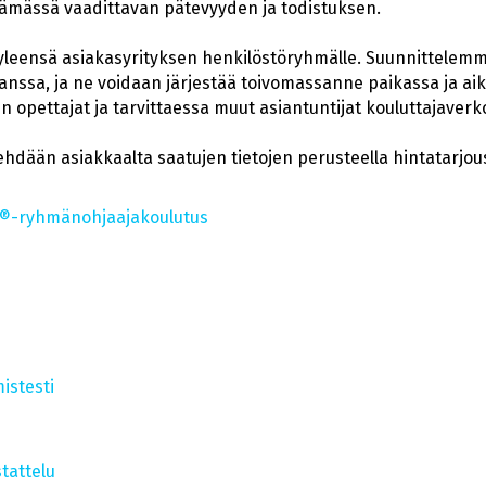
lämässä vaadittavan pätevyyden ja todistuksen.
yleensä asiakasyrityksen henkilöstöryhmälle. Suunnittelemm
nssa, ja ne voidaan järjestää toivomassanne paikassa ja aik
n opettajat ja tarvittaessa muut asiantuntijat kouluttajave
hdään asiakkaalta saatujen tietojen perusteella hintatarjou
s®-ryhmänohjaajakoulutus
istesti
tattelu