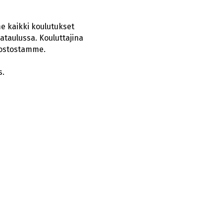
e kaikki koulutukset
ataulussa. Kouluttajina
rkostostamme.
s.