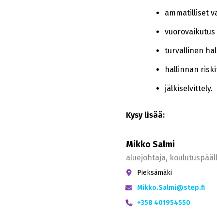
ammatilliset v
vuorovaikutus
turvallinen hal
hallinnan riski
jälkiselvittely.
Kysy lisää:
Mikko Salmi
aluejohtaja, koulutuspääl
Pieksämäki
Mikko.Salmi@step.fi
+358 401954550