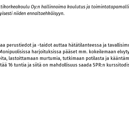
ikorkeakoulu Oy:n hallinnoima koulutus ja toimintatapamalli
ityisesti niiden ennaltaehkäisyyn
.
a perustiedot ja -taidot auttaa hätätilanteessa ja tavallisim
Monipuolisissa harjoituksissa pääset mm. kokeilemaan elvyt
eita, lastoittamaan murtumia, tutkimaan potilasta ja kääntä
tää 16 tuntia ja siitä on mahdollisuus saada SPR:n kurssitodi