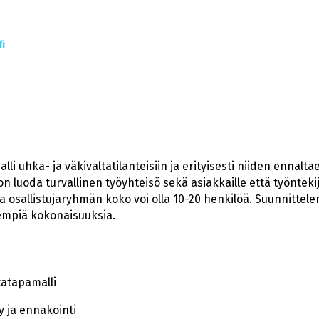
i
li uhka- ja väkivaltatilanteisiin ja erityisesti niiden ennalt
 luoda turvallinen työyhteisö sekä asiakkaille että työntekij
a osallistujaryhmän koko voi olla 10-20 henkilöä. Suunnitte
empiä kokonaisuuksia.
tatapamalli
 ja ennakointi