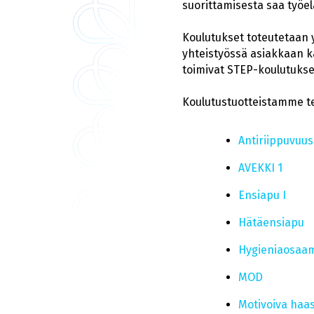
suorittamisesta saa työe
Koulutukset toteutetaan 
yhteistyössä asiakkaan ka
toimivat STEP-koulutukse
Koulutustuotteistamme te
Antiriippuvuu
AVEKKI 1
Ensiapu I
Hätäensiapu
Hygieniaosaam
MOD
Motivoiva haas