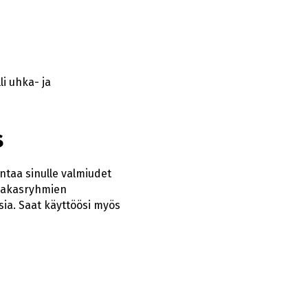
i uhka- ja
s
ntaa sinulle valmiudet
siakasryhmien
ia. Saat käyttöösi myös