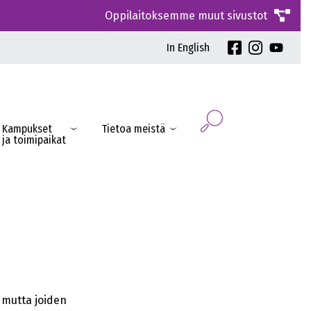
Oppilaitoksemme muut sivustot
In English
Kampukset
Tietoa meistä
ja toimipaikat
 mutta joiden