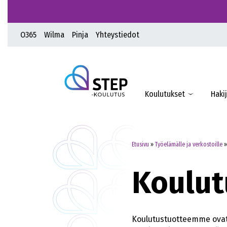
O365
Wilma
Pinja
Yhteystiedot
Koulutukset
Hakij
Etusivu
»
Työelämälle ja verkostoille
Koulut
Koulutustuotteemme ovat 