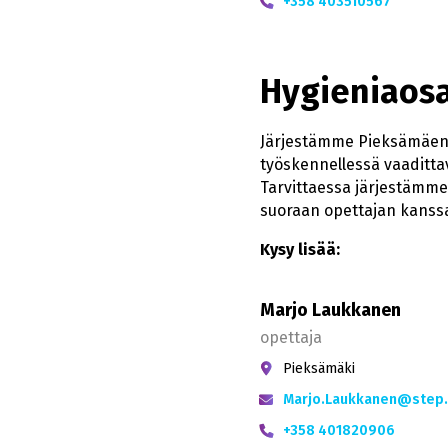
+358 403510567
Hygieniaosa
Järjestämme Pieksämäen ka
työskennellessä vaadittav
Tarvittaessa järjestämme 
suoraan opettajan kanss
Kysy lisää:
Marjo Laukkanen
opettaja
Pieksämäki
Marjo.Laukkanen@step.f
+358 401820906