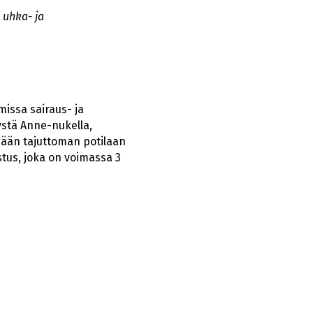
 uhka- ja
missa sairaus- ja
ystä Anne-nukella,
mään tajuttoman potilaan
stus, joka on voimassa 3