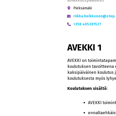
asiakkuuspäällikkö
Pieksämäki
riikka.heikkonen@step.f
+358 405281527
AVEKKI 1
AVEKKI on toimintatapamal
koulutuksen tavoitteena on
kaksipäiväinen koulutus j
koulutuksesta myös lyhy
Koulutuksen sisältö
:
AVEKKI toimin
ennaltaehkäisy