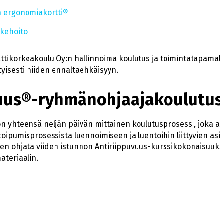
en ergonomiakortti®
äkehoito
ikorkeakoulu Oy:n hallinnoima koulutus ja toimintatapamall
rityisesti niiden ennaltaehkäisyyn.
vuus®-ryhmänohjaajakoulutu
n yhteensä neljän päivän mittainen koulutusprosessi, joka a
toipumisprosessista luennoimiseen ja luentoihin liittyvien a
n ohjata viiden istunnon Antiriippuvuus-kurssikokonaisuuks
ateriaalin.