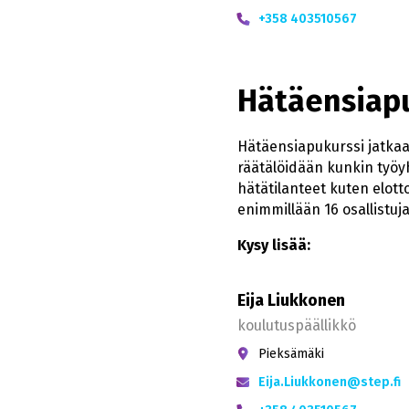
+358 403510567
Hätäensiapu
Hätäensiapukurssi jatkaa 
räätälöidään kunkin työyh
hätätilanteet kuten elott
enimmillään 16 osallistuja
Kysy lisää:
Eija Liukkonen
koulutuspäällikkö
Pieksämäki
Eija.Liukkonen@step.fi