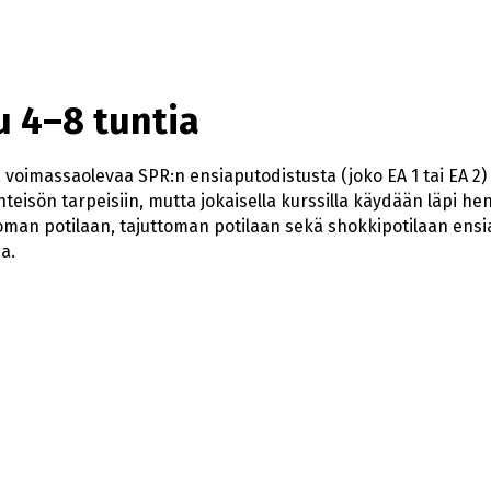
 4–8 tuntia
voimassaolevaa SPR:n ensiaputodistusta (joko EA 1 tai EA 2) 
teisön tarpeisiin, mutta jokaisella kurssilla käydään läpi h
oman potilaan, tajuttoman potilaan sekä shokkipotilaan ensiap
a.