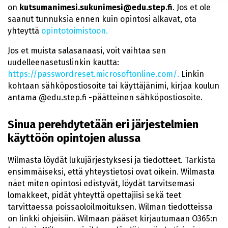
on
kutsumanimesi.sukunimesi@edu.step.fi
. Jos et ole
saanut tunnuksia ennen kuin opintosi alkavat, ota
yhteyttä
opintotoimistoon.
Jos et muista salasanaasi, voit vaihtaa sen
uudelleenasetuslinkin kautta:
https://passwordreset.microsoftonline.com/.
Linkin
kohtaan sähköpostiosoite tai käyttäjänimi, kirjaa koulun
antama @edu.step.fi -päätteinen sähköpostiosoite.
Sinua perehdytetään eri järjestelmien
käyttöön opintojen alussa
Wilmasta löydät lukujärjestyksesi ja tiedotteet. Tarkista
ensimmäiseksi, että yhteystietosi ovat oikein. Wilmasta
näet miten opintosi edistyvät, löydät tarvitsemasi
lomakkeet, pidät yhteyttä opettajiisi sekä teet
tarvittaessa poissaoloilmoituksen. Wilman tiedotteissa
on linkki ohjeisiin. Wilmaan pääset kirjautumaan O365:n