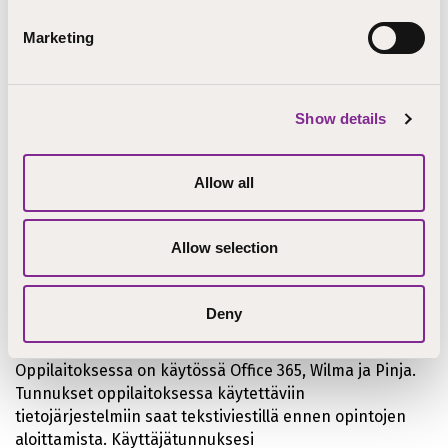
Jos tarvitset tukea opintojen suorittamiseen, ota asia
Marketing
esille vastuuopettajasi, kuraattorin, erityisopettajan tai
opinto-ohjaajan kanssa. Jotta saavutat tarvittavan
ammattitaidon ja osaamisen, kanssasi suunnitellaan
sinulle sopivat opetus- ja opiskelujärjestelyt.
Show details
Sinulla on mahdollisuus vaikuttaa
Allow all
Sinulla on mahdollisuus vaikuttaa saamaasi opetukseen
ja oppilaitoksen toimintaan vastaamalla
Allow selection
opiskelijapalautekyselyihin
sekä
opiskelijakunnan
hallituksen kautta:
opiskelijakunta@step.fi
.
Deny
Opinnoissa käytettävät ohjelmat
Oppilaitoksessa on käytössä Office 365, Wilma ja Pinja.
Tunnukset oppilaitoksessa käytettäviin
tietojärjestelmiin saat tekstiviestillä ennen opintojen
aloittamista. Käyttäjätunnuksesi