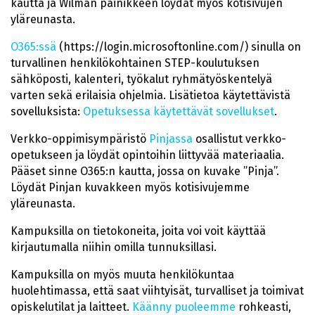
kautta ja Wilman painikkeen löydät myös kotisivujen
yläreunasta.
O365:ssä
(https://login.microsoftonline.com/) sinulla on
turvallinen henkilökohtainen STEP-koulutuksen
sähköposti, kalenteri, työkalut ryhmätyöskentelyä
varten sekä erilaisia ohjelmia. Lisätietoa käytettävistä
sovelluksista:
Opetuksessa käytettävät sovellukset
.
Verkko-oppimisympäristö
Pinjassa
osallistut verkko-
opetukseen ja löydät opintoihin liittyvää materiaalia.
Pääset sinne O365:n kautta, jossa on kuvake ”Pinja”.
Löydät Pinjan kuvakkeen myös kotisivujemme
yläreunasta.
Kampuksilla on tietokoneita, joita voi voit käyttää
kirjautumalla niihin omilla tunnuksillasi.
Kampuksilla on myös muuta henkilökuntaa
huolehtimassa, että saat viihtyisät, turvalliset ja toimivat
opiskelutilat ja laitteet.
Käänny puoleemme
rohkeasti,