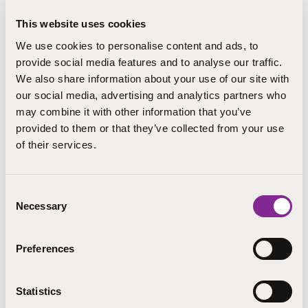
Vastuuopettajasi sekä muu henkilökunta auttaa ja tukee
This website uses cookies
sinua arjen asioissa. Apua opintoihin saat
We use cookies to personalise content and ads, to
myös
Opintoklubi
toiminnasta.
provide social media features and to analyse our traffic.
Kuraattorilta saat apua erilaisissa elämäntilanteissa,
We also share information about your use of our site with
kuten itsenäistymiseen, asumiseen, toimeentuloon,
our social media, advertising and analytics partners who
motivaatioon, mielenterveyteen, arjenhallintaan,
may combine it with other information that you’ve
opiskelukuntoon ja opiskeluvalmiuksiin liittyvissä
provided to them or that they’ve collected from your use
asioissa.
Kuraattorille
voit varata ajan puhelimitse,
of their services.
Wilman kautta, sähköpostilla tai henkilökohtaisesti
asioimalla.
Consent
Terveydenhoitajan vastaanotolle voit tulla, jos tarvitset
Necessary
Selection
kiireellistä apua tai neuvontaa sairauden, tapaturman
tai muun asian vuoksi.
Terveydenhoitajalta
saat myös
perusrokotuksia sekä sairauslomatodistuksen
Preferences
oppilaitoksellesi tai työssäoppimispaikkaasi varten.
Oppisopimusopiskelijoiden terveydenhoidosta vastaa
Statistics
oppisopimustyöpaikan työterveyshuolto.