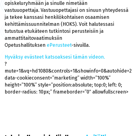
opiskeluryhmään ja sinulle nimetään
vastuuopettaja. Vastuuopettajasi on sinuun yhteydessä
ja tekee kanssasi henkilökohtaisen osaamisen
kehittämissuunnitelman (HOKS). Voit halutessasi
tutustua etukäteen tutkintosi perusteisiin ja
ammattitaitovaatimuksiin
Opetushallituksen
ePerusteet
-sivuilla.
Hyväksy evästeet katsoaksesi tämän videon.
?
mute=1&vq=hd1080&controls=1&showinfo=0&autohide=2&
data-cookieconsent=”marketing” width=”100%”
height=”100%” style=”position:absolute; top:0; left: 0;
border-radius: 10px;” frameborder=”0″ allowfullscreen>