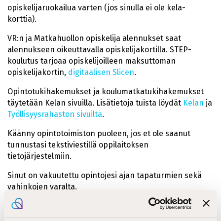
opiskelijaruokailua varten (jos sinulla ei ole kela-
korttia).
VR:n ja Matkahuollon opiskelija alennukset saat
alennukseen oikeuttavalla opiskelijakortilla. STEP-
koulutus tarjoaa opiskelijoilleen maksuttoman
opiskelijakortin,
digitaalisen Slicen
.
Opintotukihakemukset ja koulumatkatukihakemukset
täytetään Kelan sivuilla. Lisätietoja tuista löydät
Kelan
ja
Työllisyysrahaston sivuilta
.
Käänny opintotoimiston puoleen, jos et ole saanut
tunnustasi tekstiviestillä oppilaitoksen
tietojärjestelmiin.
Sinut on vakuutettu opintojesi ajan tapaturmien sekä
vahinkojen varalta.
Saat ohjausta ja tukea