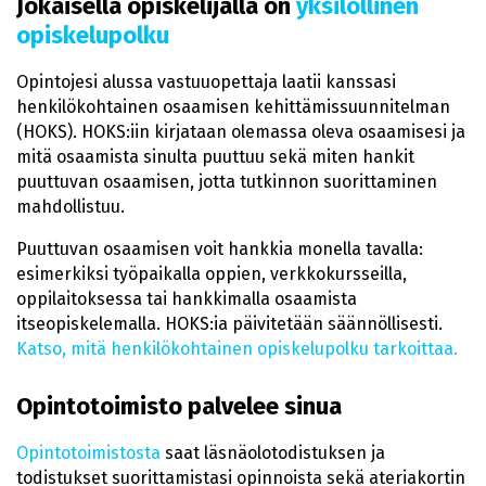
Jokaisella opiskelijalla on
yksilöllinen
opiskelupolku
Opintojesi alussa vastuuopettaja laatii kanssasi
henkilökohtainen osaamisen kehittämissuunnitelman
(HOKS). HOKS:iin kirjataan olemassa oleva osaamisesi ja
mitä osaamista sinulta puuttuu sekä miten hankit
puuttuvan osaamisen, jotta tutkinnon suorittaminen
mahdollistuu.
Puuttuvan osaamisen voit hankkia monella tavalla:
esimerkiksi työpaikalla oppien, verkkokursseilla,
oppilaitoksessa tai hankkimalla osaamista
itseopiskelemalla. HOKS:ia päivitetään säännöllisesti.
Katso, mitä henkilökohtainen opiskelupolku tarkoittaa.
Opintotoimisto palvelee sinua
Opintotoimistosta
saat läsnäolotodistuksen ja
todistukset suorittamistasi opinnoista sekä ateriakortin