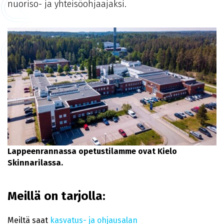
nuoriso- ja yhteisöohjaajaksi.
Lappeenrannassa opetustilamme ovat Kielo
Skinnarilassa.
Meillä on tarjolla:
Meiltä saat
kasvatus- ja ohjausalan