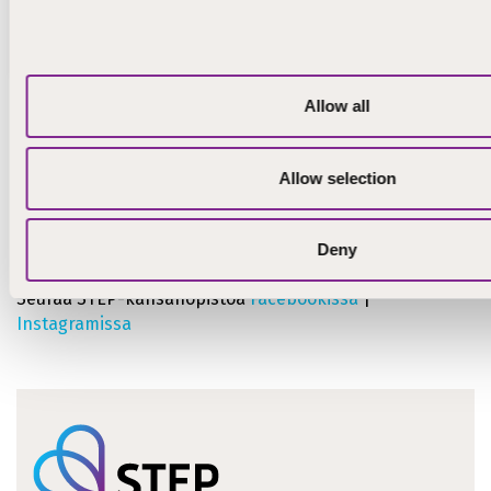
TIEDOT JA HAKEMINEN
Allow all
Seuraa meitä somessa!
Allow selection
#STEPammattiopisto #STEPkansanopisto
Seuraa STEP-ammattiopistoa
Facebookissa
|
Deny
Instagramissa
|
TikTokissa
Seuraa STEP-kansanopistoa
Facebookissa
|
Instagramissa