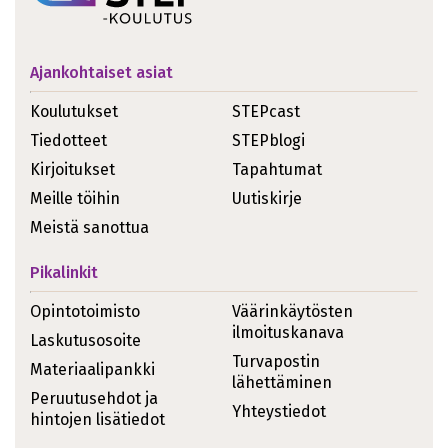
Ajankohtaiset asiat
Koulutukset
STEPcast
Tiedotteet
STEPblogi
Kirjoitukset
Tapahtumat
Meille töihin
Uutiskirje
Meistä sanottua
Pikalinkit
Opintotoimisto
Väärinkäytösten
ilmoituskanava
Laskutusosoite
Turvapostin
Materiaalipankki
lähettäminen
Peruutusehdot ja
Yhteystiedot
hintojen lisätiedot