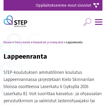
Oppilaitoksemme muut sivustot
Etusivu
»
Tietoa meistä
»
Kampukset ja toimipaikat
»
Lappeenranta
Lappeenranta
STEP-koulutuksen ammatillinen koulutus
Lappeenrannassa järjestetään Kielo Skinnarilan
tiloissa osoitteessa Laserkatu 6 (syksyllä 2026
Laserkatu 8). Voit suorittaa kasvatus- ja ohjausalan
perustutkinnon ja valmistut lastenohjaajaksi tai