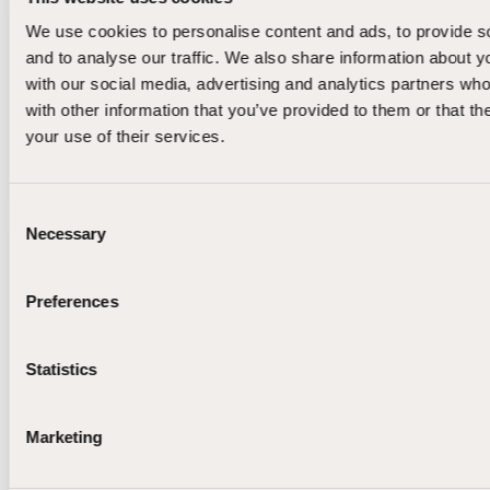
Kasvatus- ja ohjausala
We use cookies to personalise content and ads, to provide s
Perustutkinnot
and to analyse our traffic. We also share information about yo
HAKUAIKA PÄÄTTYY
with our social media, advertising and analytics partners wh
with other information that you’ve provided to them or that th
15.9.2026
your use of their services.
TIEDOT JA HAKEMINEN
Consent
Necessary
Selection
Kasvatus-ja ohjausalan perustutkinto,
nuoriso-ja yhteisöohjaaja
Preferences
1.10.2026 – 30.9.2028
Lappeenranta
Statistics
Kasvatus- ja ohjausala
Perustutkinnot
Marketing
HAKUAIKA PÄÄTTYY
15.9.2026