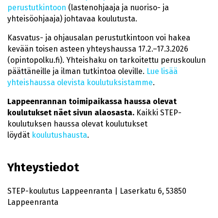
perustutkintoon
(lastenohjaaja ja nuoriso- ja
yhteisöohjaaja) johtavaa koulutusta.
Kasvatus- ja ohjausalan perustutkintoon voi hakea
kevään toisen asteen yhteyshaussa 17.2.–17.3.2026
(opintopolku.fi). Yhteishaku on tarkoitettu peruskoulun
päättäneille ja ilman tutkintoa oleville.
Lue lisää
yhteishaussa olevista koulutuksistamme
.
Lappeenrannan toimipaikassa haussa olevat
koulutukset näet sivun alaosasta.
Kaikki STEP-
koulutuksen haussa olevat koulutukset
löydät
koulutushausta
.
Yhteystiedot
STEP-koulutus Lappeenranta | Laserkatu 6, 53850
Lappeenranta