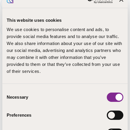
Lapua, Kokkola, Pori ja Seinäjoki
This website uses cookies
Pieksämäki ja Kuopio
We use cookies to personalise content and ads, to
provide social media features and to analyse our traffic.
Lappeenranta ja Ruokolahti
We also share information about your use of our site with
Uusikaarlepyy Nykarleby
our social media, advertising and analytics partners who
may combine it with other information that you’ve
Opintohallintopäällikkö, kaikki kampukset
provided to them or that they’ve collected from your use
of their services.
Oppisopimusasiat
Consent
Necessary
Kaikki toimipaikat
Selection
Preferences
Turvapostin lähettäminen