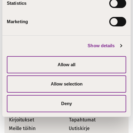
Statistics
STEP-koulutuksella on käytössä turvaposti, jolla voit
lähettää salattua sähköpostia.
Ohje Turvapostin
käyttöön
.
Marketing
Show details
Allow all
Allow selection
Ajankohtaiset asiat
Koulutukset
STEPcast
Deny
Tiedotteet
STEPblogi
Kirjoitukset
Tapahtumat
Meille töihin
Uutiskirje