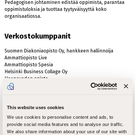
Pedagogisen johtaminen edistää oppimista, parantaa
oppimistuloksia ja tuottaa tyytyväisyyttä koko
organisaatiossa.
Verkostokumppanit
Suomen Diakoniaopisto Oy, hankkeen hallinnoija
Ammattiopisto Live
Ammattiopisto Spesia
Helsinki Business Collage Oy
Haapaveden opisto
Helsingin Maalariammattikoulu
Hevosopisto
Jyväskylän palvelualan opisto
Kankaanpään opisto
This website uses cookies
Kanneljärven opisto
We use cookies to personalise content and ads, to
Kiinteistöalan koultussäätiö
provide social media features and to analyse our traffic.
Kiipulan ammattiopisto
We also share information about your use of our site with
Oulun Palvelualan Opisto