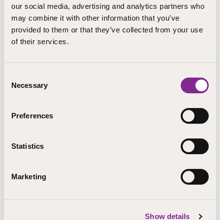
our social media, advertising and analytics partners who
Perho Liiketalousopisto Oy
may combine it with other information that you’ve
Practicum Svenska Framtidsskolan i
provided to them or that they’ve collected from your use
Helsingforsregionen Ab
of their services.
PSK-Aikuisopisto
Raahen Porvari- ja Kauppakoulu
Rakennusteollisuuden koulutuskeskus RATEKO
Consent
Suomen ympäristöopisto SYKLI oy
Necessary
Selection
TTS Työtehoseura
Preferences
Rahoittaja
Opetushallitus OPH
Statistics
Lisätietoja
Marketing
Kotonen Sebastian, laatupäällikkö
sebastian.kotonen@step.fi
Show details