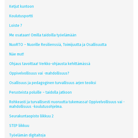
Ketjut kuntoon
Koulutusportti
Loiste 7
Me osataan! Omilla taidoilla työelämään
NuoRTO – Nuorille Resilienssiä, Toimijuutta ja Osallisuutta
Näe mut!
Ohjaus tavoittaa! Verkko-ohjausta kehittämässä
Oppivelvollisuus vai -mahdollisuus?
Osallisuus ja pedagoginen turvallisuus arjen teoiksi
Perusteista poluille – taidolla jatkoon
Rohkeasti ja turvallisesti nuoruutta tukemassa! Oppivelvollisuus vai -
mahdollisuus -koulutusohjelma.
Seurakuntaopisto liikkuu 2
STEP liikkuu
Työelämän digitaitoja