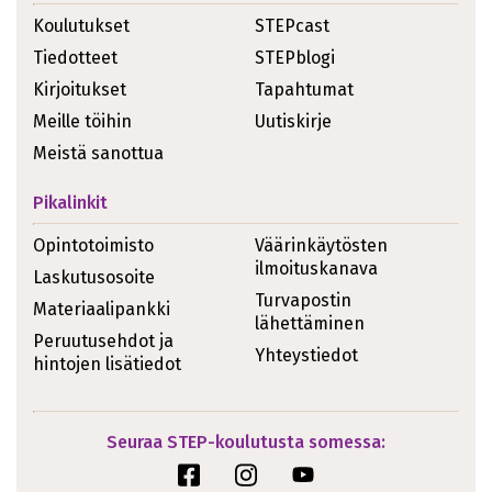
Koulutukset
STEPcast
Tiedotteet
STEPblogi
Kirjoitukset
Tapahtumat
Meille töihin
Uutiskirje
Meistä sanottua
Pikalinkit
Opintotoimisto
Väärinkäytösten
ilmoituskanava
Laskutusosoite
Turvapostin
Materiaalipankki
lähettäminen
Peruutusehdot ja
Yhteystiedot
hintojen lisätiedot
Seuraa STEP-koulutusta somessa: