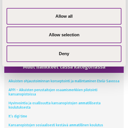
p. 040 483 8487
Allow all
Olisiko tästä iloa jollekin verkostossasi? Jaa sivu
sosiaalisessa mediassa!
Allow selection
Deny
Muut hankkeet tässä kategoriassa
Aikuisten ohjaustoiminnan konseptointi ja mallintaminen Etelä-Savossa
APPI – Aikuisten perustaitojen osaamismerkkien pilotointi
kansanopistoissa
Hyvinvointia ja osallisuutta kansanopistojen ammatillisesta
koulutuksesta
It’s digi time
Kansanopistojen sosiaalisesti kestävä ammatillinen koulutus