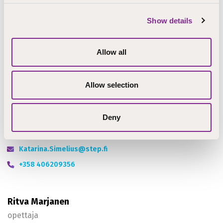
Hankkeen rahoittaja
Show details
ESR+
Allow all
Lisätietoja
Allow selection
Katarina Simelius
Deny
opettaja
Järvenpää
Katarina.Simelius@step.fi
+358 406209356
Ritva Marjanen
opettaja