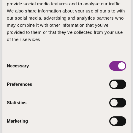
Hankkeen aikana tietoisuus Kansallisista
provide social media features and to analyse our traffic.
perustaitojen osaamismerkeistä on lisääntynyt ja
We also share information about your use of our site with
on löytynyt väyliä, joita pitkin löydetään
our social media, advertising and analytics partners who
suorittamaan niitä
may combine it with other information that you’ve
provided to them or that they’ve collected from your use
Osaamismerkkien suorittamiseen on syntynyt
of their services.
kolme vaihtoehtoista suorittamisen tapaa.
Verkostokumppanit
Consent
Necessary
Selection
Peräpohjolan opisto (päätoteuttaja)
Preferences
Alkio-Opisto
Kainuun opisto
Statistics
Pohjois-Savon opisto
Rovala opisto
Marketing