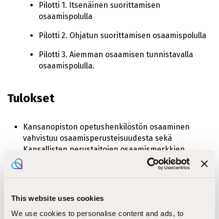
Pilotti 1. Itsenäinen suorittamisen
osaamispolulla
Pilotti 2. Ohjatun suorittamisen osaamispolulla
Pilotti 3. Aiemman osaamisen tunnistavalla
osaamispolulla.
Tulokset
Kansanopiston opetushenkilöstön osaaminen
vahvistuu osaamisperusteisuudesta sekä
Kansallisten perustaitojen osaamismerkkien
suorittamisesta.
Kansanopistoihin on kehittynyt valtakunnallinen
yhteinen toimintamalli osaamismerkkien
This website uses cookies
suorittamiseen.
We use cookies to personalise content and ads, to