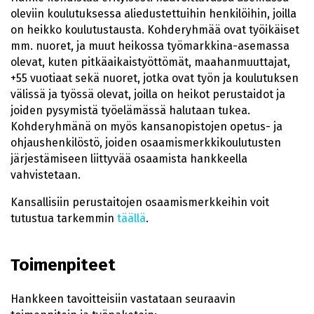
oleviin koulutuksessa aliedustettuihin henkilöihin, joilla
on heikko koulutustausta. Kohderyhmää ovat työikäiset
mm. nuoret, ja muut heikossa työmarkkina-asemassa
olevat, kuten pitkäaikaistyöttömät, maahanmuuttajat,
+55 vuotiaat sekä nuoret, jotka ovat työn ja koulutuksen
välissä ja työssä olevat, joilla on heikot perustaidot ja
joiden pysymistä työelämässä halutaan tukea.
Kohderyhmänä on myös kansanopistojen opetus- ja
ohjaushenkilöstö, joiden osaamismerkkikoulutusten
järjestämiseen liittyvää osaamista hankkeella
vahvistetaan.
Kansallisiin perustaitojen osaamismerkkeihin voit
tutustua tarkemmin
täällä
.
Toimenpiteet
Hankkeen tavoitteisiin vastataan seuraavin