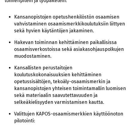
toimenpitein ja työpaketein:
Kansanopistojen opetushenkilöstön osaamisen
vahvistaminen osaamismerkkikoulutuksiin liittyen
sekä hyvien käytäntöjen jakaminen.
Hakevan toiminnan kehittäminen paikallisissa
osaamisverkostoissa sekä asiakasohjauspolkujen
muodostaminen.
Kansallisten perustaitojen
koulutuskokonaisuuksien kehittäminen
opetussisältöjen, tekoäly-osaamismerkin ja
kansanopistojen yhteisen toimintamallin luomisen
sekä materiaalin saavutettavuuden ja
selkeäkielisyyden varmistamisen kautta.
Valittujen KAPOS-osaamismerkkien käyttöönoton
pilotointi: