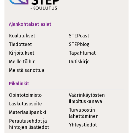
Ajankohtaiset asiat
Koulutukset
STEPcast
Tiedotteet
STEPblogi
Kirjoitukset
Tapahtumat
Meille töihin
Uutiskirje
Meistä sanottua
Pikalinkit
Opintotoimisto
Väärinkäytösten
ilmoituskanava
Laskutusosoite
Turvapostin
Materiaalipankki
lähettäminen
Peruutusehdot ja
Yhteystiedot
hintojen lisätiedot