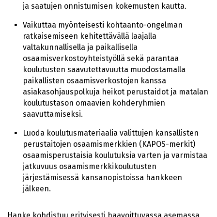
ja saatujen onnistumisen kokemusten kautta.
Vaikuttaa myönteisesti kohtaanto-ongelman
ratkaisemiseen kehitettävällä laajalla
valtakunnallisella ja paikallisella
osaamisverkostoyhteistyöllä sekä parantaa
koulutusten saavutettavuutta muodostamalla
paikallisten osaamisverkostojen kanssa
asiakasohjauspolkuja heikot perustaidot ja matalan
koulutustason omaavien kohderyhmien
saavuttamiseksi.
Luoda koulutusmateriaalia valittujen kansallisten
perustaitojen osaamismerkkien (KAPOS-merkit)
osaamisperustaisia koulutuksia varten ja varmistaa
jatkuvuus osaamismerkkikoulutusten
järjestämisessä kansanopistoissa hankkeen
jälkeen.
Hanke kohdistuu erityisesti haavoittuvassa asemassa