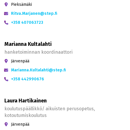
Pieksämäki
Ritva.Marjanen@step.fi
+358 407063723
Marianna Kultalahti
hanketoiminnan koordinaattori
Järvenpää
Marianna.Kultalahti@step.fi
+358 442990676
Laura Hartikainen
koulutuspäällikkö/ aikuisten perusopetus,
kotoutumiskoulutus
Järvenpää