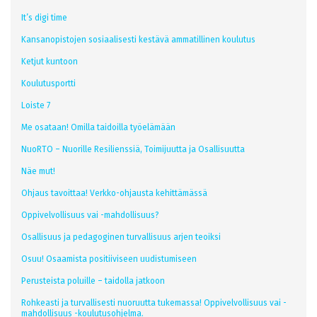
It’s digi time
Kansanopistojen sosiaalisesti kestävä ammatillinen koulutus
Ketjut kuntoon
Koulutusportti
Loiste 7
Me osataan! Omilla taidoilla työelämään
NuoRTO – Nuorille Resilienssiä, Toimijuutta ja Osallisuutta
Näe mut!
Ohjaus tavoittaa! Verkko-ohjausta kehittämässä
Oppivelvollisuus vai -mahdollisuus?
Osallisuus ja pedagoginen turvallisuus arjen teoiksi
Osuu! Osaamista positiiviseen uudistumiseen
Perusteista poluille – taidolla jatkoon
Rohkeasti ja turvallisesti nuoruutta tukemassa! Oppivelvollisuus vai -
mahdollisuus -koulutusohjelma.