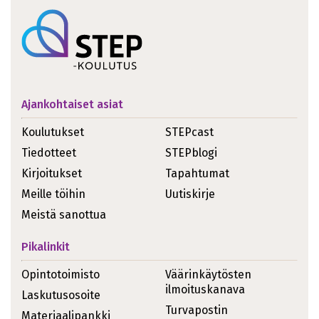
Ajankohtaiset asiat
Koulutukset
STEPcast
Tiedotteet
STEPblogi
Kirjoitukset
Tapahtumat
Meille töihin
Uutiskirje
Meistä sanottua
Pikalinkit
Opintotoimisto
Väärinkäytösten
ilmoituskanava
Laskutusosoite
Turvapostin
Materiaalipankki