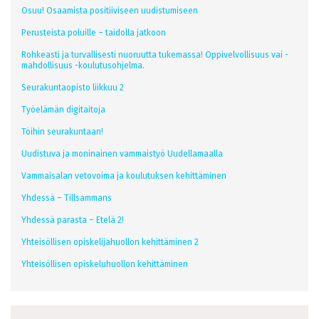
Osuu! Osaamista positiiviseen uudistumiseen
Perusteista poluille – taidolla jatkoon
Rohkeasti ja turvallisesti nuoruutta tukemassa! Oppivelvollisuus vai -
mahdollisuus -koulutusohjelma.
Seurakuntaopisto liikkuu 2
Työelämän digitaitoja
Töihin seurakuntaan!
Uudistuva ja moninainen vammaistyö Uudellamaalla
Vammaisalan vetovoima ja koulutuksen kehittäminen
Yhdessä – Tillsammans
Yhdessä parasta – Etelä 2!
Yhteisöllisen opiskelijahuollon kehittäminen 2
Yhteisöllisen opiskeluhuollon kehittäminen