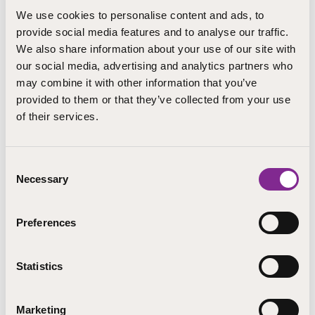
Rahoittaja
We use cookies to personalise content and ads, to
provide social media features and to analyse our traffic.
Etelä-Suomen aluehallintovirasto
We also share information about your use of our site with
our social media, advertising and analytics partners who
may combine it with other information that you’ve
Lisätietoja
provided to them or that they’ve collected from your use
of their services.
Helena Markkanen, hankepäällikkö
Olisiko tästä iloa jollekin verkostossasi? Jaa sivu
Consent
sosiaalisessa mediassa!
Necessary
Selection
Preferences
Statistics
Muut hankkeet tässä kategoriassa
Marketing
Aikuisten ohjaustoiminnan konseptointi ja mallintaminen Etelä-Savossa