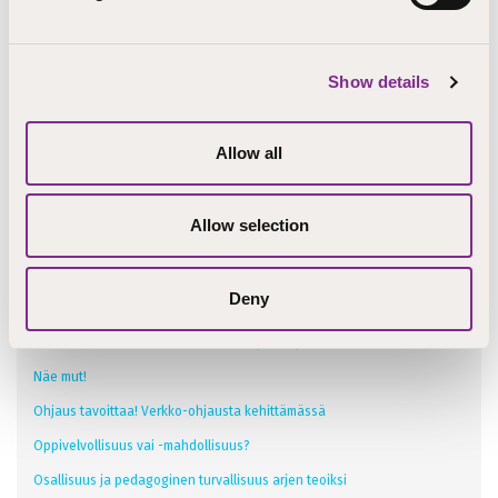
APPI – Aikuisten perustaitojen osaamismerkkien pilotointi
kansanopistoissa
Show details
Hyvinvointia ja osallisuutta kansanopistojen ammatillisesta
koulutuksesta
It’s digi time
Allow all
Kansanopistojen sosiaalisesti kestävä ammatillinen koulutus
Ketjut kuntoon
Allow selection
Koulutusportti
Loiste 7
Deny
Me osataan! Omilla taidoilla työelämään
NuoRTO – Nuorille Resilienssiä, Toimijuutta ja Osallisuutta
Näe mut!
Ohjaus tavoittaa! Verkko-ohjausta kehittämässä
Oppivelvollisuus vai -mahdollisuus?
Osallisuus ja pedagoginen turvallisuus arjen teoiksi