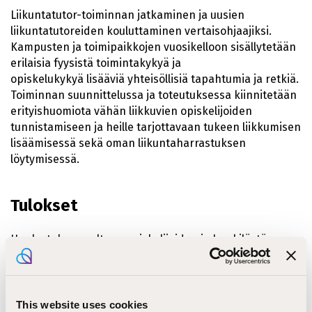
Liikuntatutor-toiminnan jatkaminen ja uusien
liikuntatutoreiden kouluttaminen vertaisohjaajiksi.
Kampusten ja toimipaikkojen vuosikelloon sisällytetään
erilaisia fyysistä toimintakykyä ja
opiskelukykyä lisääviä yhteisöllisiä tapahtumia ja retkiä.
Toiminnan suunnittelussa ja toteutuksessa kiinnitetään
erityishuomiota vähän liikkuvien opiskelijoiden
tunnistamiseen ja heille tarjottavaan tukeen liikkumisen
lisäämisessä sekä oman liikuntaharrastuksen
löytymisessä.
Tulokset
Hanke tukee osaltaan opiskelijoiden ja henkilöstön
hyvinvointia mahdollistamalla arkiliikuntaa osana koulu-
ja työpäivää.
This website uses cookies