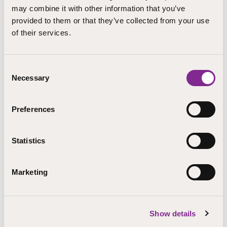
may combine it with other information that you’ve
provided to them or that they’ve collected from your use
Rahoittaja
of their services.
Erasmus+
Suomessa Erasmus+ -ohjelman hallinnoinnista ja
Consent
Necessary
toimeenpanosta vastaa Erasmus+ -ohjelman
Selection
kansallinen toimisto Opetushallituksessa
Preferences
Verkostokumppanit
Statistics
Ceip Valdelecrin, Spain
EELK Tallinna Toompea Kaarli Kogudus, Estonia
Marketing
Center for Mental and Pedagogical Support, Greece
Universitatea Aureal Vlaicu Din Arad, Romania
Club Mary Poppins S.R.L., Italy
Centre de Terapia Interfamiliar S.L., Spain
Show details