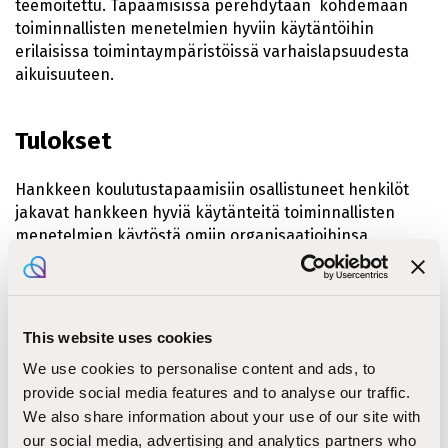
teemoitettu. Tapaamisissa perehdytään kohdemaan
toiminnallisten menetelmien hyviin käytäntöihin
erilaisissa toimintaympäristöissä varhaislapsuudesta
aikuisuuteen.
Tulokset
Hankkeen koulutustapaamisiin osallistuneet henkilöt
jakavat hankkeen hyviä käytänteitä toiminnallisten
menetelmien käytöstä omiin organisaatioihinsa.
Hankkeen tuloksena verkoston osaaminen
toiminnallisten menetelmien käytössä opetuksessa ja
terapiassa kasvaa.
This website uses cookies
Training activity Virossa, toukokuussa 2022, tutustu Raili
Keränen-Pantsun
matkaraporttiin
We use cookies to personalise content and ads, to
provide social media features and to analyse our traffic.
Training acitivity Kreikassa kesäkuussa 2022, tutustu Mia
We also share information about your use of our site with
Mailanderin ja Eva Urosen
matkaraporttiin
our social media, advertising and analytics partners who