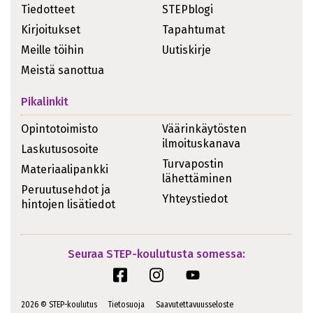
Tiedotteet
STEPblogi
Kirjoitukset
Tapahtumat
Meille töihin
Uutiskirje
Meistä sanottua
Pikalinkit
Opintotoimisto
Väärinkäytösten
ilmoituskanava
Laskutusosoite
Turvapostin
Materiaalipankki
lähettäminen
Peruutusehdot ja
Yhteystiedot
hintojen lisätiedot
Seuraa STEP-koulutusta somessa:
2026 © STEP-koulutus
Tietosuoja
Saavutettavuusseloste