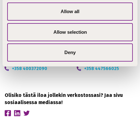
Lisätietoja
Allow all
Merja Reunanen
Anu Thil
Allow selection
Opettaja
opettaja
Pieksämäki
Lapua
Deny
Merja.Reunanen@step.fi
Anu.Thil@step.fi
+358 400372090
+358 447566025
Olisiko tästä iloa jollekin verkostossasi? Jaa sivu
sosiaalisessa mediassa!