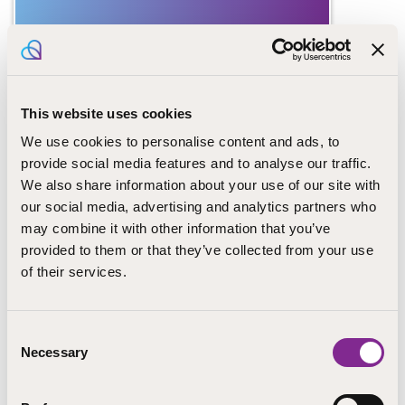
Jos tällä hetkellä ei ole sinulle sopivia avoinna olevia
paikkoja, voit täyttää avoimen hakemuksen
täältä
ja
liittyä Talent Communityymme.
This website uses cookies
We use cookies to personalise content and ads, to
Olisiko tästä iloa jollekin verkostossasi? Jaa sivu
provide social media features and to analyse our traffic.
sosiaalisessa mediassa!
We also share information about your use of our site with
our social media, advertising and analytics partners who
may combine it with other information that you’ve
provided to them or that they’ve collected from your use
of their services.
Ilmoituksen perustiedot
Consent
Necessary
Selection