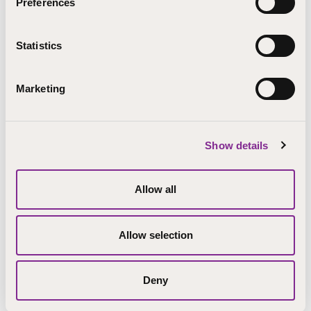
Preferences
Muita kirjoituksia
08.06.2026
Tuki näkyy arjessa – STEP-koulutuksessa vastataan
Statistics
opiskelijoiden tarpeisiin
18.05.2026
Moonin tarina: “Joka päivä opin jotain uutta”
13.04.2026
Onnistunut opiskelijan kohtaaminen edistää opintojen
Marketing
etenemistä
15.12.2025
Sosiaalinen kestävä kehitys – opiskelijan ääni kuuluu
17.10.2025
Yrittäjyysvalmennuksen pilotointi ja mallinnus
loppusuoralla STEP-koulutuksessa
Show details
Allow all
Allow selection
Deny
Ajankohtaiset asiat