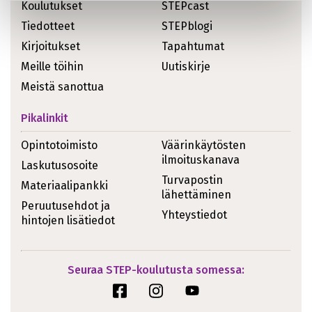
Koulutukset
STEPcast
Tiedotteet
STEPblogi
Kirjoitukset
Tapahtumat
Meille töihin
Uutiskirje
Meistä sanottua
Pikalinkit
Opintotoimisto
Väärinkäytösten
ilmoituskanava
Laskutusosoite
Turvapostin
Materiaalipankki
lähettäminen
Peruutusehdot ja
Yhteystiedot
hintojen lisätiedot
Seuraa STEP-koulutusta somessa: