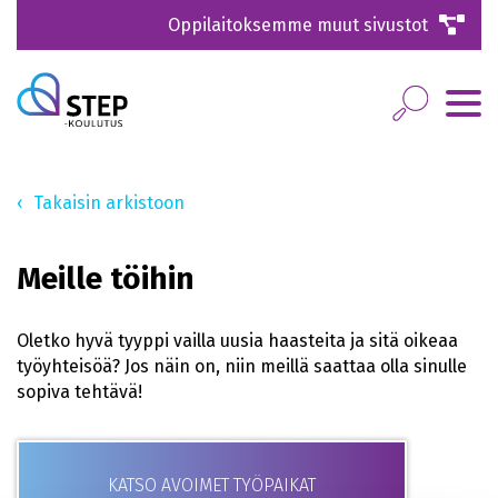
Oppilaitoksemme muut sivustot
Takaisin arkistoon
Meille töihin
Oletko hyvä tyyppi vailla uusia haasteita ja sitä oikeaa
työyhteisöä? Jos näin on, niin meillä saattaa olla sinulle
sopiva tehtävä!
KATSO AVOIMET TYÖPAIKAT