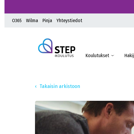
O365
Wilma
Pinja
Yhteystiedot
Koulutukset
Hakij
Takaisin arkistoon