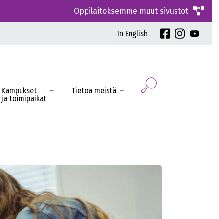
Oppilaitoksemme muut sivustot
In English
Kampukset
Tietoa meistä
ja toimipaikat