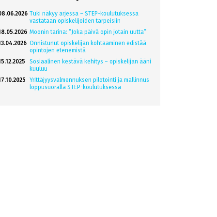
08.06.2026
Tuki näkyy arjessa – STEP-koulutuksessa
vastataan opiskelijoiden tarpeisiin
18.05.2026
Moonin tarina: “Joka päivä opin jotain uutta”
13.04.2026
Onnistunut opiskelijan kohtaaminen edistää
opintojen etenemistä
15.12.2025
Sosiaalinen kestävä kehitys – opiskelijan ääni
kuuluu
17.10.2025
Yrittäjyysvalmennuksen pilotointi ja mallinnus
loppusuoralla STEP-koulutuksessa