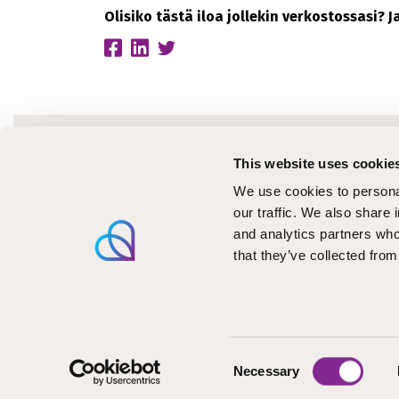
Olisiko tästä iloa jollekin verkostossasi? 
Ajanko
This website uses cookie
Koulu
We use cookies to personal
Tiedo
our traffic. We also share 
and analytics partners who
Kirjoi
that they’ve collected from
Meille
Meist
Seuraa STEP-k
Consent
Necessary
Selection
2026 © STEP-koulutus
Tietosuoja
Saavutettavuusseloste