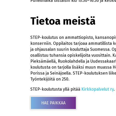
Puhelinaika tiistaisin klo 15:30–16:30 ja keskiv
Tietoa meistä
STEP-koulutus on ammattiopisto, kansanopist
konserniin. Oppilaitos tarjoaa ammatillista ko
ja ohjausalan suurin kouluttaja Suomessa. O
osallistuu tuhansia opiskelijoita vuosittain.
Pieksämäellä, Ruokolahdella ja Uudessakaar
koulutusta on tarjolla lisäksi muun muassa 
Porissa ja Seinäjoella. STEP-koulutuksen lii
Työntekijöitä on 250.
STEP-koulutusta yllä pitää
Kirkkopalvelut ry
.
HAE PAIKKAA