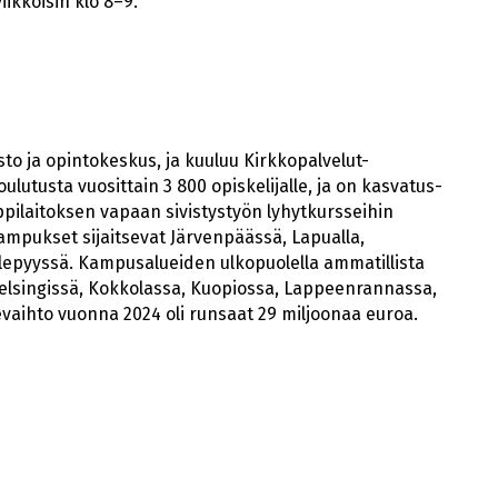
iikkoisin klo 8–9.
o ja opintokeskus, ja kuuluu Kirkkopalvelut-
ulutusta vuosittain 3 800 opiskelijalle, ja on kasvatus-
ppilaitoksen vapaan sivistystyön lyhytkursseihin
 Kampukset sijaitsevat Järvenpäässä, Lapualla,
lepyyssä. Kampusalueiden ulkopuolella ammatillista
Helsingissä, Kokkolassa, Kuopiossa, Lappeenrannassa,
kevaihto vuonna 2024 oli runsaat 29 miljoonaa euroa.