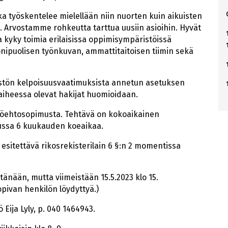
a työskentelee mielellään niin nuorten kuin aikuisten
a. Arvostamme rohkeutta tarttua uusiin asioihin. Hyvät
ja kyky toimia erilaisissa oppimisympäristöissä
nipuolisen työnkuvan, ammattitaitoisen tiimin sekä
stön kelpoisuusvaatimuksista annetun asetuksen
aiheessa olevat hakijat huomioidaan.
yöehtosopimusta. Tehtävä on kokoaikainen
ssa 6 kuukauden koeaikaa.
esitettävä rikosrekisterilain 6 §:n 2 momentissa
tänään, mutta viimeistään 15.5.2023 klo 15.
pivan henkilön löydyttyä.)
 Eija Lyly, p. 040 1464943.