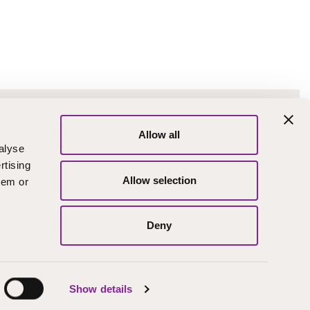
kalinkit
Allow all
intotoimisto
Väärinkäytösten
alyse
ilmoituskanava
skutusosoite
rtising
Turvapostin
Allow selection
hem or
teriaalipankki
lähettäminen
ruutusehdot ja
Yhteystiedot
ntojen lisätiedot
Deny
YOUTUBE
Show details