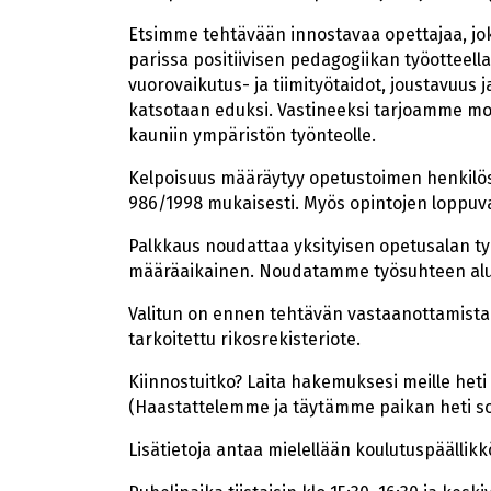
Etsimme tehtävään innostavaa opettajaa, jok
parissa positiivisen pedagogiikan työotteell
vuorovaikutus- ja tiimityötaidot, joustavuus 
katsotaan eduksi. Vastineeksi tarjoamme mo
kauniin ympäristön työnteolle.
Kelpoisuus määräytyy opetustoimen henkilö
986/1998 mukaisesti. Myös opintojen loppuv
Palkkaus noudattaa yksityisen opetusalan t
määräaikainen. Noudatamme työsuhteen alu
Valitun on ennen tehtävän vastaanottamista 
tarkoitettu rikosrekisteriote.
Kiinnostuitko? Laita hakemuksesi meille heti 
(Haastattelemme ja täytämme paikan heti so
Lisätietoja antaa mielellään koulutuspäällikkö