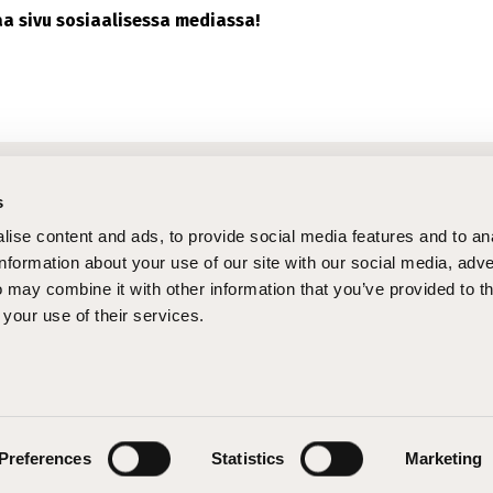
Jaa sivu sosiaalisessa mediassa!
htaiset asiat
Pi
s
tukset
STEPcast
Op
ise content and ads, to provide social media features and to an
tteet
STEPblogi
La
information about your use of our site with our social media, adve
 may combine it with other information that you’ve provided to t
tukset
Tapahtumat
Ma
 your use of their services.
 töihin
Uutiskirje
Pe
hi
ä sanottua
oulutusta somessa:
FACEBOOK
INSTAGRAM
Preferences
Statistics
Marketing