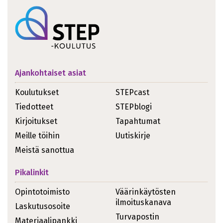
Ajankohtaiset asiat
Koulutukset
STEPcast
Tiedotteet
STEPblogi
Kirjoitukset
Tapahtumat
Meille töihin
Uutiskirje
Meistä sanottua
Pikalinkit
Opintotoimisto
Väärinkäytösten
ilmoituskanava
Laskutusosoite
Turvapostin
Materiaalipankki