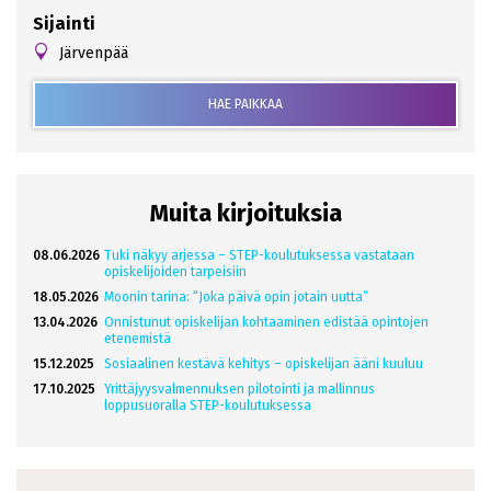
Sijainti
Järvenpää
HAE PAIKKAA
Muita kirjoituksia
08.06.2026
Tuki näkyy arjessa – STEP-koulutuksessa vastataan
opiskelijoiden tarpeisiin
18.05.2026
Moonin tarina: “Joka päivä opin jotain uutta”
13.04.2026
Onnistunut opiskelijan kohtaaminen edistää opintojen
etenemistä
15.12.2025
Sosiaalinen kestävä kehitys – opiskelijan ääni kuuluu
17.10.2025
Yrittäjyysvalmennuksen pilotointi ja mallinnus
loppusuoralla STEP-koulutuksessa