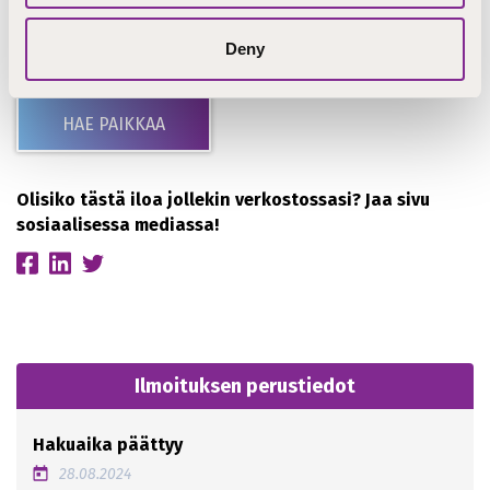
Työntekijöitä on 250.
Deny
STEP-koulutusta yllä pitää
Kirkkopalvelut ry
.
HAE PAIKKAA
Olisiko tästä iloa jollekin verkostossasi? Jaa sivu
sosiaalisessa mediassa!
Ilmoituksen perustiedot
Hakuaika päättyy
28.08.2024