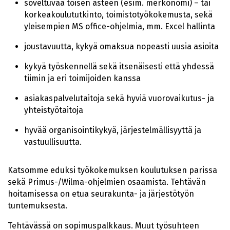
soveltuvaa toisen asteen (esim. merkonomi) – tai
korkeakoulututkinto, toimistotyökokemusta, sekä
yleisempien MS office-ohjelmia, mm. Excel hallinta
joustavuutta, kykyä omaksua nopeasti uusia asioita
kykyä työskennellä sekä itsenäisesti että yhdessä
tiimin ja eri toimijoiden kanssa
asiakaspalvelutaitoja sekä hyviä vuorovaikutus- ja
yhteistyötaitoja
hyvää organisointikykyä, järjestelmällisyyttä ja
vastuullisuutta.
Katsomme eduksi työkokemuksen koulutuksen parissa
sekä Primus-/Wilma-ohjelmien osaamista. Tehtävän
hoitamisessa on etua seurakunta- ja järjestötyön
tuntemuksesta.
Tehtävässä on sopimuspalkkaus. Muut työsuhteen