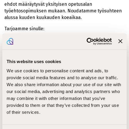
ehdot määräytyvät yksityisen opetusalan
työehtosopimuksen mukaan. Noudatamme työsuhteen
alussa kuuden kuukauden koeaikaa.
Tarjoamme sinulle:
monipuolisen ja mielenkiintoisen työtehtävän
toimintaasi tukevan ja arvostavan työyhteisön
This website uses cookies
mahdollisuudet kehittyä työssäsi
We use cookies to personalise content and ads, to
provide social media features and to analyse our traffic.
joustavan työajan ja mahdollisuuden etätyöhön
We also share information about your use of our site with
our social media, advertising and analytics partners who
Kiinnostuitko? Hae tehtävään sähköisellä lomakkeella
may combine it with other information that you’ve
heti tänään, mutta viimeistään
28.8.2024 klo. 16
.
provided to them or that they’ve collected from your use
Käymme hakemuksia läpi jo hakuaikana. Tehtävä
of their services.
täytetään heti sopivan henkilön löydyttyä.
Lisätietoja tehtävästä antaa mielellään opintojohtaja