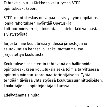
Tehtävä sijoittuu Kirkkopalvelut ry:ssä STEP-
opintokeskukseen.
STEP-opintokeskus on vapaan sivistystyön oppilaitos,
jonka rahoituksen myöntää Opetus- ja
kulttuuriministeriö ja toimintaa säätelee laki vapaasta
sivistystyöstä.
Järjestämme koulutuksia yhdessä järjestöjen ja
seurakuntien kanssa ja lisäksi tuotamme itse
järjestettyä koulutusta.
Koulutuksen assistentin tehtävänä on hallinnoida
opintokeskuksen koulutuksia sekä toimia tarvittaessa
opintotoiminnan koordinaattorin sijaisena. Työtä
tehdään tiiviissä yhteistyössä koulutussuunnittelijoiden,
kouluttajien ja opintojohtajan kanssa.
Edellytämme sinulta: