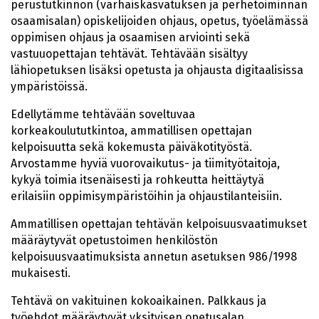
perustutkinnon (varhaiskasvatuksen ja perhetoiminnan
osaamisalan) opiskelijoiden ohjaus, opetus, työelämässä
oppimisen ohjaus ja osaamisen arviointi sekä
vastuuopettajan tehtävät. Tehtävään sisältyy
lähiopetuksen lisäksi opetusta ja ohjausta digitaalisissa
ympäristöissä.
Edellytämme tehtävään soveltuvaa
korkeakoulututkintoa, ammatillisen opettajan
kelpoisuutta sekä kokemusta päiväkotityöstä.
Arvostamme hyviä vuorovaikutus- ja tiimityötaitoja,
kykyä toimia itsenäisesti ja rohkeutta heittäytyä
erilaisiin oppimisympäristöihin ja ohjaustilanteisiin.
Ammatillisen opettajan tehtävän kelpoisuusvaatimukset
määräytyvät opetustoimen henkilöstön
kelpoisuusvaatimuksista annetun asetuksen 986/1998
mukaisesti.
Tehtävä on vakituinen kokoaikainen. Palkkaus ja
työehdot määräytyvät yksityisen opetusalan