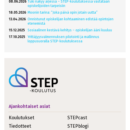
08.06.2026
Tuki näkyy arjessa – STEP-koulutuksessa vastataan
opiskelijoiden tarpeisiin
18.05.2026
Moonin tarina: “Joka päivä opin jotain uutta”
13.04.2026
Onnistunut opiskelijan kohtaaminen edistää opintojen
etenemistä
15.12.2025
Sosiaalinen kestävä kehitys – opiskelijan ääni kuuluu
17.10.2025
Yrittäjyysvalmennuksen pilotointi ja mallinnus
loppusuoralla STEP-koulutuksessa
Ajankohtaiset asiat
Koulutukset
STEPcast
Tiedotteet
STEPblogi