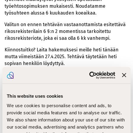
työehtosopimuksen mukaisesti. Noudatamme
työsuhteen alussa 6 kuukauden koeaikaa.
Valitun on ennen tehtävän vastaanottamista esitettävä
rikosrekisterilain 6 §:n 2 momentissa tarkoitettu
rikosrekisteriote, joka ei saa olla 6 kk vanhempi.
Kiinnostuitko? Laita hakemuksesi meille heti tänään
mutta viimeistään 27.4.2025. Tehtävä täytetään heti
sopivan henkilön löydyttyä.
Lisätietoja antaa mielellään koulutuspäällikkö Kaisa
Korhonen, puh. 040 189 6243,
kaisa.korhonen@step.fi
This website uses cookies
Tietoa meistä
We use cookies to personalise content and ads, to
provide social media features and to analyse our traffic.
STEP-koulutus on ammattiopisto, kansanopisto ja
We also share information about your use of our site with
opintokeskus, ja kuuluu Kirkkopalvelut-konserniin.
our social media, advertising and analytics partners who
Oppilaitos tarjoaa ammatillista koulutusta vuosittain 3