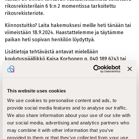
rikosrekisterilain 6 §:n 2 momentissa tarkoitettu
rikosrekisteriote.
Kiinnostuitko? Laita hakemuksesi meille heti tänään tai
viimeistään 18.9.2024. Haastattelemme ja täytämme
paikan heti sopivan henkilön löydyttyä.
Lisätietoja tehtävästä antavat mielellään
koulutuspäällikkö Kaisa Korhonen p. 040 189 6243 tai
Eija Liukkonen p. 040 351 0567
Tietoa meistä
This website uses cookies
We use cookies to personalise content and ads, to
STEP-koulutus on ammattiopisto, kansanopisto ja
provide social media features and to analyse our traffic.
opintokeskus, ja kuuluu Kirkkopalvelut-konserniin.
We also share information about your use of our site with
Oppilaitos tarjoaa ammatillista koulutusta vuosittain 3
our social media, advertising and analytics partners who
800 opiskelijalle, ja on kasvatus- ja ohjausalan suurin
kouluttaja Suomessa. Oppilaitoksen vapaan sivistystyön
may combine it with other information that you’ve
lyhytkursseihin osallistuu tuhansia opiskelijoita
provided to them or that they’ve collected from your use