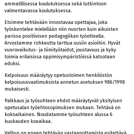
ammatillisessa koulutuksessa sekä tutkintoon
valmentavassa koulutuksessa.
Etsimme tehtävään innostavaa opettajaa, joka
työskentelee mielellään niin nuorten kuin aikuisten
parissa positiivisen pedagogiikan työotteella.
Arvostamme rohkeutta tarttua uusiin asioihin. Hyvät
vuorovaikutus- ja tiimityötaidot, joustavuus ja kyky
toimia erilaisissa oppimisympäristöissä katsotaan
eduksi.
Kelpoisuus määräytyy opetustoimen henkilöstön
kelpoisuusvaatimuksista annetun asetuksen 986/1998
mukaisesti.
Palkkaus ja työsuhteen ehdot määräytyvät yksityisen
opetusalan työehtosopimuksen mukaan. Tehtävä on
kokoaikainen. Noudatamme työsuhteen alussa 6
kuukauden koeaikaa.
Valitun on ennen tehtävän vastaanottamista esitettävä