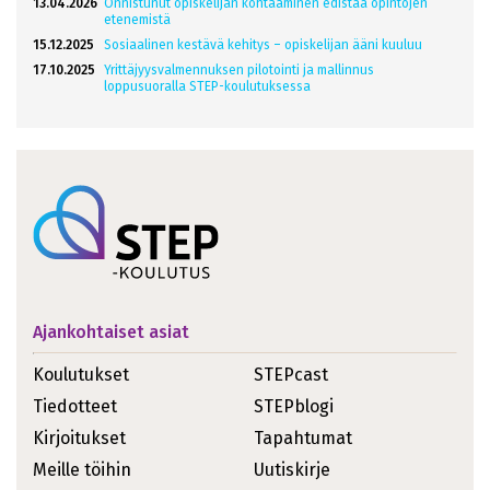
13.04.2026
Onnistunut opiskelijan kohtaaminen edistää opintojen
etenemistä
15.12.2025
Sosiaalinen kestävä kehitys – opiskelijan ääni kuuluu
17.10.2025
Yrittäjyysvalmennuksen pilotointi ja mallinnus
loppusuoralla STEP-koulutuksessa
Ajankohtaiset asiat
Koulutukset
STEPcast
Tiedotteet
STEPblogi
Kirjoitukset
Tapahtumat
Meille töihin
Uutiskirje