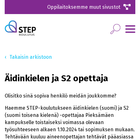
Oppilaitoksemme muut sivustot
Takaisin arkistoon
Äidinkielen ja S2 opettaja
Olisitko sinä sopiva henkilö meidän joukkomme?
Haemme STEP-koulutukseen äidinkielen (suomi) ja S2
(suomi toisena kielenä) -opettajaa Pieksämäen
kampukselle toistaiseksi voimassa olevaan
työsuhteeseen alkaen 1.10.2024 tai sopimuksen mukaan.
Tehtävään kuuluu aineenopettajan tehtävät pääasiassa