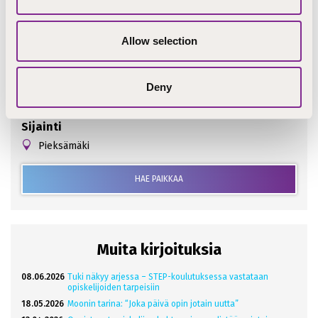
Allow selection
Ilmoituksen perustiedot
Hakuaika päättyy
Deny
18.09.2024
Sijainti
Pieksämäki
HAE PAIKKAA
Muita kirjoituksia
08.06.2026
Tuki näkyy arjessa – STEP-koulutuksessa vastataan
opiskelijoiden tarpeisiin
18.05.2026
Moonin tarina: “Joka päivä opin jotain uutta”