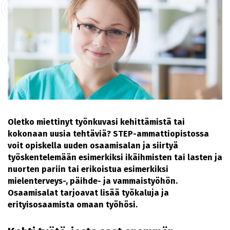
Oletko miettinyt työnkuvasi kehittämistä tai
kokonaan uusia tehtäviä? STEP-ammattiopistossa
voit opiskella uuden osaamisalan ja siirtyä
työskentelemään esimerkiksi ikäihmisten tai lasten ja
nuorten pariin tai erikoistua esimerkiksi
mielenterveys-, päihde- ja vammaistyöhön.
Osaamisalat tarjoavat lisää työkaluja ja
erityisosaamista omaan työhösi.