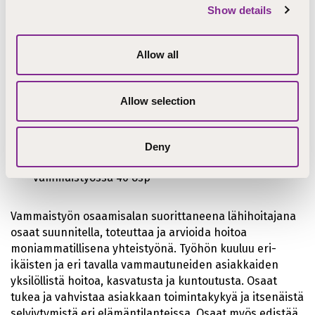
Show details
Allow all
Allow selection
Osallisuuden edistäminen vammaistyössä 35 osp
Deny
Toimintakyvyn ylläpitäminen ja edistäminen
vammaistyössä 40 osp
Vammaistyön osaamisalan suorittaneena lähihoitajana
osaat suunnitella, toteuttaa ja arvioida hoitoa
moniammatillisena yhteistyönä. Työhön kuuluu eri-
ikäisten ja eri tavalla vammautuneiden asiakkaiden
yksilöllistä hoitoa, kasvatusta ja kuntoutusta. Osaat
tukea ja vahvistaa asiakkaan toimintakykyä ja itsenäistä
selviytymistä eri elämäntilanteissa. Osaat myös edistää