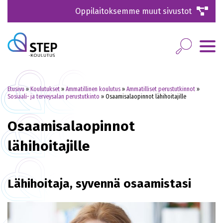
Oppilaitoksemme muut sivustot
Etusivu
»
Koulutukset
»
Ammatillinen koulutus
»
Ammatilliset perustutkinnot
»
Sosiaali- ja terveysalan perustutkinto
»
Osaamisalaopinnot lähihoitajille
Osaamisalaopinnot
lähihoitajille
Lähihoitaja, syvennä osaamistasi