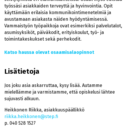
työssäsi asiakkaiden terveyttä ja hyvinvointia. Opit
käyttämään erilaisia kommunikointimenetelmiä ja
avustamaan asiakasta näiden hyödyntämisessä.
Vammaistyön työpaikkoja ovat esimerkiksi palvelutalot,
asumisyksiköt, päiväkodit, erityiskoulut, työ- ja
toimintakeskukset sekä perhekodit.
Katso haussa olevat osaamisalaopinnot
Lisätietoja
Jos joku asia askarruttaa, kysy lisää. Autamme
mielellämme ja varmistamme, että opiskelusi lähtee
sujuvasti alkuun.
Heikkonen Riikka, asiakkuuspäällikkö
riikka.heikkonen@step.fi
p. 040 528 1527