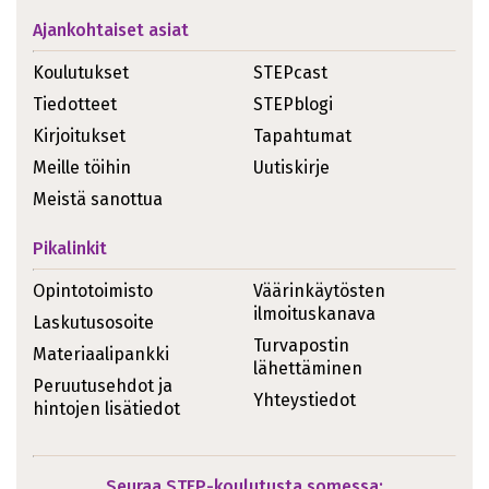
Ajankohtaiset asiat
Koulutukset
STEPcast
Tiedotteet
STEPblogi
Kirjoitukset
Tapahtumat
Meille töihin
Uutiskirje
Meistä sanottua
Pikalinkit
Opintotoimisto
Väärinkäytösten
ilmoituskanava
Laskutusosoite
Turvapostin
Materiaalipankki
lähettäminen
Peruutusehdot ja
Yhteystiedot
hintojen lisätiedot
Seuraa STEP-koulutusta somessa: