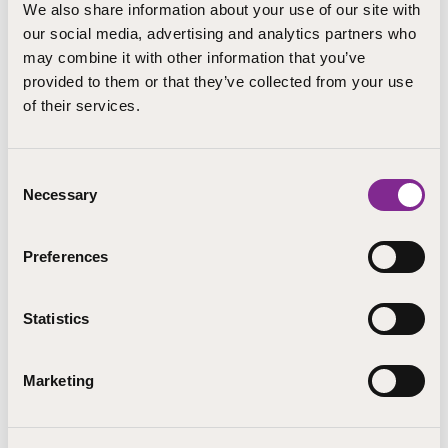
We also share information about your use of our site with
our social media, advertising and analytics partners who
may combine it with other information that you’ve
provided to them or that they’ve collected from your use
of their services.
Consent
Necessary
Selection
Kotihoidossa toimiminen 40 osp
Preferences
Sairaanhoitotyössä toimiminen 35 osp
Statistics
Vammaistyön osaamisala
Marketing