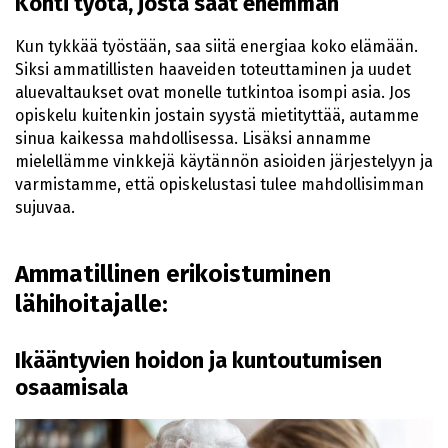
Kohti työtä, josta saat enemmän
Kun tykkää työstään, saa siitä energiaa koko elämään.
Siksi ammatillisten haaveiden toteuttaminen ja uudet
aluevaltaukset ovat monelle tutkintoa isompi asia. Jos
opiskelu kuitenkin jostain syystä mietityttää, autamme
sinua kaikessa mahdollisessa. Lisäksi annamme
mielellämme vinkkejä käytännön asioiden järjestelyyn ja
varmistamme, että opiskelustasi tulee mahdollisimman
sujuvaa.
Ammatillinen erikoistuminen
lähihoitajalle:
Ikääntyvien hoidon ja kuntoutumisen
osaamisala