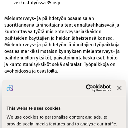
verkostotyössä 35 osp
Mielenterveys- ja päihdetyön osaamisalan
suorittaneena lähihoitajana teet ennaltaehkäisevää ja
kuntouttavaa työtä mielenterveysasiakkaiden,
päihteiden käyttäjien ja heidän läheistensä kanssa.
Mielenterveys- ja päihdetyön lähihoitajien työpaikkoja
ovat esimerkiksi matalan kynnyksen mielenterveys- ja
päihdehuollon yksiköt, päivätoimintakeskukset, hoito-
ja kuntoutumisyksiköt sekä sairaalat. Työpaikkoja on
avohoidossa ja osastoilla.
Katso haussa olevat osaamisalaopinnot
Sairaanhoidon ja huolenpidon osaamisala
This website uses cookies
We use cookies to personalise content and ads, to
provide social media features and to analyse our traffic.