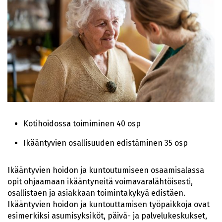
Kotihoidossa toimiminen 40 osp
Ikääntyvien osallisuuden edistäminen 35 osp
Ikääntyvien hoidon ja kuntoutumiseen osaamisalassa
opit ohjaamaan ikääntyneitä voimavaralähtöisesti,
osallistaen ja asiakkaan toimintakykyä edistäen.
Ikääntyvien hoidon ja kuntouttamisen työpaikkoja ovat
esimerkiksi asumisyksiköt, päivä- ja palvelukeskukset,