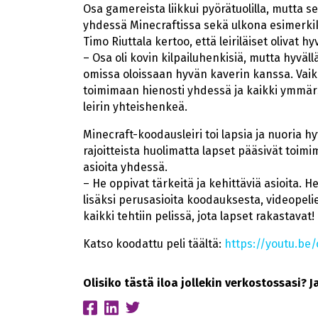
Osa gamereista liikkui pyörätuolilla, mutta se 
yhdessä Minecraftissa sekä ulkona esimerkiksi
Timo Riuttala kertoo, että leiriläiset olivat hyv
– Osa oli kovin kilpailuhenkisiä, mutta hyvällä
omissa oloissaan hyvän kaverin kanssa. Vaikk
toimimaan hienosti yhdessä ja kaikki ymmärs
leirin yhteishenkeä.
Minecraft-koodausleiri toi lapsia ja nuoria hy
rajoitteista huolimatta lapset pääsivät toim
asioita yhdessä.
– He oppivat tärkeitä ja kehittäviä asioita.
lisäksi perusasioita koodauksesta, videopel
kaikki tehtiin pelissä, jota lapset rakastavat!
Katso koodattu peli täältä:
https://youtu.be
Olisiko tästä iloa jollekin verkostossasi? 