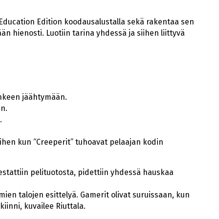
t Education Edition koodausalustalla sekä rakentaa sen
n hienosti. Luotiin tarina yhdessä ja siihen liittyvä
nkeen jäähtymään.
n.
.
ihen kun “Creeperit” tuhoavat pelaajan kodin
stattiin pelituotosta, pidettiin yhdessä hauskaa
mien talojen esittelyä. Gamerit olivat suruissaan, kun
iinni, kuvailee Riuttala.