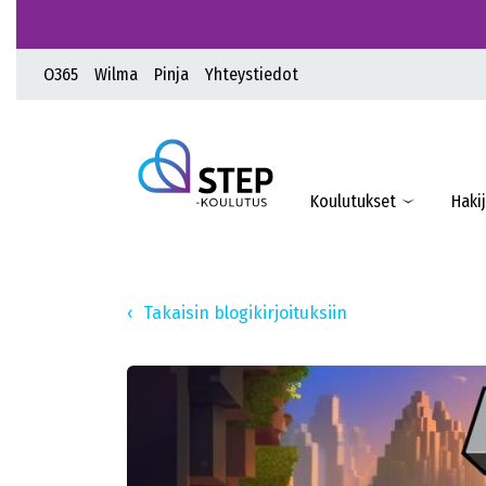
O365
Wilma
Pinja
Yhteystiedot
Koulutukset
Hakij
Takaisin blogikirjoituksiin