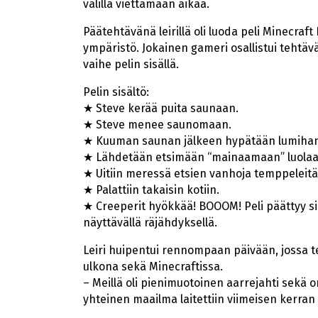
välillä viettämään aikaa.
Päätehtävänä leirillä oli luoda peli Minecraf
ympäristö. Jokainen gameri osallistui tehtävää
vaihe pelin sisällä.
Pelin sisältö:
★ Steve kerää puita saunaan.
★ Steve menee saunomaan.
★ Kuuman saunan jälkeen hypätään lumiha
★ Lähdetään etsimään “mainaamaan” luolaa
★ Uitiin meressä etsien vanhoja temppeleitä
★ Palattiin takaisin kotiin.
★ Creeperit hyökkää! BOOOM! Peli päättyy si
näyttävällä räjähdyksellä.
Leiri huipentui rennompaan päivään, jossa te
ulkona sekä Minecraftissa.
– Meillä oli pienimuotoinen aarrejahti sekä o
yhteinen maailma laitettiin viimeisen kerran k