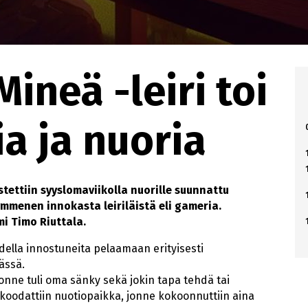
ineä -leiri toi
a ja nuoria
ettiin syyslomaviikolla nuorille suunnattu
ymmenen innokasta leiriläistä eli gameria.
i Timo Riuttala.
odella innostuneita pelaamaan erityisesti
ässä.
jonne tuli oma sänky sekä jokin tapa tehdä tai
 koodattiin nuotiopaikka, jonne kokoonnuttiin aina