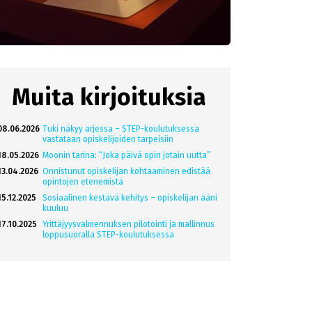
Muita kirjoituksia
08.06.2026
Tuki näkyy arjessa – STEP-koulutuksessa
vastataan opiskelijoiden tarpeisiin
18.05.2026
Moonin tarina: “Joka päivä opin jotain uutta”
13.04.2026
Onnistunut opiskelijan kohtaaminen edistää
opintojen etenemistä
15.12.2025
Sosiaalinen kestävä kehitys – opiskelijan ääni
kuuluu
17.10.2025
Yrittäjyysvalmennuksen pilotointi ja mallinnus
loppusuoralla STEP-koulutuksessa