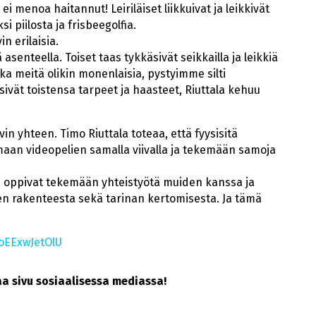
ei menoa haitannut! Leiriläiset liikkuivat ja leikkivät
 piilosta ja frisbeegolfia.
in erilaisia.
 asenteella. Toiset taas tykkäsivät seikkailla ja leikkiä
a meitä olikin monenlaisia, pystyimme silti
ivät toistensa tarpeet ja haasteet, Riuttala kehuu
vin yhteen. Timo Riuttala toteaa, että fyysisitä
imaan videopelien samalla viivalla ja tekemään samoja
 He oppivat tekemään yhteistyötä muiden kanssa ja
ien rakenteesta sekä tarinan kertomisesta. Ja tämä
/oEExwJetOlU
Jaa sivu sosiaalisessa mediassa!