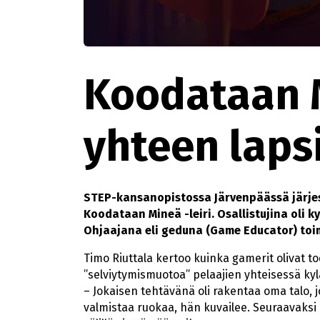
Koodataan M
yhteen lapsi
STEP-kansanopistossa Järvenpäässä järjest
Koodataan Mineä -leiri. Osallistujina oli k
Ohjaajana eli geduna (Game Educator) toim
Timo Riuttala kertoo kuinka gamerit olivat t
”selviytymismuotoa” pelaajien yhteisessä kyl
– Jokaisen tehtävänä oli rakentaa oma talo, 
valmistaa ruokaa, hän kuvailee. Seuraavaksi