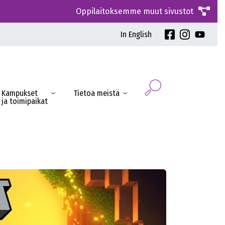
Oppilaitoksemme muut sivustot
In English
Kampukset
Tietoa meistä
ja toimipaikat