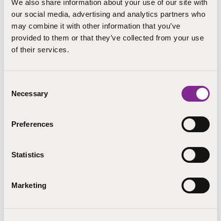
We also share information about your use of our site with
our social media, advertising and analytics partners who
STEP-koulutus on ammattiopisto, kansanopisto ja
may combine it with other information that you’ve
opintokeskus, ja kuuluu Kirkkopalvelut-konserniin.
provided to them or that they’ve collected from your use
Oppilaitos tarjoaa ammatillista koulutusta vuosittain 3
of their services.
800 opiskelijalle, ja on kasvatus- ja ohjausalan suurin
kouluttaja Suomessa. Oppilaitoksen vapaan sivistystyön
lyhytkursseihin osallistuu tuhansia opiskelijoita
Consent
vuosittain. Kampukset sijaitsevat Järvenpäässä,
Necessary
Selection
Lapualla, Pieksämäellä, Ruokolahdella ja
Uudessakaarlepyyssä. Kampusalueiden ulkopuolella
ammatillista koulutusta on tarjolla lisäksi muun muassa
Preferences
Helsingissä, Kokkolassa, Kuopiossa, Lappeenrannassa,
Porissa ja Seinäjoella. STEP-koulutuksen liikevaihto
Statistics
vuonna 2024 oli runsaat 29 miljoonaa euroa.
Työntekijöitä on 250.
Marketing
STEP-koulutusta yllä pitää
Kirkkopalvelut ry
.
HAE PAIKKAA