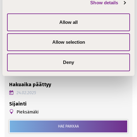
Show details
Olisiko tästä iloa jollekin verkostossasi? Jaa sivu
Allow all
sosiaalisessa mediassa!
Allow selection
Deny
Ilmoituksen perustiedot
Hakuaika päättyy
24.02.2025
Sijainti
Pieksämäki
HAE PAIKKAA