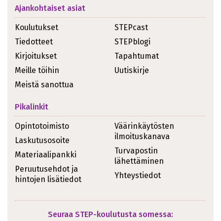
Ajankohtaiset asiat
Koulutukset
STEPcast
Tiedotteet
STEPblogi
Kirjoitukset
Tapahtumat
Meille töihin
Uutiskirje
Meistä sanottua
Pikalinkit
Opintotoimisto
Väärinkäytösten
ilmoituskanava
Laskutusosoite
Turvapostin
Materiaalipankki
lähettäminen
Peruutusehdot ja
Yhteystiedot
hintojen lisätiedot
Seuraa STEP-koulutusta somessa: