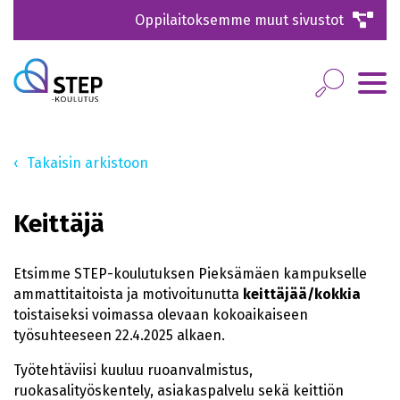
Oppilaitoksemme muut sivustot
Takaisin arkistoon
Keittäjä
Etsimme STEP-koulutuksen Pieksämäen kampukselle
ammattitaitoista ja motivoitunutta
keittäjää/kokkia
toistaiseksi voimassa olevaan kokoaikaiseen
työsuhteeseen 22.4.2025 alkaen.
Työtehtäviisi kuuluu ruoanvalmistus,
ruokasalityöskentely, asiakaspalvelu sekä keittiön