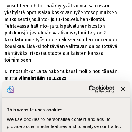
Työsuhteen ehdot määräytyvät voimassa olevan
yksityistä opetusalaa koskevan työehtosopimuksen
mukaisesti (hallinto- ja tukipalveluhenkilöstö).
Tehtävässä hallinto- ja tukipalveluhenkilöstön
palkkausjärjestelmän vaativuusryhmittely on 2.
Noudatamme työsuhteen alussa kuuden kuukauden
koeaikaa. Lisäksi tehtävään valittavan on esitettävä
nähtäväksi rikostaustaote alaikäisten kanssa
toimimiseen.
Kiinnostuitko? Laita hakemuksesi meille heti tänään,
mutta
viimeistään 16.3.2025
Mikäli sinulla on kysyttävää työtehtävistä tai haluat
lisätietoja työpaikasta, voit ottaa yhteyttä sähköpostilla
palvelupäällikkö Sari
This website uses cookies
Kiiskiseen
sari.kiiskinen@kirkkopalvelut.fi
We use cookies to personalise content and ads, to
provide social media features and to analyse our traffic.
Tietoa meistä