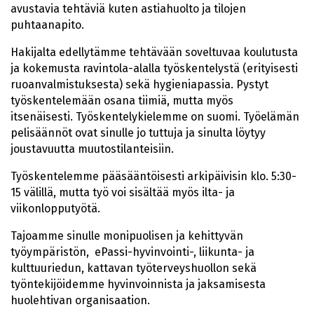
avustavia tehtäviä kuten astiahuolto ja tilojen
puhtaanapito.
Hakijalta edellytämme tehtävään soveltuvaa koulutusta
ja kokemusta ravintola-alalla työskentelystä (erityisesti
ruoanvalmistuksesta) sekä hygieniapassia. Pystyt
työskentelemään osana tiimiä, mutta myös
itsenäisesti. Työskentelykielemme on suomi. Työelämän
pelisäännöt ovat sinulle jo tuttuja ja sinulta löytyy
joustavuutta muutostilanteisiin.
Työskentelemme pääsääntöisesti arkipäivisin klo. 5:30-
15 välillä, mutta työ voi sisältää myös ilta- ja
viikonlopputyötä.
Tajoamme sinulle monipuolisen ja kehittyvän
työympäristön, ePassi-hyvinvointi-, liikunta- ja
kulttuuriedun, kattavan työterveyshuollon sekä
työntekijöidemme hyvinvoinnista ja jaksamisesta
huolehtivan organisaation.