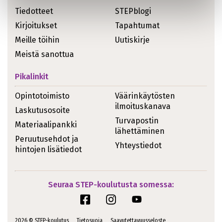
Tiedotteet
STEPblogi
Kirjoitukset
Tapahtumat
Meille töihin
Uutiskirje
Meistä sanottua
Pikalinkit
Opintotoimisto
Väärinkäytösten
ilmoituskanava
Laskutusosoite
Turvapostin
Materiaalipankki
lähettäminen
Peruutusehdot ja
Yhteystiedot
hintojen lisätiedot
Seuraa STEP-koulutusta somessa:
2026 © STEP-koulutus
Tietosuoja
Saavutettavuusseloste