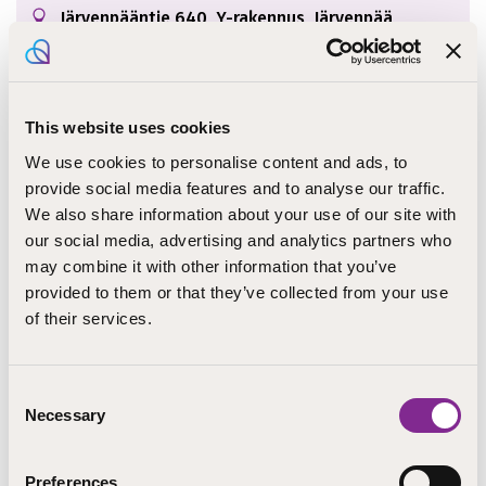
Järvenpääntie 640, Y-rakennus, Järvenpää
Tervetuloa Töihin seurakuntaan! -hankkeen
This website uses cookies
päätösseminaariin keskiviikkona 22.4.2026 klo 9–15.30.
Ilmoittautuminen tapahtumaan on päättynyt.
We use cookies to personalise content and ads, to
provide social media features and to analyse our traffic.
Töihin seurakuntaan! -hankkeen tavoitteena on tukea
We also share information about your use of our site with
osatyökykyisten ja vammaisten henkilöiden
our social media, advertising and analytics partners who
kouluttautumista ja työllistymistä Etelä-Suomen
may combine it with other information that you’ve
evankelis-luterilaisissa seurakunnissa. Hankkeessa on
provided to them or that they’ve collected from your use
suunniteltu ja pilotoitu
Valmennus seurakuntatyöhön
-
of their services.
koulutuskokonaisuus, kehitetty moninaisuustaitoja
vahvistava verkko-oppimisympäristö ja tuettu
työyhteisöjä osatyökykyisten työllistämisessä.
Consent
Hankkeen tuloksena syntyy seurakuntien käyttöön
Necessary
Selection
työllistymisen tietopaketti ja hyviä käytänteitä
moninaisiin työyhteisöihin. Yhteistyössä mukana STEP-
koulutus, Vantaan seurakuntayhtymä ja
Preferences