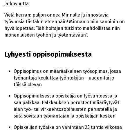
jatkuvuutta.
Vielä kerran: paljon onnea Minnalle ja innostavia
työvuosia tästäkin eteenpäin! Minnan omiin sanoihin on
hyvä lopettaa: ”lähihoitajan tutkinto mahdollistaa niin
monenlaiseen työhön ja työtehtävään”.
Lyhyesti oppisopimuksesta
Oppisopimus on määräaikainen työsopimus, jossa
työnantaja kouluttaa työntekijän – uuden tai jo
töissä olevan
Oppisopimuksessa opiskelija on työsuhteessa ja
saa palkkaa. Palkkauksen perusteet määräytyvät
alan työ- tai virkaehtosopimusten perusteella ja
siitä sovitaan työnantajan ja opiskelijan kesken
Opiskelijan työaika on vähintään 25 tuntia viikossa