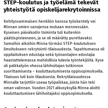
STEP-koulutus ja työelämä tekevät
yhteistyötä opiskelijarekrytoinnissa
Kehitysvammaisen henkilön kanssa työskentely vei
Minnan omien sanojensa mukaan mennessään.
Kyseisen päiväkodin toiminta tuli kuitenkin
päätöspisteeseen, ja se oli määrätty purettavaksi.
Samoihin aikoihin Minna törmäsi STEP-koulutuksen
ilmoitukseen rekrytointi-tilaisuudesta. Tapahtumassa oli
oppilaitoksen edustaja sekä työnantajien edustajia
haastattelemassa mahdollisia tulevia työntekijöitä. Kyse
oli palkkatyön ohessa lähihoitajan tutkinnon
suorittamisesta – kouluttautumisesta oppisopimuksella.
Tilaisuus tuli kuin tilauksesta. Rekrytilaisuudessa
Minnalle tarjottiin useaa työpaikkaa, joista hän teki
oman valinnan. Vuoden 2021 alkusyksyllä Minna aloitti
kouluttautumisen lähihoitajaksi oppisopimuksella.