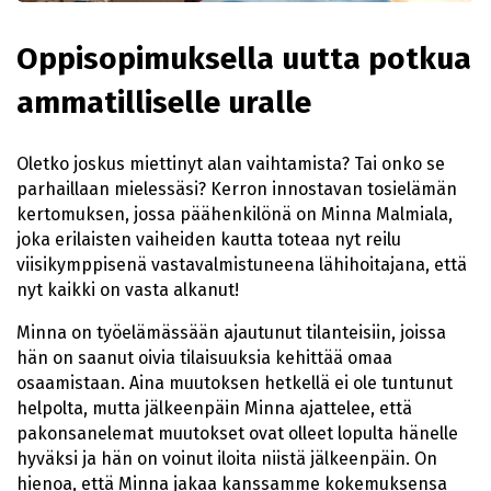
Oppisopimuksella uutta potkua
ammatilliselle uralle
Oletko joskus miettinyt alan vaihtamista? Tai onko se
parhaillaan mielessäsi? Kerron innostavan tosielämän
kertomuksen, jossa päähenkilönä on Minna Malmiala,
joka erilaisten vaiheiden kautta toteaa nyt reilu
viisikymppisenä vastavalmistuneena lähihoitajana, että
nyt kaikki on vasta alkanut!
Minna on työelämässään ajautunut tilanteisiin, joissa
hän on saanut oivia tilaisuuksia kehittää omaa
osaamistaan. Aina muutoksen hetkellä ei ole tuntunut
helpolta, mutta jälkeenpäin Minna ajattelee, että
pakonsanelemat muutokset ovat olleet lopulta hänelle
hyväksi ja hän on voinut iloita niistä jälkeenpäin. On
hienoa, että Minna jakaa kanssamme kokemuksensa