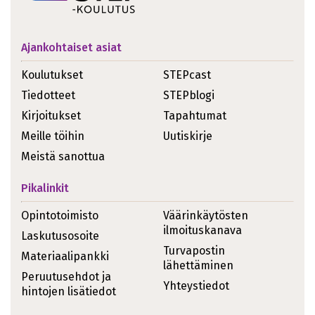
Ajankohtaiset asiat
Koulutukset
STEPcast
Tiedotteet
STEPblogi
Kirjoitukset
Tapahtumat
Meille töihin
Uutiskirje
Meistä sanottua
Pikalinkit
Opintotoimisto
Väärinkäytösten
ilmoituskanava
Laskutusosoite
Turvapostin
Materiaalipankki
lähettäminen
Peruutusehdot ja
Yhteystiedot
hintojen lisätiedot