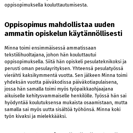
oppisopimuksella kouluttautumisesta.
Oppisopimus mahdollistaa uuden
ammatin opiskelun käytännöllisesti
Minna toimi ensimmäisessä ammatissaan
tekstiilihuoltajana, johon hän kouluttautui
oppisopimuksella. Siitä hän opiskeli pesulateknikoksi ja
perusti oman pesulayrityksen. Yhteensä pesulatyössä
vierähti kaksikymmentä vuotta. Sen jälkeen Minna toimi
yhdeksän vuotta päiväkodissa päiväkotiapulaisena,
jossa hän samalla toimi myös työpaikkaohjaajana
aikuiselle kehitysvammaiselle henkilölle. Työssä hän sai
hyödyntää koulutuksensa mukaista osaamistaan, mutta
samalla sai myös uutta sisältöä työhönsä. Minna koki
työn kivaksi ja mielekkääksi.