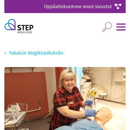
Oppilaitoksemme muut sivustot
Takaisin blogikirjoituksiin