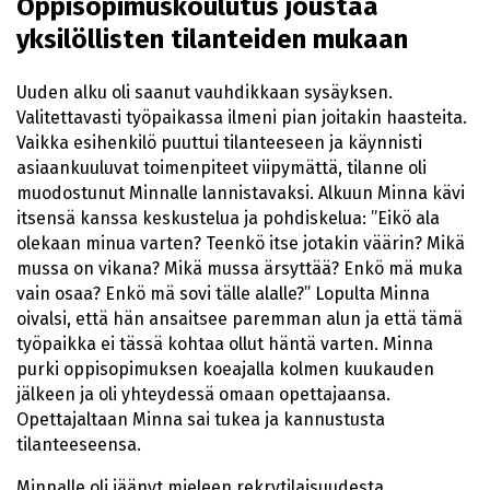
Oppisopimuskoulutus joustaa
yksilöllisten tilanteiden mukaan
Uuden alku oli saanut vauhdikkaan sysäyksen.
Valitettavasti työpaikassa ilmeni pian joitakin haasteita.
Vaikka esihenkilö puuttui tilanteeseen ja käynnisti
asiaankuuluvat toimenpiteet viipymättä, tilanne oli
muodostunut Minnalle lannistavaksi. Alkuun Minna kävi
itsensä kanssa keskustelua ja pohdiskelua: ”Eikö ala
olekaan minua varten? Teenkö itse jotakin väärin? Mikä
mussa on vikana? Mikä mussa ärsyttää? Enkö mä muka
vain osaa? Enkö mä sovi tälle alalle?” Lopulta Minna
oivalsi, että hän ansaitsee paremman alun ja että tämä
työpaikka ei tässä kohtaa ollut häntä varten. Minna
purki oppisopimuksen koeajalla kolmen kuukauden
jälkeen ja oli yhteydessä omaan opettajaansa.
Opettajaltaan Minna sai tukea ja kannustusta
tilanteeseensa.
Minnalle oli jäänyt mieleen rekrytilaisuudesta