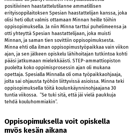
positiivinen haastattelutilanne ammatillisen
erityisoppilaitoksen Spesian haastattelijan kanssa, joka
olisi heti ollut valmis ottamaan Minnan heille töihin
oppisopimuksella. Ja niin Minna tarttui puhelimeensa ja
otti yhteyttä Spesian haastattelijaan, joka muisti
Minnan, ja saman tien sovittiin oppisopimuksesta.
Minna ehti olla ilman oppisopimustyöpaikkaa vain viikon
ajan, ja sen jälkeen opiskelu lähihoitajan tutkintoa kohti
pääsi jatkumaan mielekkäästi. STEP-ammattiopiston
puolelta koko oppimisprosessin ajan oli mukana
opettaja. Spesialla Minnalla oli oma työpaikkaohjaaja,
jolta sai ohjausta työhön liittyvissä asioissa. Minna teki
oppisopimuksella töitä koulunkäynninohjaajana 30
tuntia viikossa. ”Se tuki sitä, että jäi vielä paukkuja
tehdä kouluhommiakin”.
Oppisopimuksella voit opiskella
myös kesän aikana