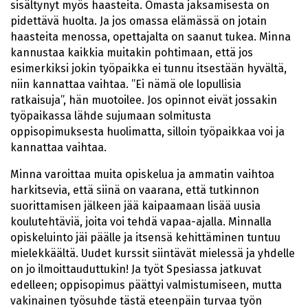
sisältynyt myös haasteita. Omasta jaksamisesta on
pidettävä huolta. Ja jos omassa elämässä on jotain
haasteita menossa, opettajalta on saanut tukea. Minna
kannustaa kaikkia muitakin pohtimaan, että jos
esimerkiksi jokin työpaikka ei tunnu itsestään hyvältä,
niin kannattaa vaihtaa. ”Ei nämä ole lopullisia
ratkaisuja”, hän muotoilee. Jos opinnot eivät jossakin
työpaikassa lähde sujumaan solmitusta
oppisopimuksesta huolimatta, silloin työpaikkaa voi ja
kannattaa vaihtaa.
Minna varoittaa muita opiskelua ja ammatin vaihtoa
harkitsevia, että siinä on vaarana, että tutkinnon
suorittamisen jälkeen jää kaipaamaan lisää uusia
koulutehtäviä, joita voi tehdä vapaa-ajalla. Minnalla
opiskeluinto jäi päälle ja itsensä kehittäminen tuntuu
mielekkäältä. Uudet kurssit siintävät mielessä ja yhdelle
on jo ilmoittauduttukin! Ja työt Spesiassa jatkuvat
edelleen; oppisopimus päättyi valmistumiseen, mutta
vakinainen työsuhde tästä eteenpäin turvaa työn