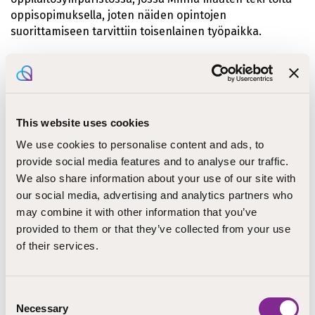
oppisopimuksella, joten näiden opintojen
suorittamiseen tarvittiin toisenlainen työpaikka.
Työpaikkaohjaaja oppimisen tukena
Jokaisessa oppisopimustyöpaikassaan Minnalla oli
This website uses cookies
nimetty työpaikkaohjaaja. Minna hankki osaamista
työtä tekemällä ja opettajan antamia tehtäviä tekemällä
We use cookies to personalise content and ads, to
ja jokaiseen tutkinnon osaan kuuluva ammatillinen
provide social media features and to analyse our traffic.
osaaminen arvioitiin näytössä. Vaikka hetkellisesti
We also share information about your use of our site with
työpaikan vaihtaminen voi tuntua kuormittavalta
our social media, advertising and analytics partners who
ajatukselta, Minnalla on kokemusta, että hyvän
may combine it with other information that you’ve
perehdytyksen saatuaan ”on helppo harjoitella työtä ja
provided to them or that they’ve collected from your use
sen jälkeen hyvä lähteä tekemään näyttöä”. Hän on
of their services.
kiitollinen hänen kohdalleen osuneista ihanista ja
osaavista työpaikkaohjaajista. Hän on saanut
perusteellista perehdytystä jokaisessa
Consent
oppisopimustyöpaikassaan.
Necessary
Selection