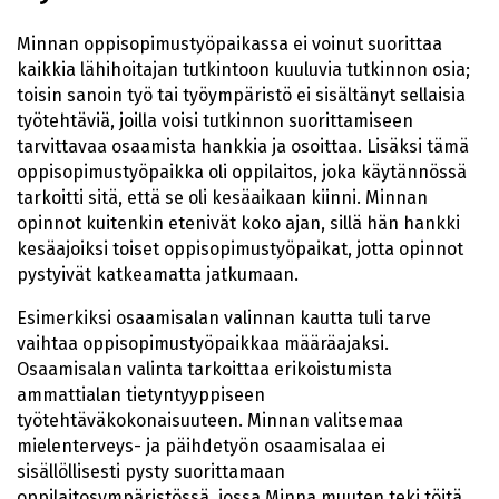
Minnan oppisopimustyöpaikassa ei voinut suorittaa
kaikkia lähihoitajan tutkintoon kuuluvia tutkinnon osia;
toisin sanoin työ tai työympäristö ei sisältänyt sellaisia
työtehtäviä, joilla voisi tutkinnon suorittamiseen
tarvittavaa osaamista hankkia ja osoittaa. Lisäksi tämä
oppisopimustyöpaikka oli oppilaitos, joka käytännössä
tarkoitti sitä, että se oli kesäaikaan kiinni. Minnan
opinnot kuitenkin etenivät koko ajan, sillä hän hankki
kesäajoiksi toiset oppisopimustyöpaikat, jotta opinnot
pystyivät katkeamatta jatkumaan.
Esimerkiksi osaamisalan valinnan kautta tuli tarve
vaihtaa oppisopimustyöpaikkaa määräajaksi.
Osaamisalan valinta tarkoittaa erikoistumista
ammattialan tietyntyyppiseen
työtehtäväkokonaisuuteen. Minnan valitsemaa
mielenterveys- ja päihdetyön osaamisalaa ei
sisällöllisesti pysty suorittamaan
oppilaitosympäristössä, jossa Minna muuten teki töitä