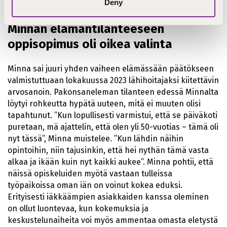
Deny
Minnan elämäntilanteeseen
oppisopimus oli oikea valinta
Minna sai juuri yhden vaiheen elämässään päätökseen
valmistuttuaan lokakuussa 2023 lähihoitajaksi kiitettävin
arvosanoin. Pakonsaneleman tilanteen edessä Minnalta
löytyi rohkeutta hypätä uuteen, mitä ei muuten olisi
tapahtunut. ”Kun lopullisesti varmistui, että se päiväkoti
puretaan, mä ajattelin, että olen yli 50-vuotias – tämä oli
nyt tässä”, Minna muistelee. ”Kun lähdin näihin
opintoihin, niin tajusinkin, että hei nythän tämä vasta
alkaa ja ikään kuin nyt kaikki aukee”. Minna pohtii, että
näissä opiskeluiden myötä vastaan tulleissa
työpaikoissa oman iän on voinut kokea eduksi.
Erityisesti iäkkäämpien asiakkaiden kanssa oleminen
on ollut luontevaa, kun kokemuksia ja
keskustelunaiheita voi myös ammentaa omasta eletystä