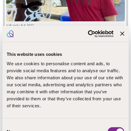
Julkaistu 8.6.2022
STEPPI yrittäjyyteen
This website uses cookies
We use cookies to personalise content and ads, to
provide social media features and to analyse our traffic.
We also share information about your use of our site with
our social media, advertising and analytics partners who
may combine it with other information that you’ve
provided to them or that they’ve collected from your use
of their services.
Julkaistu 26.5.2022
Oppimista ilman odottamista!
Consent