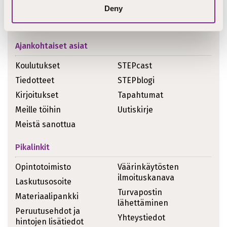
Deny
Ajankohtaiset asiat
Koulutukset
STEPcast
Tiedotteet
STEPblogi
Kirjoitukset
Tapahtumat
Meille töihin
Uutiskirje
Meistä sanottua
Pikalinkit
Opintotoimisto
Väärinkäytösten
ilmoituskanava
Laskutusosoite
Turvapostin
Materiaalipankki
lähettäminen
Peruutusehdot ja
Yhteystiedot
hintojen lisätiedot