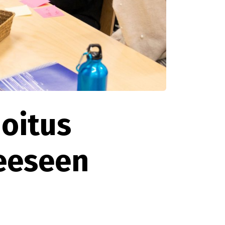
oitus
eeseen