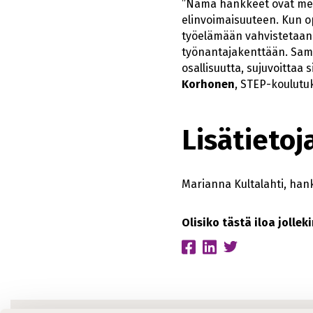
”Nämä hankkeet ovat mer
elinvoimaisuuteen. Kun opi
työelämään vahvistetaan o
työnantajakenttään. Sama
osallisuutta, sujuvoittaa 
Korhonen
, STEP-koulutu
Lisätietoj
Marianna Kultalahti, han
Olisiko tästä iloa jolle