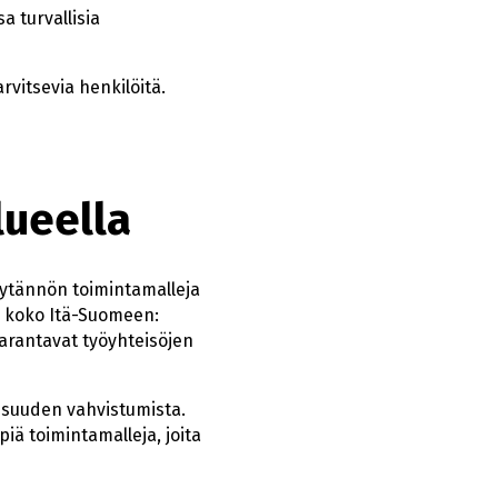
a turvallisia
rvitsevia henkilöitä.
lueella
äytännön toimintamalleja
le koko Itä-Suomeen:
parantavat työyhteisöjen
isuuden vahvistumista.
iä toimintamalleja, joita