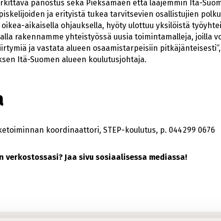
kittävä panostus sekä Pieksämäen että laajemmin Itä-Suo
skelijoiden ja erityistä tukea tarvitsevien osallistujien polk
ikea-aikaisella ohjauksella, hyöty ulottuu yksilöistä työyhte
lla rakennamme yhteistyössä uusia toimintamalleja, joilla 
siirtymiä ja vastata alueen osaamistarpeisiin pitkäjänteisesti
ksen Itä-Suomen alueen koulutusjohtaja.
a
ketoiminnan koordinaattori, STEP-koulutus, p. 044 299 0676
kin verkostossasi? Jaa sivu sosiaalisessa mediassa!