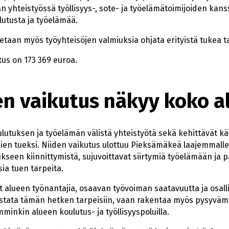
n yhteistyössä työllisyys-, sote- ja työelämätoimijoiden kanss
lutusta ja työelämää.
aan myös työyhteisöjen valmiuksia ohjata erityistä tukea ta
us on 173 369 euroa.
n vaikutus näkyy koko a
lutuksen ja työelämän välistä yhteistyötä sekä kehittävät k
tujien tueksi. Niiden vaikutus ulottuu Pieksämäkeä laajemmal
seen kiinnittymistä, sujuvoittavat siirtymiä työelämään ja 
sia tuen tarpeita.
 alueen työnantajia, osaavan työvoiman saatavuutta ja osall
astata tämän hetken tarpeisiin, vaan rakentaa myös pysyvämp
inkin alueen koulutus- ja työllisyyspoluilla.