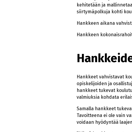
kehitetään ja mallinnetaa
siirtymäpolkuja kohti kou
Hankkeen aikana vahvistet
Hankkeen kokonaisrahoit
Hankkeide
Hankkeet vahvistavat kou
opiskelijoiden ja osallis
hankkeet tukevat koulutuk
valmiuksia kohdata erilai
Samalla hankkeet tukevat
Tavoitteena ei ole vain v
voidaan hyödyntää laajemm