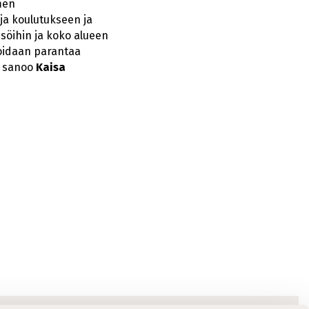
men
uja koulutukseen ja
isöihin ja koko alueen
voidaan parantaa
”, sanoo
Kaisa