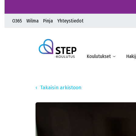
O365
Wilma
Pinja
Yhteystiedot
Koulutukset
Hakij
Takaisin arkistoon