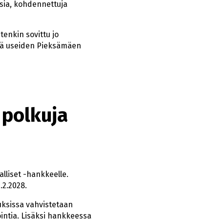
usia, kohdennettuja
enkin sovittu jo
kä useiden Pieksämäen
 polkuja
liset -hankkeelle.
.2.2028.
uksissa vahvistetaan
vointia. Lisäksi hankkeessa