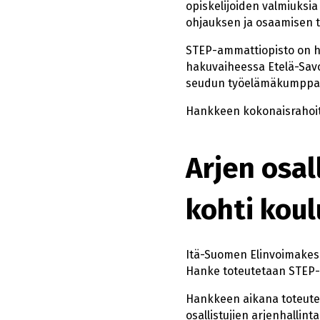
opiskelijoiden valmiuksia
ohjauksen ja osaamisen t
STEP-ammattiopisto on ha
hakuvaiheessa Etelä-Sav
seudun työelämäkumppa
Hankkeen kokonaisrahoit
Arjen osal
kohti koul
Itä-Suomen Elinvoimakesk
Hanke toteutetaan STEP-
Hankkeen aikana toteutet
osallistujien arjenhallint