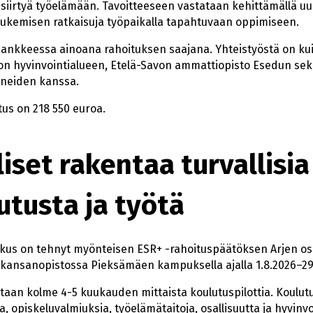
 siirtyä työelämään. Tavoitteeseen vastataan kehittämällä u
ukemisen ratkaisuja työpaikalla tapahtuvaan oppimiseen.
nkkeessa ainoana rahoituksen saajana. Yhteistyöstä on kuit
on hyvinvointialueen, Etelä-Savon ammattiopisto Esedun se
neiden kanssa.
us on 218 550 euroa.
liset rakentaa turvallisia
utusta ja työtä
us on tehnyt myönteisen ESR+ -rahoituspäätöksen Arjen osal
kansanopistossa Pieksämäen kampuksella ajalla 1.8.2026–29
aan kolme 4-5 kuukauden mittaista koulutuspilottia. Koulut
aa, opiskeluvalmiuksia, työelämätaitoja, osallisuutta ja hyvin