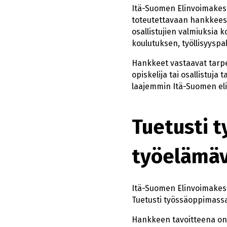
Itä-Suomen Elinvoimakes
toteutettavaan hankkeesee
osallistujien valmiuksia 
koulutuksen, työllisyyspal
Hankkeet vastaavat tarpee
opiskelija tai osallistuj
laajemmin Itä-Suomen el
Tuetusti 
työelämäv
Itä-Suomen Elinvoimakes
Tuetusti työssäoppimassa
Hankkeen tavoitteena on 