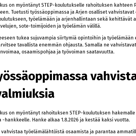
kus on myöntänyt STEP-koulutukselle rahoituksen kahteen
n. Tuetusti työssäoppimassa ja Arjen osalliset vahvistavat o
koulutukseen, työelämään ja arjenhallintaan sekä kehittävät al
velujen, sote-toimijoiden ja työelämän välillä.
seen tukea sujuvampia siirtymiä opintoihin ja työelämään eri
a tarvitsee tavallista enemmän ohjausta. Samalla ne vahvista
invoimaa, osaamispohjaa ja työvoiman saatavuutta.
työssäoppimassa vahvist
almiuksia
kus on myöntänyt rahoituksen STEP-koulutuksen hakemalle
 -hankkeelle. Hanke alkaa 1.8.2026 ja kestää kaksi vuotta.
vahvistaa työelämälähtöistä osaamista ja parantaa ammatil