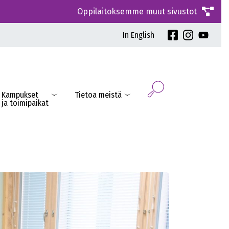
Oppilaitoksemme muut sivustot
In English
Kampukset
Tietoa meistä
ja toimipaikat