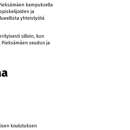
 Pieksämäen kampuksella
piskelijoiden ja
ueellista yhteistyötä
tyisesti silloin, kun
vat Pieksämäen seudun ja
aa
lisen koulutuksen