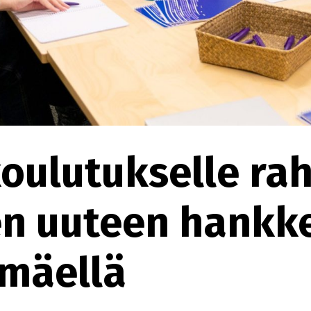
oulutukselle rah
n uuteen hankk
ämäellä