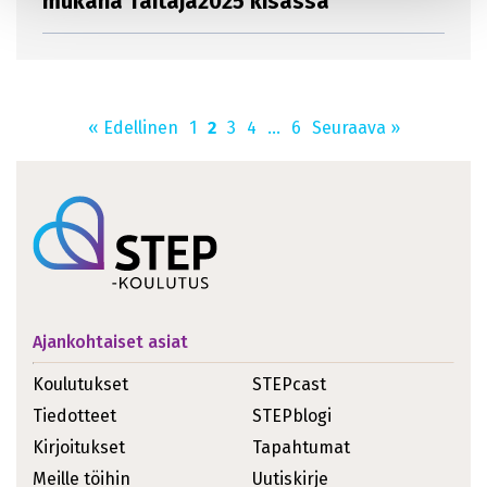
mukana Taitaja2025 kisassa
« Edellinen
1
2
3
4
…
6
Seuraava »
Ajankohtaiset asiat
Koulutukset
STEPcast
Tiedotteet
STEPblogi
Kirjoitukset
Tapahtumat
Meille töihin
Uutiskirje