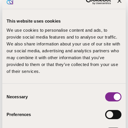
Julkaistu 25.4.2025
Vammaisten työntekijöiden rooli
Lue
lisää
This website uses cookies
vahvistuu seurakunnissa – hanke
edistää yhdenvertaista työelämää
We use cookies to personalise content and ads, to
provide social media features and to analyse our traffic.
We also share information about your use of our site with
our social media, advertising and analytics partners who
Julkaistu 23.4.2025
may combine it with other information that you’ve
Kansanopistojen
Lue
provided to them or that they’ve collected from your use
lisää
maahanmuuttajakoulutus tuottaa
of their services.
vaikuttavia tuloksia – kielitaito,
osallisuus ja tulevaisuudenusko
vahvistuvat
Consent
Necessary
Selection
Preferences
Julkaistu 20.3.2025
Ammatillisen koulutuksen
Lue