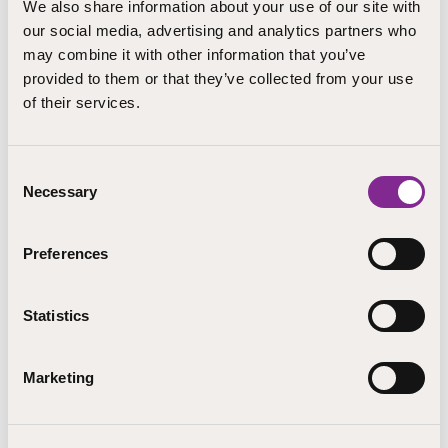
OSKUn ensi vuoden toiminnasta ja taloudesta sekä
We also share information about your use of our site with
valitaan OSKUn puheenjohtaja, varapuheenjohtaja ja
our social media, advertising and analytics partners who
liittohallitus vuodelle 2023. Liittokokouksessa käsitellään
may combine it with other information that you’ve
myös liiton tasa-arvo- ja yhdenvertaisuussuunnitelma.
provided to them or that they’ve collected from your use
of their services.
Lue lisää
OSKU ry:n sivuilta
.
Olisiko tästä iloa jollekin verkostossasi? Jaa sivu
Consent
Necessary
sosiaalisessa mediassa!
Selection
Preferences
Statistics
Marketing