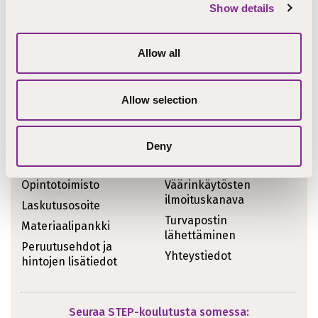
Show details
Ajankohtaiset asiat
Koulutukset
STEPcast
Allow all
Tiedotteet
STEPblogi
Kirjoitukset
Tapahtumat
Allow selection
Meille töihin
Uutiskirje
Meistä sanottua
Deny
Pikalinkit
Opintotoimisto
Väärinkäytösten
ilmoituskanava
Laskutusosoite
Turvapostin
Materiaalipankki
lähettäminen
Peruutusehdot ja
Yhteystiedot
hintojen lisätiedot
Seuraa STEP-koulutusta somessa: