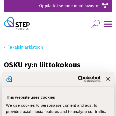
Oppilaitoksemme muut sivustot
Takaisin arkistoon
OSKU ry:n liittokokous
Järvenpäässä 11.-13.11.2022
Liittokokous on Suomen Opiskelija-Allianssi -OSKU ry:n
ylin päättävä elin.
This website uses cookies
We use cookies to personalise content and ads, to
Sääntömääräisessä liittokokouksessa käsitellään
provide social media features and to analyse our traffic.
sääntömääräiset asiat eli päätetään muun muassa