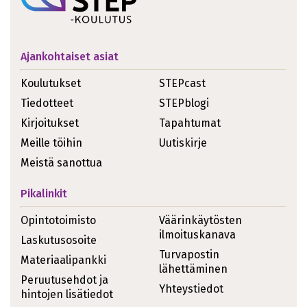
Ajankohtaiset asiat
Koulutukset
STEPcast
Tiedotteet
STEPblogi
Kirjoitukset
Tapahtumat
Meille töihin
Uutiskirje
Meistä sanottua
Pikalinkit
Opintotoimisto
Väärinkäytösten
ilmoituskanava
Laskutusosoite
Turvapostin
Materiaalipankki
lähettäminen
Peruutusehdot ja
Yhteystiedot
hintojen lisätiedot