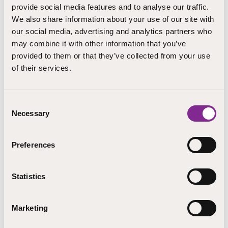
provide social media features and to analyse our traffic.
We also share information about your use of our site with
our social media, advertising and analytics partners who
Voimme järjestää oppilaitokseen tutustumista myös
may combine it with other information that you’ve
yksittäisille oppilaille tai pienemmille ryhmille. Jos sinulla
provided to them or that they’ve collected from your use
on oppilaita, jotka haluavat tutustua STEP-
of their services.
ammattiopistoon, ota yhteyttä opinto-ohjaaja Marko
Väisäseen,
marko.vaisanen@step.fi
. Suunnittelemme
yhdessä juuri teitä palvelevan ratkaisun.
Consent
Järvenpään kampuksellamme voi yhteishaussa
Necessary
Selection
hakeutua seuraaviin koulutuksiin:
Preferences
Sosiaali- ja terveysalan perustutkinto: lähihoitaja
Kasvatus- ja ohjausalan perustutkinto:
Statistics
lastenohjaaja | nuoriso- ja yhteisöohjaaja
Hius- ja kauneudenhoitoalan perustutkinto:
Marketing
kampaaja | parturi | kosmetologi |
kosmetiikkaneuvoja