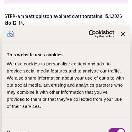
STEP-ammattiopiston avoimet ovet torstaina 15.1.2026
klo 12-14.
Kutsumme vieraaksemme kaikkia STEP-
ammattiopistosta kiinnostuneita oppilaita ja opoja.
Päivän aikana oppilaat pääsevät mukaan opetukseen ja
This website uses cookies
työpajoihin sekä kuulemaan opiskelijoiden ja opettajien
näkemyksiä ja kokemuksia opiskelusta.
We use cookies to personalise content and ads, to
provide social media features and to analyse our traffic.
We also share information about your use of our site with
our social media, advertising and analytics partners who
may combine it with other information that you’ve
provided to them or that they’ve collected from your use
of their services.
Consent