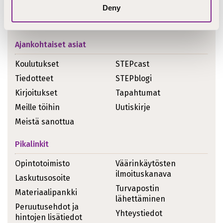
Deny
Ajankohtaiset asiat
Koulutukset
STEPcast
Tiedotteet
STEPblogi
Kirjoitukset
Tapahtumat
Meille töihin
Uutiskirje
Meistä sanottua
Pikalinkit
Opintotoimisto
Väärinkäytösten
ilmoituskanava
Laskutusosoite
Turvapostin
Materiaalipankki
lähettäminen
Peruutusehdot ja
Yhteystiedot
hintojen lisätiedot