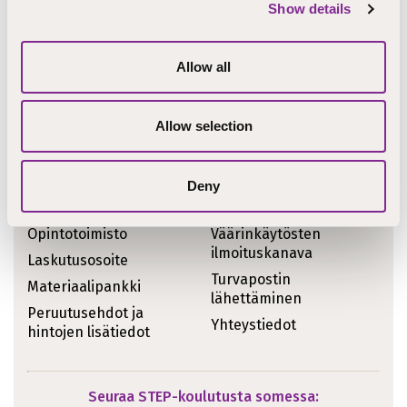
Show details
Ajankohtaiset asiat
Koulutukset
STEPcast
Allow all
Tiedotteet
STEPblogi
Kirjoitukset
Tapahtumat
Allow selection
Meille töihin
Uutiskirje
Meistä sanottua
Deny
Pikalinkit
Opintotoimisto
Väärinkäytösten
ilmoituskanava
Laskutusosoite
Turvapostin
Materiaalipankki
lähettäminen
Peruutusehdot ja
Yhteystiedot
hintojen lisätiedot
Seuraa STEP-koulutusta somessa: