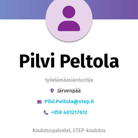
Pilvi Peltola
työelämäasiantuntija
Järvenpää
Pilvi.Peltola@step.fi
+358 401217612
Koulutuspalvelut, STEP-koulutus