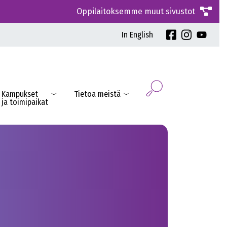
Oppilaitoksemme muut sivustot
In English
Kampukset
Tietoa meistä
ja toimipaikat