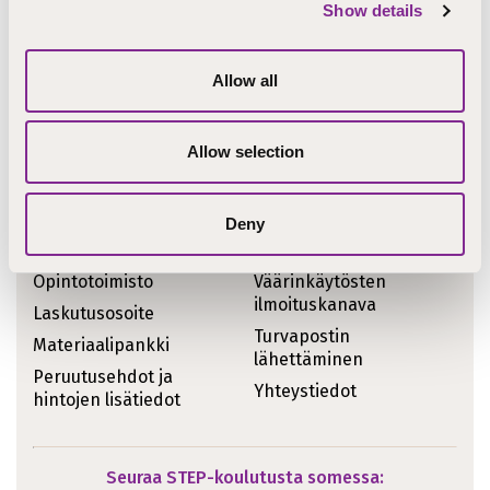
Show details
Ajankohtaiset asiat
Koulutukset
STEPcast
Allow all
Tiedotteet
STEPblogi
Kirjoitukset
Tapahtumat
Allow selection
Meille töihin
Uutiskirje
Meistä sanottua
Deny
Pikalinkit
Opintotoimisto
Väärinkäytösten
ilmoituskanava
Laskutusosoite
Turvapostin
Materiaalipankki
lähettäminen
Peruutusehdot ja
Yhteystiedot
hintojen lisätiedot
Seuraa STEP-koulutusta somessa: