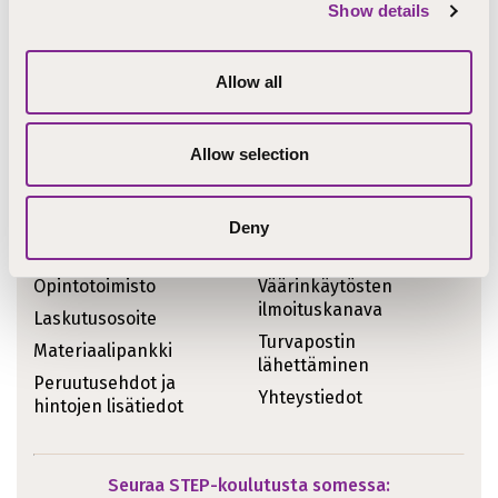
Show details
Ajankohtaiset asiat
Koulutukset
STEPcast
Allow all
Tiedotteet
STEPblogi
Kirjoitukset
Tapahtumat
Allow selection
Meille töihin
Uutiskirje
Meistä sanottua
Deny
Pikalinkit
Opintotoimisto
Väärinkäytösten
ilmoituskanava
Laskutusosoite
Turvapostin
Materiaalipankki
lähettäminen
Peruutusehdot ja
Yhteystiedot
hintojen lisätiedot
Seuraa STEP-koulutusta somessa: