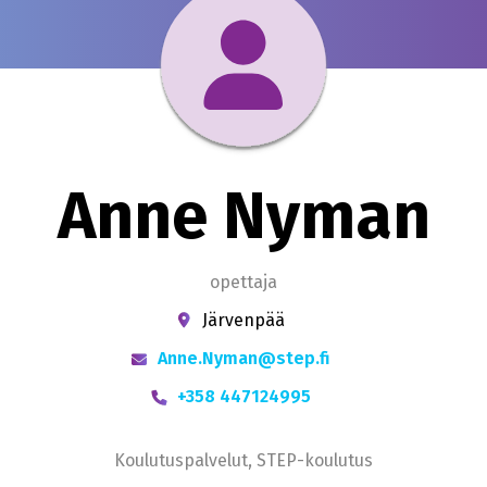
Anne Nyman
opettaja
Järvenpää
Anne.Nyman@step.fi
+358 447124995
Koulutuspalvelut, STEP-koulutus