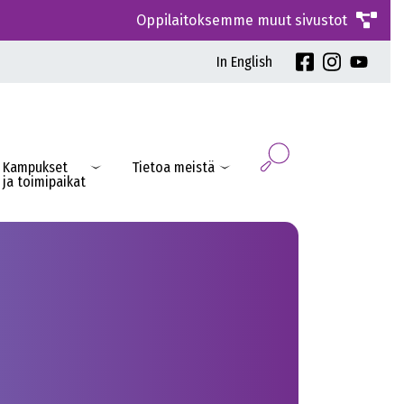
Oppilaitoksemme muut sivustot
In English
Kampukset
Tietoa meistä
ja toimipaikat