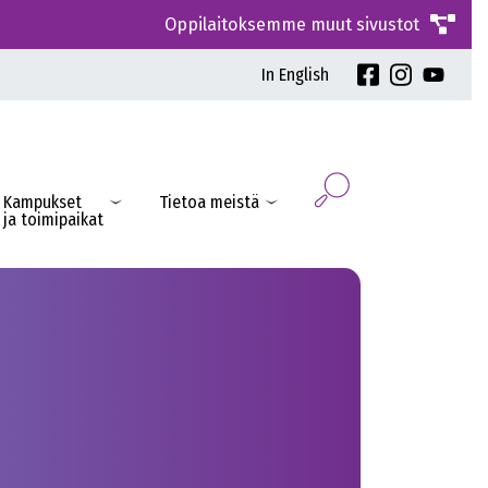
Oppilaitoksemme muut sivustot
In English
Kampukset
Tietoa meistä
ja toimipaikat