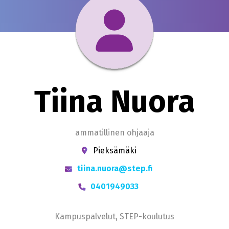
Tiina Nuora
ammatillinen ohjaaja
Pieksämäki
tiina.nuora@step.fi
0401949033
Kampuspalvelut, STEP-koulutus