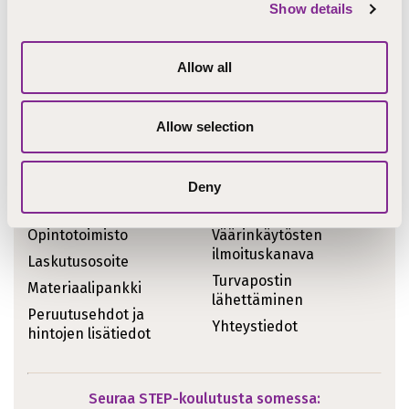
Show details
Ajankohtaiset asiat
Koulutukset
STEPcast
Allow all
Tiedotteet
STEPblogi
Kirjoitukset
Tapahtumat
Allow selection
Meille töihin
Uutiskirje
Meistä sanottua
Deny
Pikalinkit
Opintotoimisto
Väärinkäytösten
ilmoituskanava
Laskutusosoite
Turvapostin
Materiaalipankki
lähettäminen
Peruutusehdot ja
Yhteystiedot
hintojen lisätiedot
Seuraa STEP-koulutusta somessa: