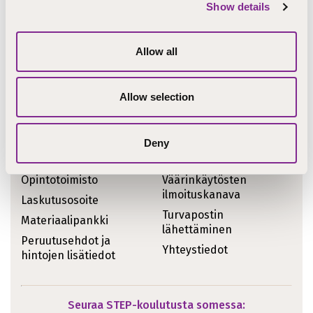
Show details
Ajankohtaiset asiat
Koulutukset
STEPcast
Allow all
Tiedotteet
STEPblogi
Kirjoitukset
Tapahtumat
Allow selection
Meille töihin
Uutiskirje
Meistä sanottua
Deny
Pikalinkit
Opintotoimisto
Väärinkäytösten
ilmoituskanava
Laskutusosoite
Turvapostin
Materiaalipankki
lähettäminen
Peruutusehdot ja
Yhteystiedot
hintojen lisätiedot
Seuraa STEP-koulutusta somessa: