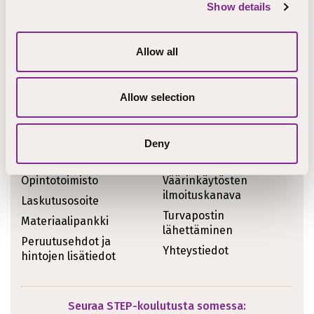
Show details
Ajankohtaiset asiat
Koulutukset
STEPcast
Allow all
Tiedotteet
STEPblogi
Kirjoitukset
Tapahtumat
Allow selection
Meille töihin
Uutiskirje
Meistä sanottua
Deny
Pikalinkit
Opintotoimisto
Väärinkäytösten
ilmoituskanava
Laskutusosoite
Turvapostin
Materiaalipankki
lähettäminen
Peruutusehdot ja
Yhteystiedot
hintojen lisätiedot
Seuraa STEP-koulutusta somessa: