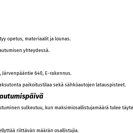
tyy opetus, materiaalit ja lounas.
tautumisen yhteydessä.
 Järvenpääntie 640, E-rakennus.
aksutonta paikoitustilaa sekä sähköautojen latauspisteet.
tautumispäivä
autuminen sulkeutuu, kun maksimiosallistujamäärä tulee täyt
lyttää riittävän määrän osallistujia.