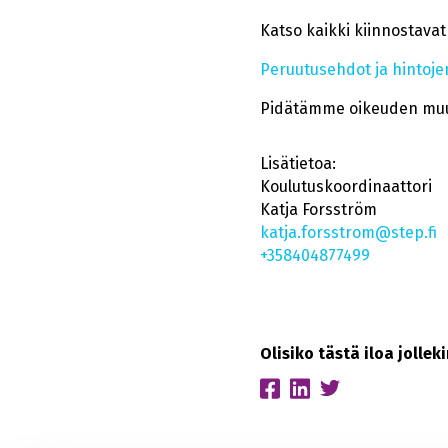
Katso kaikki kiinnostava
Peruutusehdot ja hintojen
Pidätämme oikeuden muu
Lisätietoa:
Koulutuskoordinaattori
Katja
Forsström
katja.forsstrom@step.fi
+358404877499
Olisiko tästä iloa jolle