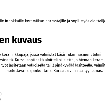
e innokkaille keramiikan harrastajille ja sopii myös aloittelijo
en kuvaus
 keramiikkapaja, jossa valmistat käsinrakennusmenetelmin 
sineitä. Kurssi sopii sekä aloittelijoille että jo hieman kerami
yöt lasitetaan valkoisella tai läpinäkyvällä lasitteella. Valmi
n ilmoitettavana ajankohtana. Kurssipäiviin sisältyy lounas.
0
0
0