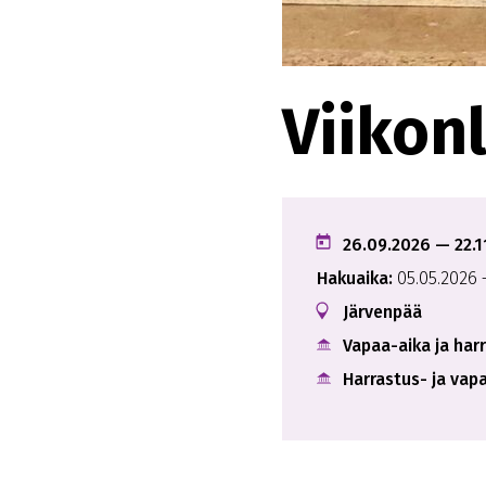
Viikon
26.09.2026
— 22.1
Hakuaika:
05.05.2026
Järvenpää
Vapaa-aika ja har
Harrastus- ja vap