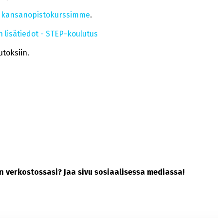
t
kansanopistokurssimme
.
 lisätiedot - STEP-koulutus
toksiin.
kin verkostossasi? Jaa sivu sosiaalisessa mediassa!