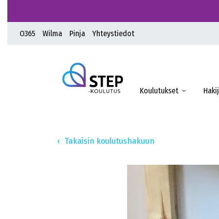
O365
Wilma
Pinja
Yhteystiedot
Koulutukset
Hakij
Takaisin koulutushakuun