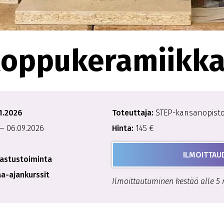
loppukeramiikk
1.2026
Toteuttaja:
STEP-kansanopist
— 06.09.2026
Hinta:
145 €
ILMOITTAU
rastustoiminta
aa-ajankurssit
Ilmoittautuminen kestää alle 5 