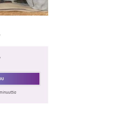
a
o
DU
minuuttia