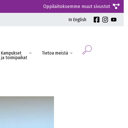
Oppilaitoksemme muut sivustot
In English
Kampukset
Tietoa meistä
ja toimipaikat