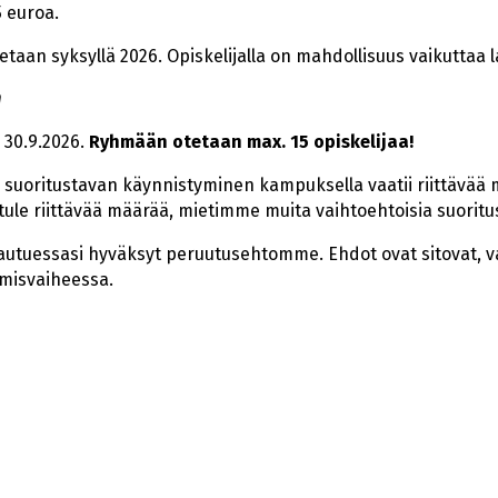
 euroa.
etaan syksyllä 2026. Opiskelijalla on mahdollisuus vaikuttaa
n
 30.9.2026.
Ryhmään otetaan max. 15 opiskelijaa!
oritustavan käynnistyminen kampuksella vaatii riittävää m
i tule riittävää määrää, mietimme muita vaihtoehtoisia suoritu
tautuessasi hyväksyt peruutusehtomme. Ehdot ovat sitovat, va
umisvaiheessa.