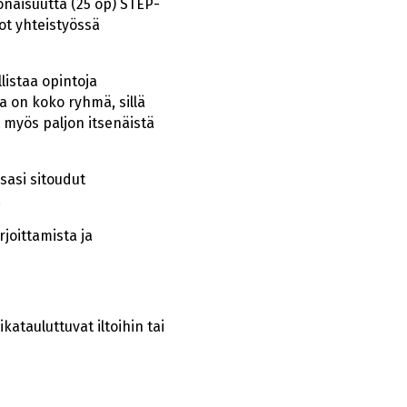
naisuutta (25 op) STEP-
ot yhteistyössä
istaa opintoja
a on koko ryhmä, sillä
 myös paljon itsenäistä
sasi sitoudut
.
joittamista ja
tauluttuvat iltoihin tai