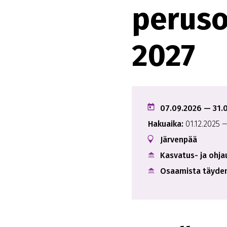
peruso
2027
07.09.2026
— 31.
Hakuaika:
01.12.2025
—
Järvenpää
Kasvatus- ja ohja
Osaamista täyden