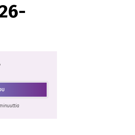
26-
o
DU
minuuttia