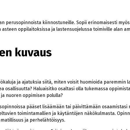
kan perusopinnoista kiinnostuneille. Sopii erinomaisesti myö
asteen oppilaitoksissa ja lastensuojelussa toimiville alan amm
en kuvaus
yökaluja ja ajatuksia siitä, miten voisit huomioida paremmin 
ukea osallisuutta? Haluaisitko osaltasi olla tukemassa oppimist
 ja nuoren oppimisen polulla?
sopinnoissa pääset lisäämään tai päivittämään osaamistasi 
ltuvien toimintamallien ja käytäntöjen näkökulmasta. Opinn
matillisuus ja perhelähtöisyys.