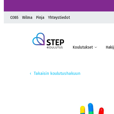
O365
Wilma
Pinja
Yhteystiedot
Koulutukset
Hakij
Takaisin koulutushakuun