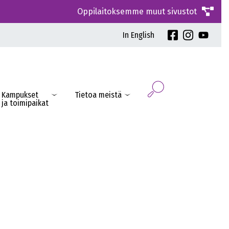
Oppilaitoksemme muut sivustot
In English
Kampukset
Tietoa meistä
ja toimipaikat