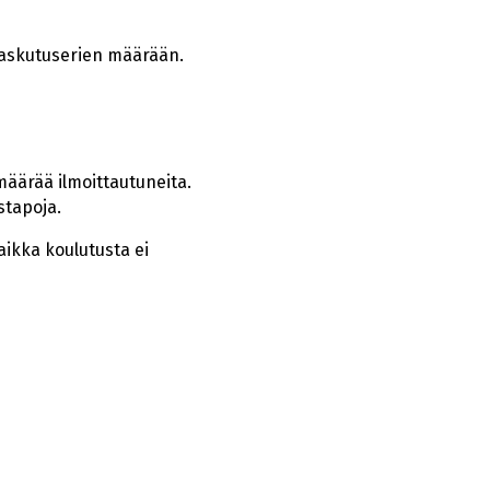
 laskutuserien määrään.
äärää ilmoittautuneita.
stapoja.
ikka koulutusta ei