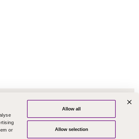
kalinkit
Allow all
intotoimisto
Väärinkäytösten
alyse
ilmoituskanava
skutusosoite
rtising
Turvapostin
Allow selection
hem or
teriaalipankki
lähettäminen