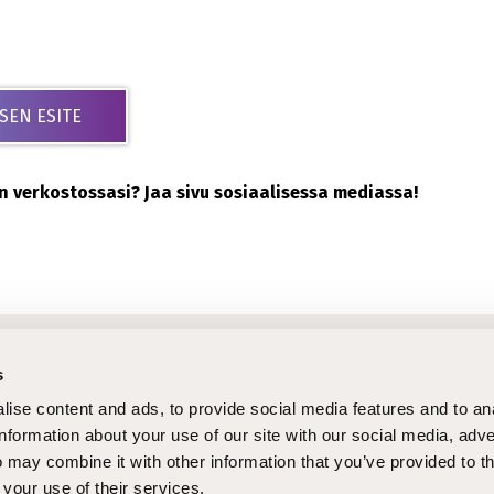
SEN ESITE
kin verkostossasi? Jaa sivu sosiaalisessa mediassa!
htaiset asiat
Pi
s
tukset
STEPcast
Op
ise content and ads, to provide social media features and to an
tteet
STEPblogi
La
information about your use of our site with our social media, adve
 may combine it with other information that you’ve provided to t
tukset
Tapahtumat
Ma
 your use of their services.