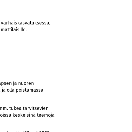
s varhaiskasvatuksessa,
attilaisille.
lapsen ja nuoren
a ja olla poistamassa
mm. tukea tarvitsevien
oissa keskeisinä teemoja