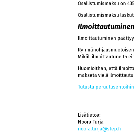
Osallistumismaksu on 435
Osallistumismaksu laskut
Ilmoittautumine
Ilmoittautuminen päättyy
Ryhmänohjausmuotoisen su
Mikäli ilmoittautuneita e
Huomioithan, että ilmoit
makseta vielä ilmoittaut
Tutustu peruutusehtoihin
Lisätietoa:
Noora
Turja
noora.turja@step.fi