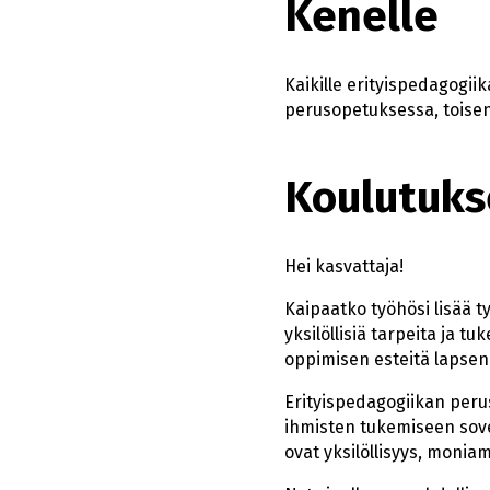
Kenelle
Kaikille erityispedagogii
perusopetuksessa, toisen 
Koulutuks
Hei kasvattaja!
Kaipaatko työhösi lisää t
yksilöllisiä tarpeita ja t
oppimisen esteitä lapsen
Erityispedagogiikan peru
ihmisten tukemiseen sove
ovat yksilöllisyys, moniam