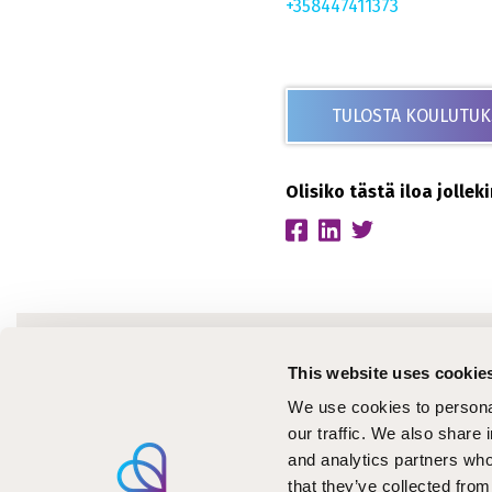
+358447411373
TULOSTA KOULUTUK
Olisiko tästä iloa jolle
Ajanko
This website uses cookie
Koulu
We use cookies to personal
Tiedo
our traffic. We also share 
and analytics partners who
Kirjoi
that they’ve collected from