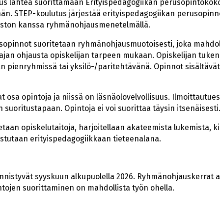
uus lähteä suorittamaan Erityispedagogiikan perusopintokoko
n. STEP-koulutus järjestää erityispedagogiikan perusopinn
piston kanssa ryhmänohjausmenetelmällä.
sopinnot suoritetaan ryhmänohjausmuotoisesti, joka mahdoll
ajan ohjausta opiskelijan tarpeen mukaan. Opiskelijan tuken
n pienryhmissä tai yksilö-/paritehtävänä. Opinnot sisältävät
sa opintoja ja niissä on läsnäolovelvollisuus. Ilmoittautues
oritustapaan. Opintoja ei voi suorittaa täysin itsenäisesti
taan opiskelutaitoja, harjoitellaan akateemista lukemista, kir
stutaan erityispedagogiikkaan tieteenalana.
istyvät syyskuun alkupuolella 2026. Ryhmänohjauskerrat aika
intojen suorittaminen on mahdollista työn ohella.