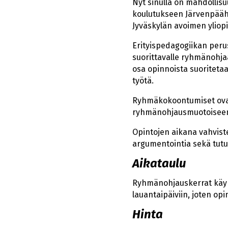
Nyt sinulla on mahdollis
koulutukseen Järvenpäähä
Jyväskylän avoimen ylio
Erityispedagogiikan peru
suorittavalle ryhmänohja
osa opinnoista suoritetaa
työtä.
Ryhmäkokoontumiset ovat o
ryhmänohjausmuotoiseen su
Opintojen aikana vahviste
argumentointia sekä tutu
Aikataulu
Ryhmänohjauskerrat käynn
lauantaipäiviin, joten op
Hinta